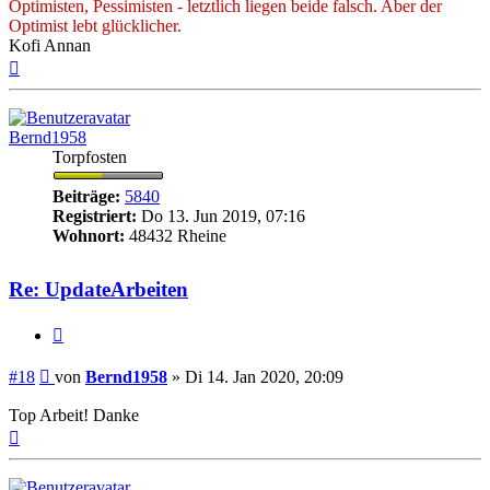
Optimisten, Pessimisten - letztlich liegen beide falsch. Aber der
Optimist lebt glücklicher.
Kofi Annan
Nach
oben
Bernd1958
Torpfosten
Beiträge:
5840
Registriert:
Do 13. Jun 2019, 07:16
Wohnort:
48432 Rheine
Re: UpdateArbeiten
Zitieren
Beitrag
#18
von
Bernd1958
»
Di 14. Jan 2020, 20:09
Top Arbeit! Danke
Nach
oben