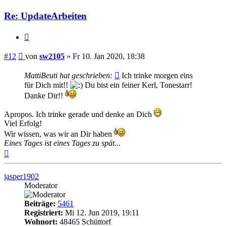
Re: UpdateArbeiten
Zitieren
Beitrag
#12
von
sw2105
»
Fr 10. Jan 2020, 18:38
MattiBeuti hat geschrieben:
Ich trinke morgen eins
für Dich mit!!
Du bist ein feiner Kerl, Tonestarr!
Danke Dir!!
Apropos. Ich trinke gerade und denke an Dich
Viel Erfolg!
Wir wissen, was wir an Dir haben
Eines Tages ist eines Tages zu spät...
Nach
oben
jasper1902
Moderator
Beiträge:
5461
Registriert:
Mi 12. Jun 2019, 19:11
Wohnort:
48465 Schüttorf