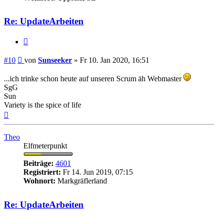
Re: UpdateArbeiten
Zitieren
Beitrag
#10
von
Sunseeker
»
Fr 10. Jan 2020, 16:51
...ich trinke schon heute auf unseren Scrum äh Webmaster
SgG
Sun
Variety is the spice of life
Nach
oben
Theo
Elfmeterpunkt
Beiträge:
4601
Registriert:
Fr 14. Jun 2019, 07:15
Wohnort:
Markgräflerland
Re: UpdateArbeiten