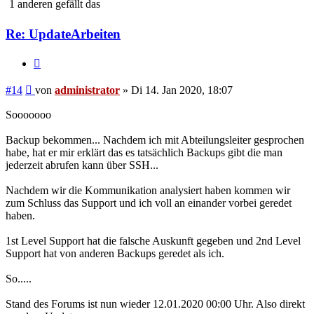
1 anderen gefällt das
Re: UpdateArbeiten
Zitieren
Beitrag
#14
von
administrator
»
Di 14. Jan 2020, 18:07
Sooooooo
Backup bekommen... Nachdem ich mit Abteilungsleiter gesprochen
habe, hat er mir erklärt das es tatsächlich Backups gibt die man
jederzeit abrufen kann über SSH...
Nachdem wir die Kommunikation analysiert haben kommen wir
zum Schluss das Support und ich voll an einander vorbei geredet
haben.
1st Level Support hat die falsche Auskunft gegeben und 2nd Level
Support hat von anderen Backups geredet als ich.
So.....
Stand des Forums ist nun wieder 12.01.2020 00:00 Uhr. Also direkt