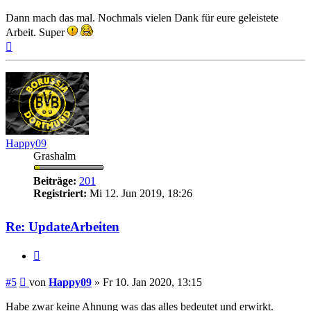
Dann mach das mal. Nochmals vielen Dank für eure geleistete
Arbeit. Super
Nach
oben
Happy09
Grashalm
Beiträge:
201
Registriert:
Mi 12. Jun 2019, 18:26
Re: UpdateArbeiten
Zitieren
Beitrag
#5
von
Happy09
»
Fr 10. Jan 2020, 13:15
Habe zwar keine Ahnung was das alles bedeutet und erwirkt.