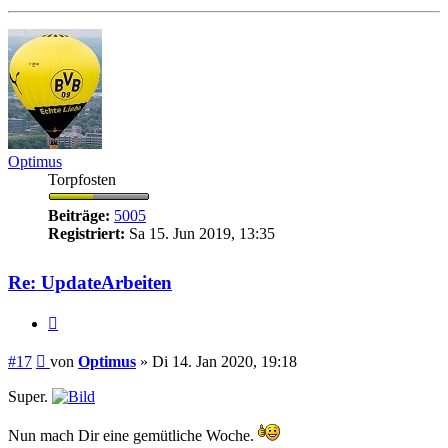
oben
Optimus
Torpfosten
Beiträge:
5005
Registriert:
Sa 15. Jun 2019, 13:35
Re: UpdateArbeiten
Zitieren
Beitrag
#17
von
Optimus
»
Di 14. Jan 2020, 19:18
Super.
Nun mach Dir eine gemütliche Woche.