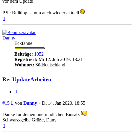
vor dem Update
P.S.: Bulitipp ist nun auch wieder aktuell
Nach
oben
Danny
Eckfahne
Beiträge:
1052
Registriert:
Mi 12. Jun 2019, 18:21
Wohnort:
Süddeutschland
Re: UpdateArbeiten
Zitieren
Beitrag
#15
von
Danny
»
Di 14. Jan 2020, 18:55
Danke für deinen unermüdlichen Einsatz
Schwarz-gelbe Grüße, Dany
Nach
oben