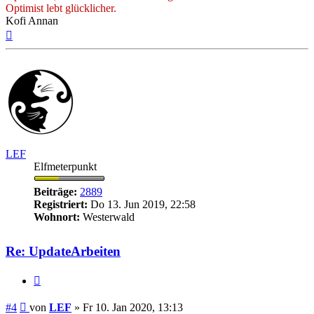
Optimist lebt glücklicher.
Kofi Annan
Nach
oben
LEF
Elfmeterpunkt
Beiträge:
2889
Registriert:
Do 13. Jun 2019, 22:58
Wohnort:
Westerwald
Re: UpdateArbeiten
Zitieren
Beitrag
#4
von
LEF
»
Fr 10. Jan 2020, 13:13