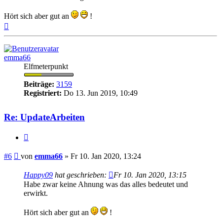
Hört sich aber gut an
!
Nach
oben
emma66
Elfmeterpunkt
Beiträge:
3159
Registriert:
Do 13. Jun 2019, 10:49
Re: UpdateArbeiten
Zitieren
Beitrag
#6
von
emma66
»
Fr 10. Jan 2020, 13:24
Happy09
hat geschrieben:
Fr 10. Jan 2020, 13:15
Habe zwar keine Ahnung was das alles bedeutet und
erwirkt.
Hört sich aber gut an
!