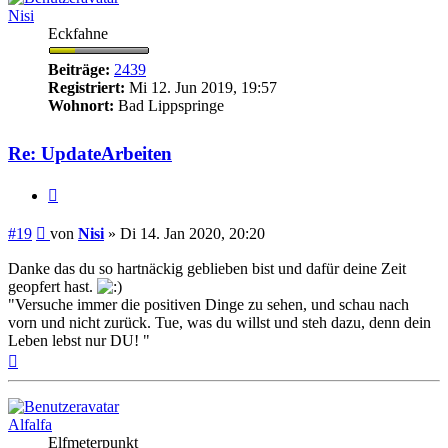
Nisi
Eckfahne
Beiträge:
2439
Registriert:
Mi 12. Jun 2019, 19:57
Wohnort:
Bad Lippspringe
Re: UpdateArbeiten
Zitieren
Beitrag
#19
von
Nisi
»
Di 14. Jan 2020, 20:20
Danke das du so hartnäckig geblieben bist und dafür deine Zeit
geopfert hast.
"Versuche immer die positiven Dinge zu sehen, und schau nach
vorn und nicht zurück. Tue, was du willst und steh dazu, denn dein
Leben lebst nur DU! "
Nach
oben
Alfalfa
Elfmeterpunkt