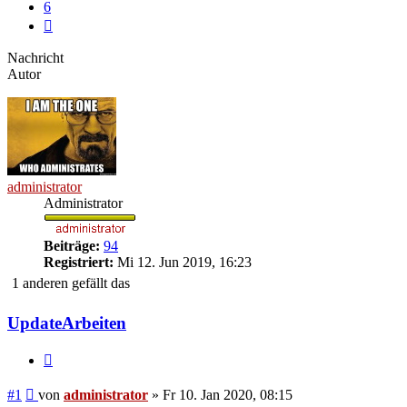
6
Nächste
Nachricht
Autor
administrator
Administrator
Beiträge:
94
Registriert:
Mi 12. Jun 2019, 16:23
1 anderen gefällt das
UpdateArbeiten
Zitieren
Beitrag
#1
von
administrator
»
Fr 10. Jan 2020, 08:15