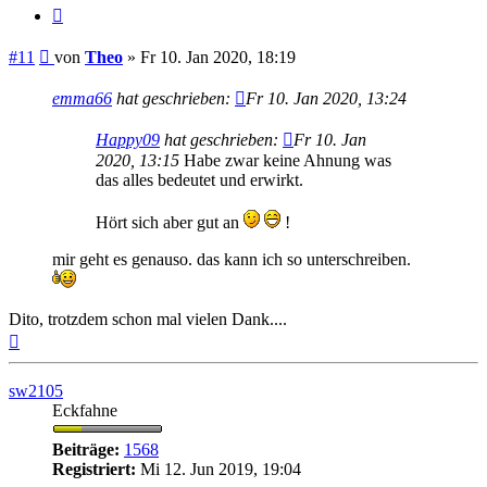
Zitieren
Beitrag
#11
von
Theo
»
Fr 10. Jan 2020, 18:19
emma66
hat geschrieben:
Fr 10. Jan 2020, 13:24
Happy09
hat geschrieben:
Fr 10. Jan
2020, 13:15
Habe zwar keine Ahnung was
das alles bedeutet und erwirkt.
Hört sich aber gut an
!
mir geht es genauso. das kann ich so unterschreiben.
Dito, trotzdem schon mal vielen Dank....
Nach
oben
sw2105
Eckfahne
Beiträge:
1568
Registriert:
Mi 12. Jun 2019, 19:04