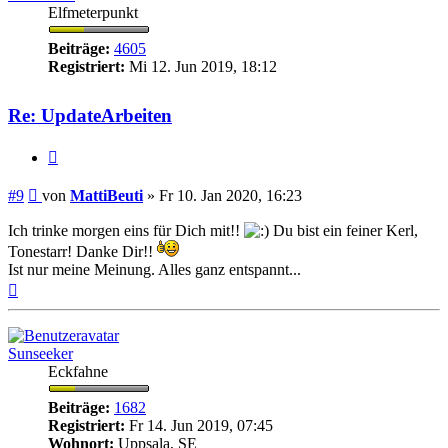
Elfmeterpunkt
Beiträge:
4605
Registriert:
Mi 12. Jun 2019, 18:12
Re: UpdateArbeiten
Zitieren
Beitrag
#9
von
MattiBeuti
»
Fr 10. Jan 2020, 16:23
Ich trinke morgen eins für Dich mit!!
Du bist ein feiner Kerl,
Tonestarr! Danke Dir!!
Ist nur meine Meinung. Alles ganz entspannt...
Nach
oben
Sunseeker
Eckfahne
Beiträge:
1682
Registriert:
Fr 14. Jun 2019, 07:45
Wohnort:
Uppsala, SE