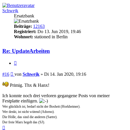
Schwejk
Ersatzbank
Beiträge:
12163
Registriert:
Do 13. Jun 2019, 19:46
Wohnort:
stationed in Berlin
Re: UpdateArbeiten
Zitieren
Beitrag
#16
von
Schwejk
»
Di 14. Jan 2020, 19:16
Primig. Thx & Hanx!
Ich konnte noch drei verloren gegangene Posts von meiner
Festplatte einfügen.
Wer glücklich ist, bedarf nicht der Bosheit (Horkheimer).
Wer denkt, ist nicht wütend (Adorno).
Die Hölle, das sind die anderen (Sartre).
Der freie Marx hegelt das (SJ).
Nach