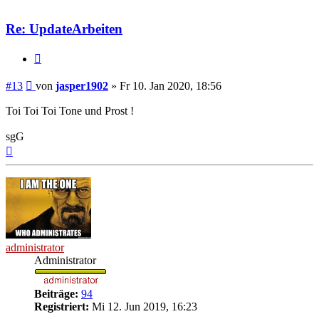
Re: UpdateArbeiten
Zitieren
Beitrag
#13
von
jasper1902
»
Fr 10. Jan 2020, 18:56
Toi Toi Toi Tone und Prost !
sgG
Nach
oben
administrator
Administrator
Beiträge:
94
Registriert:
Mi 12. Jun 2019, 16:23