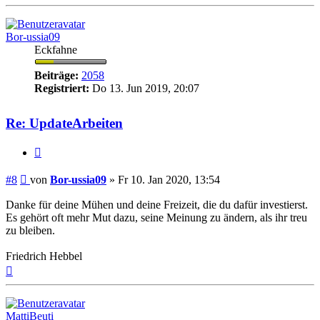
oben
Bor-ussia09
Eckfahne
Beiträge:
2058
Registriert:
Do 13. Jun 2019, 20:07
Re: UpdateArbeiten
Zitieren
Beitrag
#8
von
Bor-ussia09
»
Fr 10. Jan 2020, 13:54
Danke für deine Mühen und deine Freizeit, die du dafür investierst.
Es gehört oft mehr Mut dazu, seine Meinung zu ändern, als ihr treu
zu bleiben.
Friedrich Hebbel
Nach
oben
MattiBeuti