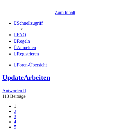
Zum Inhalt
Schnellzugriff
FAQ
Regeln
Anmelden
Registrieren
Foren-Übersicht
UpdateArbeiten
Antworten
113 Beiträge
1
2
3
4
5