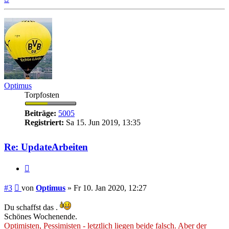
oben
Optimus
Torpfosten
Beiträge:
5005
Registriert:
Sa 15. Jun 2019, 13:35
Re: UpdateArbeiten
Zitieren
Beitrag
#3
von
Optimus
»
Fr 10. Jan 2020, 12:27
Du schaffst das .
Schönes Wochenende.
Optimisten, Pessimisten - letztlich liegen beide falsch. Aber der