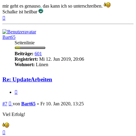
mir geht es genauso. das kann ich so unterschreiben.
Schalke ist heilbar
Nach
oben
Bart65
Seitenlinie
Beiträge:
601
Registriert:
Mi 12. Jun 2019, 20:06
Wohnort:
Lünen
Re: UpdateArbeiten
Zitieren
Beitrag
#7
von
Bart65
»
Fr 10. Jan 2020, 13:25
Viel Erfolg!
Nach