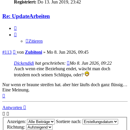
Registriert:
Do 13. Jun 2019, 23:42
Re: UpdateArbeiten
Zitieren
Zitieren
Beitrag
#113
von
Zubitoni
»
Mo 8. Jun 2026, 09:45
Dickendidi
hat geschrieben:
Mo 8. Jun 2026, 09:22
Auch wenn eine Beziehung endet, wäscht man doch
trotzdem noch seinen Schlüppa, oder?
Nur wenn er braune streifen hat. aber hier läufts doch ganz flüssig…
Eine Meinung.
Nach
oben
Antworten
Anzeigen:
Sortiere nach:
Richtung: