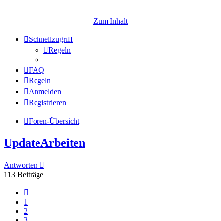
Zum Inhalt
Schnellzugriff
Regeln
FAQ
Regeln
Anmelden
Registrieren
Foren-Übersicht
UpdateArbeiten
Antworten
113 Beiträge
Vorherige
1
2
3