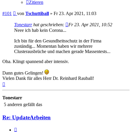
Zitieren
Beitrag
#101
von
Tschuttiball
»
Fr 23. Apr 2021, 11:03
Tonestarr
hat geschrieben:
Fr 23. Apr 2021, 10:52
Neee ich hab kein Corona...
Ich bin für den Gesundheitsschutz in der Firma
zuständig... Momentan haben wir mehrere
Clusterausbrüche und machen gerade Massentests...
Oha. Klingt spannend aber intensiv.
Dann gutes Gelingen!
Vielen Dank für alles Herr Dr. Reinhard Rauball!
Nach
oben
Tonestarr
5 anderen gefällt das
Re: UpdateArbeiten
Zitieren