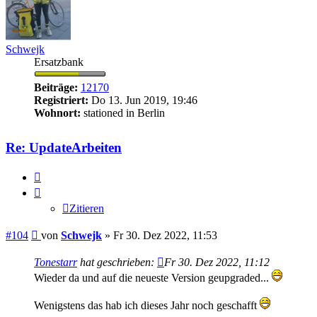
Schwejk
Ersatzbank
Beiträge:
12170
Registriert:
Do 13. Jun 2019, 19:46
Wohnort:
stationed in Berlin
Re: UpdateArbeiten
Zitieren
Zitieren
Beitrag
#104
von
Schwejk
»
Fr 30. Dez 2022, 11:53
Tonestarr
hat geschrieben:
Fr 30. Dez 2022, 11:12
Wieder da und auf die neueste Version geupgraded...
Wenigstens das hab ich dieses Jahr noch geschafft