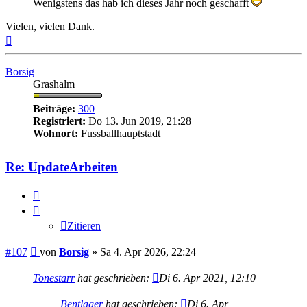
Wenigstens das hab ich dieses Jahr noch geschafft
Vielen, vielen Dank.
Nach
oben
Borsig
Grashalm
Beiträge:
300
Registriert:
Do 13. Jun 2019, 21:28
Wohnort:
Fussballhauptstadt
Re: UpdateArbeiten
Zitieren
Zitieren
Beitrag
#107
von
Borsig
»
Sa 4. Apr 2026, 22:24
Tonestarr
hat geschrieben:
Di 6. Apr 2021, 12:10
Bentlager
hat geschrieben:
Di 6. Apr