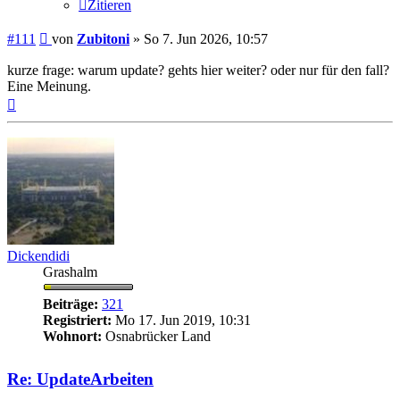
Zitieren
Beitrag
#111
von
Zubitoni
»
So 7. Jun 2026, 10:57
kurze frage: warum update? gehts hier weiter? oder nur für den fall?
Eine Meinung.
Nach
oben
Dickendidi
Grashalm
Beiträge:
321
Registriert:
Mo 17. Jun 2019, 10:31
Wohnort:
Osnabrücker Land
Re: UpdateArbeiten