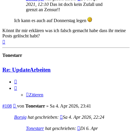
2021, 12:10
Das ist doch kein Zufall und
grenzt an Zensur!!
Ich kann es auch auf Donnerstag legen
Könnt ihr mir erklären was ich falsch gemacht habe dass ihr meine
Posts gelöscht habt?
Nach
oben
Tonestarr
Re: UpdateArbeiten
Zitieren
Zitieren
Beitrag
#108
von
Tonestarr
»
Sa 4. Apr 2026, 23:41
Borsig
hat geschrieben:
Sa 4. Apr 2026, 22:24
Tonestarr
hat geschrieben:
Di 6. Apr