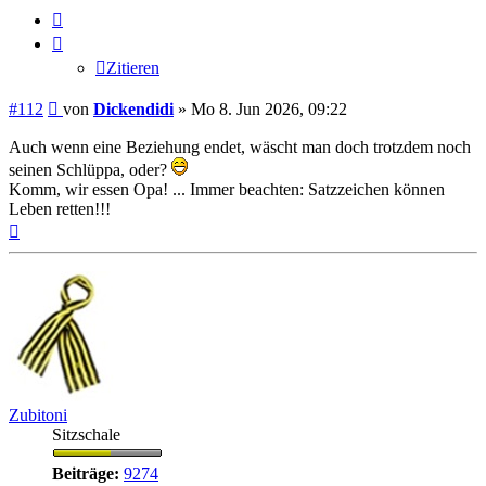
Zitieren
Zitieren
Beitrag
#112
von
Dickendidi
»
Mo 8. Jun 2026, 09:22
Auch wenn eine Beziehung endet, wäscht man doch trotzdem noch
seinen Schlüppa, oder?
Komm, wir essen Opa! ... Immer beachten: Satzzeichen können
Leben retten!!!
Nach
oben
Zubitoni
Sitzschale
Beiträge:
9274