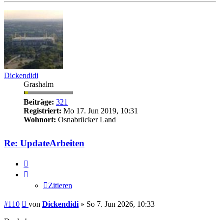
Dickendidi
Grashalm
Beiträge:
321
Registriert:
Mo 17. Jun 2019, 10:31
Wohnort:
Osnabrücker Land
Re: UpdateArbeiten
Zitieren
Zitieren
Beitrag
#110
von
Dickendidi
»
So 7. Jun 2026, 10:33