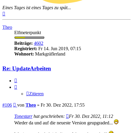
Eines Tages ist eines Tages zu spät...
Nach
oben
Theo
Elfmeterpunkt
Beiträge:
4602
Registriert:
Fr 14. Jun 2019, 07:15
Wohnort:
Markgräflerland
Re: UpdateArbeiten
Zitieren
Zitieren
Beitrag
#106
von
Theo
»
Fr 30. Dez 2022, 17:55
Tonestarr
hat geschrieben:
Fr 30. Dez 2022, 11:12
Wieder da und auf die neueste Version geupgraded...