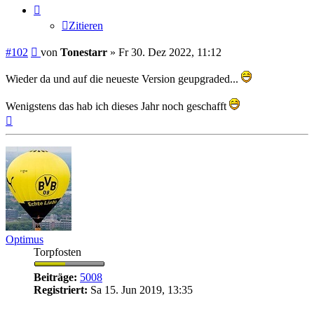
Zitieren
Beitrag
#102
von
Tonestarr
»
Fr 30. Dez 2022, 11:12
Wieder da und auf die neueste Version geupgraded...
Wenigstens das hab ich dieses Jahr noch geschafft
Nach
oben
Optimus
Torpfosten
Beiträge:
5008
Registriert:
Sa 15. Jun 2019, 13:35