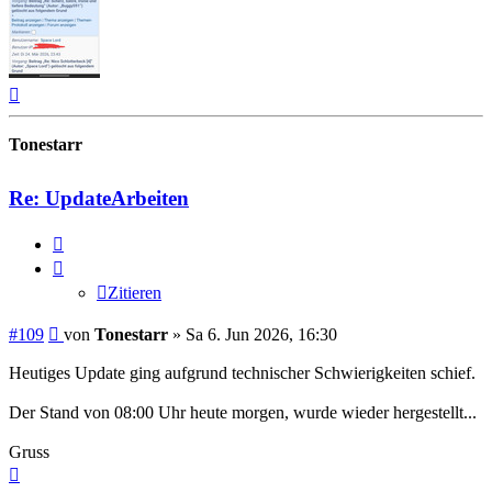
Nach
oben
Tonestarr
Re: UpdateArbeiten
Zitieren
Zitieren
Beitrag
#109
von
Tonestarr
»
Sa 6. Jun 2026, 16:30
Heutiges Update ging aufgrund technischer Schwierigkeiten schief.
Der Stand von 08:00 Uhr heute morgen, wurde wieder hergestellt...
Gruss
Nach
oben