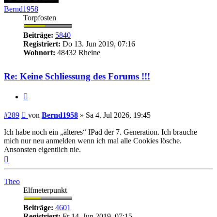
Bernd1958
Torpfosten
Beiträge:
5840
Registriert:
Do 13. Jun 2019, 07:16
Wohnort:
48432 Rheine
Re: Keine Schliessung des Forums !!!
Zitieren
Beitrag
#289
von
Bernd1958
»
Sa 4. Jul 2026, 19:45
Ich habe noch ein „älteres“ IPad der 7. Generation. Ich brauche
mich nur neu anmelden wenn ich mal alle Cookies lösche.
Ansonsten eigentlich nie.
Nach
oben
Theo
Elfmeterpunkt
Beiträge:
4601
Registriert:
Fr 14. Jun 2019, 07:15