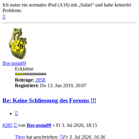
Ich nutze ein normales iPad (A16) mit „Safari“ und habe keinerlei
Probleme.
Nach
oben
Bor-ussia09
Eckfahne
Beiträge:
2058
Registriert:
Do 13. Jun 2019, 20:07
Re: Keine Schliessung des Forums !!!
Zitieren
Beitrag
#285
von
Bor-ussia09
»
Fr 3. Jul 2026, 18:15
Theo
hat geschrieben:
Fr 3. Jul 2026, 16:36