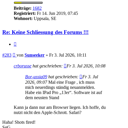
Beiträge:
1682
Registriert:
Fr 14. Jun 2019, 07:45
Wohnort:
Uppsala, SE
Re: Keine Schliessung des Forums !!!
Zitieren
Beitrag
#283
von
Sunseeker
»
Fr 3. Jul 2026, 10:11
crborusse
hat geschrieben:
Fr 3. Jul 2026, 10:08
Bor-ussia09
hat geschrieben:
Fr 3. Jul
2026, 09:07
Mal eine Frage , ich muss
mich neuerdings ständig neuanmelden.
Habe ein IPad Pro „13er“. Software ist auf
dem neusten Stand
Kann ja dann nur am Browser liegen. Ich hoffe, du
nutzt nicht den Apple-Schrott. Safari?
Haha! Shots fired!
SgG