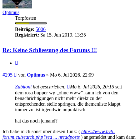
Optimus
Torpfosten
Beiträge:
5006
Registriert:
Sa 15. Jun 2019, 13:35
Re: Keine Schliessung des Forums !!!
Zitieren
Beitrag
#295
von
Optimus
»
Mo 6. Jul 2026, 22:09
Zubitoni
hat geschrieben:
Mo 6. Jul 2026, 20:15
seit
dem rosa bupper wg „ohne www“ kann ich von den
benachrichtigungen nicht mehr direkt zu der
entsprechenden stelle springen. die themenliste klappt
immer zu. ist irgendwie unpraktisch.
hat das noch jemand?
Ich habe mich sonst über diesen Link: (
https://www.bvb-
forum.eu/search.php?sea ... nreadposts
) angemeldet und kam dann