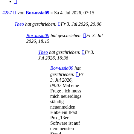
Zitieren
Beitrag
#287
von
Bor-ussia09
»
Sa 4. Jul 2026, 07:15
Theo
hat geschrieben:
Fr 3. Jul 2026, 20:06
Bor-ussia09
hat geschrieben:
Fr 3. Jul
2026, 18:15
Theo
hat geschrieben:
Fr 3.
Jul 2026, 16:36
Bor-ussia09
hat
geschrieben:
Fr
3. Jul 2026,
09:07
Mal eine
Frage , ich muss
mich neuerdings
ständig
neuanmelden.
Habe ein IPad
Pro „13er“.
Software ist auf
dem neusten
Stand