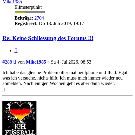
Mike1985
Elfmeterpunkt
Beiträge:
2704
Registriert:
Do 13. Jun 2019, 19:17
Re: Keine Schliessung des Forums !!!
Zitieren
Beitrag
#288
von
Mike1985
»
Sa 4. Jul 2026, 08:53
Ich habe das gleiche Problem öfter mal bei Iphone und IPad. Egal
was ich versuche, nichts hilft. Ich muss mich immer wieder neu
anmelden. Nach einigen Wochen geht es aber dann wieder.
Nach
oben