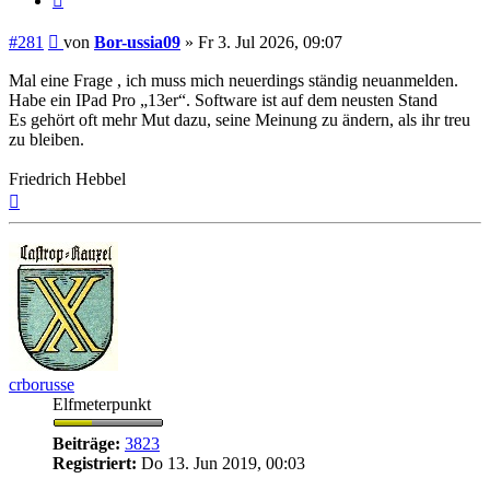
Beitrag
#281
von
Bor-ussia09
»
Fr 3. Jul 2026, 09:07
Mal eine Frage , ich muss mich neuerdings ständig neuanmelden.
Habe ein IPad Pro „13er“. Software ist auf dem neusten Stand
Es gehört oft mehr Mut dazu, seine Meinung zu ändern, als ihr treu
zu bleiben.
Friedrich Hebbel
Nach
oben
crborusse
Elfmeterpunkt
Beiträge:
3823
Registriert:
Do 13. Jun 2019, 00:03