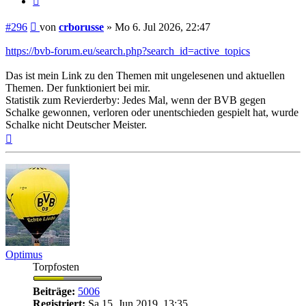
Beitrag
#296
von
crborusse
»
Mo 6. Jul 2026, 22:47
https://bvb-forum.eu/search.php?search_id=active_topics
Das ist mein Link zu den Themen mit ungelesenen und aktuellen
Themen. Der funktioniert bei mir.
Statistik zum Revierderby: Jedes Mal, wenn der BVB gegen
Schalke gewonnen, verloren oder unentschieden gespielt hat, wurde
Schalke nicht Deutscher Meister.
Nach
oben
Optimus
Torpfosten
Beiträge:
5006
Registriert:
Sa 15. Jun 2019, 13:35