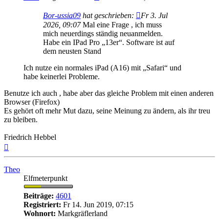
Bor-ussia09
hat geschrieben:
Fr 3. Jul
2026, 09:07
Mal eine Frage , ich muss
mich neuerdings ständig neuanmelden.
Habe ein IPad Pro „13er“. Software ist auf
dem neusten Stand
Ich nutze ein normales iPad (A16) mit „Safari“ und
habe keinerlei Probleme.
Benutze ich auch , habe aber das gleiche Problem mit einen anderen
Browser (Firefox)
Es gehört oft mehr Mut dazu, seine Meinung zu ändern, als ihr treu
zu bleiben.
Friedrich Hebbel
Nach
oben
Theo
Elfmeterpunkt
Beiträge:
4601
Registriert:
Fr 14. Jun 2019, 07:15
Wohnort:
Markgräflerland