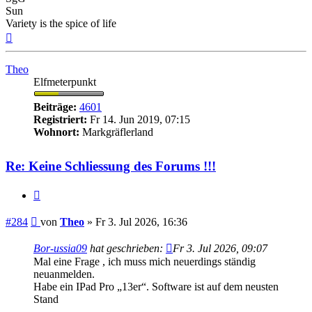
Sun
Variety is the spice of life
Nach
oben
Theo
Elfmeterpunkt
Beiträge:
4601
Registriert:
Fr 14. Jun 2019, 07:15
Wohnort:
Markgräflerland
Re: Keine Schliessung des Forums !!!
Zitieren
Beitrag
#284
von
Theo
»
Fr 3. Jul 2026, 16:36
Bor-ussia09
hat geschrieben:
Fr 3. Jul 2026, 09:07
Mal eine Frage , ich muss mich neuerdings ständig
neuanmelden.
Habe ein IPad Pro „13er“. Software ist auf dem neusten
Stand