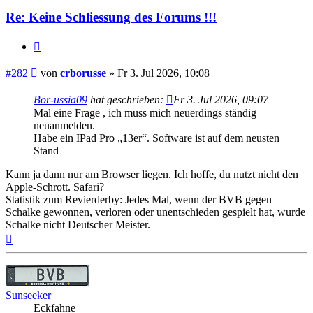
Re: Keine Schliessung des Forums !!!
Zitieren
Beitrag
#282
von
crborusse
»
Fr 3. Jul 2026, 10:08
Bor-ussia09
hat geschrieben:
Fr 3. Jul 2026, 09:07
Mal eine Frage , ich muss mich neuerdings ständig
neuanmelden.
Habe ein IPad Pro „13er“. Software ist auf dem neusten
Stand
Kann ja dann nur am Browser liegen. Ich hoffe, du nutzt nicht den
Apple-Schrott. Safari?
Statistik zum Revierderby: Jedes Mal, wenn der BVB gegen
Schalke gewonnen, verloren oder unentschieden gespielt hat, wurde
Schalke nicht Deutscher Meister.
Nach
oben
Sunseeker
Eckfahne