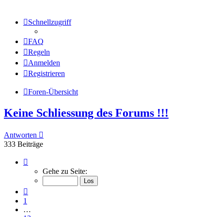
Schnellzugriff
FAQ
Regeln
Anmelden
Registrieren
Foren-Übersicht
Keine Schliessung des Forums !!!
Antworten
333 Beiträge
Seite
15
Gehe zu Seite:
von
17
Vorherige
1
…