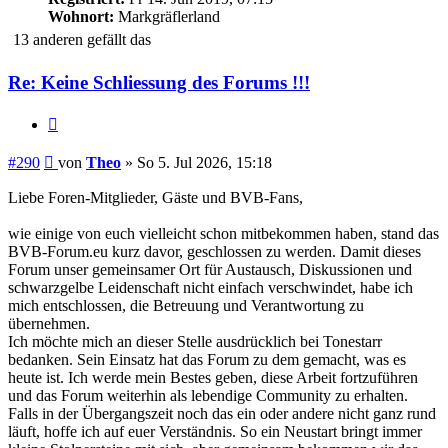
Wohnort:
Markgräflerland
13 anderen gefällt das
Re: Keine Schliessung des Forums !!!
Zitieren
Beitrag
#290
von
Theo
»
So 5. Jul 2026, 15:18
Liebe Foren-Mitglieder, Gäste und BVB-Fans,
wie einige von euch vielleicht schon mitbekommen haben, stand das
BVB-Forum.eu kurz davor, geschlossen zu werden. Damit dieses
Forum unser gemeinsamer Ort für Austausch, Diskussionen und
schwarzgelbe Leidenschaft nicht einfach verschwindet, habe ich
mich entschlossen, die Betreuung und Verantwortung zu
übernehmen.
Ich möchte mich an dieser Stelle ausdrücklich bei Tonestarr
bedanken. Sein Einsatz hat das Forum zu dem gemacht, was es
heute ist. Ich werde mein Bestes geben, diese Arbeit fortzuführen
und das Forum weiterhin als lebendige Community zu erhalten.
Falls in der Übergangszeit noch das ein oder andere nicht ganz rund
läuft, hoffe ich auf euer Verständnis. So ein Neustart bringt immer