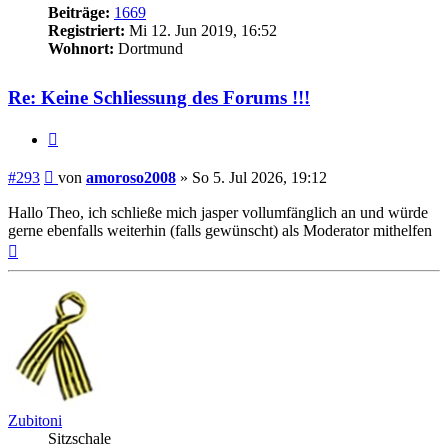
Beiträge:
1669
Registriert:
Mi 12. Jun 2019, 16:52
Wohnort:
Dortmund
Re: Keine Schliessung des Forums !!!
Zitieren
Beitrag
#293
von
amoroso2008
»
So 5. Jul 2026, 19:12
Hallo Theo, ich schließe mich jasper vollumfänglich an und würde
gerne ebenfalls weiterhin (falls gewünscht) als Moderator mithelfen
Nach
oben
Zubitoni
Sitzschale