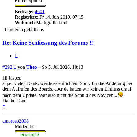
Elfmeterpunkt
Beiträge:
4601
Registriert:
Fr 14. Jun 2019, 07:15
Wohnort:
Markgräflerland
1 anderen gefällt das
Re: Keine Schliessung des Forums !!!
Zitieren
Beitrag
#292
von
Theo
»
So 5. Jul 2026, 18:13
Hi Jasper,
super vielen Dank, werde es einrichten. Sorry für die Änderung bei
dem Aufrufen des Boards, aber da hatten wir keinen Einfluss drauf
nach dem Update. War also nicht die Schuld des Novizen...
Danke Tone
Nach
oben
amoroso2008
Moderator