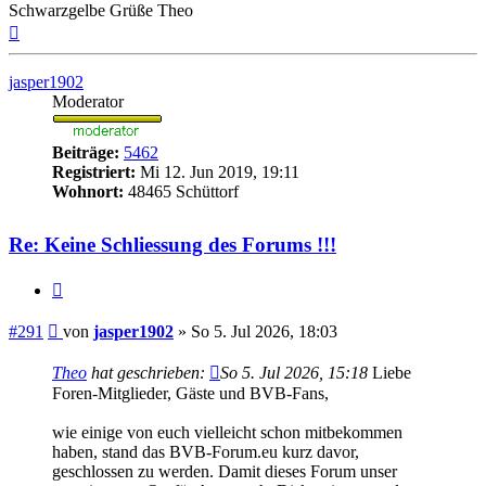
Schwarzgelbe Grüße Theo
Nach
oben
jasper1902
Moderator
Beiträge:
5462
Registriert:
Mi 12. Jun 2019, 19:11
Wohnort:
48465 Schüttorf
Re: Keine Schliessung des Forums !!!
Zitieren
Beitrag
#291
von
jasper1902
»
So 5. Jul 2026, 18:03
Theo
hat geschrieben:
So 5. Jul 2026, 15:18
Liebe
Foren-Mitglieder, Gäste und BVB-Fans,
wie einige von euch vielleicht schon mitbekommen
haben, stand das BVB-Forum.eu kurz davor,
geschlossen zu werden. Damit dieses Forum unser