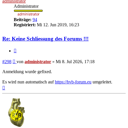
administrator
Administrator
Beiträge:
94
Registriert:
Mi 12. Jun 2019, 16:23
Re: Keine Schliessung des Forums !!!
Zitieren
Beitrag
#298
von
administrator
»
Mi 8. Jul 2026, 17:18
Anmeldung wurde gefixed.
Es wird nun automatisch auf
https://bvb-forum.eu
umgeleitet.
Nach
oben