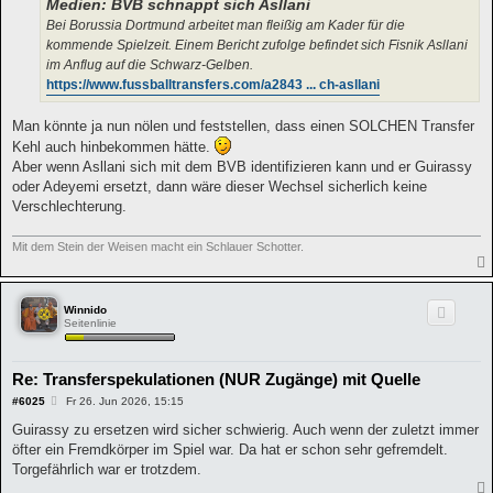
a
Medien: BVB schnappt sich Asllani
g
Bei Borussia Dortmund arbeitet man fleißig am Kader für die
kommende Spielzeit. Einem Bericht zufolge befindet sich Fisnik Asllani
im Anflug auf die Schwarz-Gelben.
https://www.fussballtransfers.com/a2843 ... ch-asllani
Man könnte ja nun nölen und feststellen, dass einen SOLCHEN Transfer
Kehl auch hinbekommen hätte.
Aber wenn Asllani sich mit dem BVB identifizieren kann und er Guirassy
oder Adeyemi ersetzt, dann wäre dieser Wechsel sicherlich keine
Verschlechterung.
Mit dem Stein der Weisen macht ein Schlauer Schotter.
Winnido
Seitenlinie
Re: Transferspekulationen (NUR Zugänge) mit Quelle
B
#6025
Fr 26. Jun 2026, 15:15
e
i
Guirassy zu ersetzen wird sicher schwierig. Auch wenn der zuletzt immer
t
öfter ein Fremdkörper im Spiel war. Da hat er schon sehr gefremdelt.
r
a
Torgefährlich war er trotzdem.
g