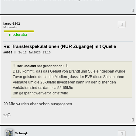
t
r
a
g
jasper1902
Moderator
Re: Transferspekulationen (NUR Zugänge) mit Quelle
B
#6038
So 12. Jul 2026, 13:10
e
i
t
Bor-ussia09
hat geschrieben:
r
a
Dazu kommt , das das Gehalt von Brandt und Süle eingespart wurde.
g
Zuvor geisterte durch die Medien , dass der BVB diese Saison ohne
Verkäufe um die 25-30Mio investieren kann.Mit den bisherigen
Verkäufen sind es dann ca.55-65Mio.
Bin gespannt wer verpflichtet wird
20 Mio wurden aber schon ausgegeben.
sgG
Schwejk