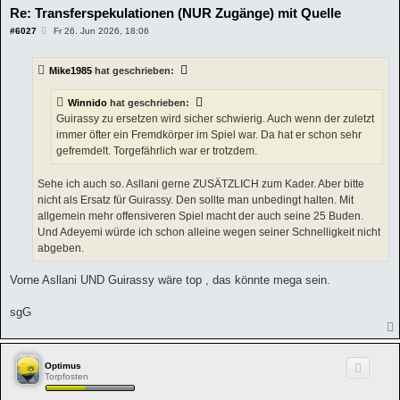
Re: Transferspekulationen (NUR Zugänge) mit Quelle
B
#6027
Fr 26. Jun 2026, 18:06
e
i
t
Mike1985
hat geschrieben:
r
a
g
Winnido
hat geschrieben:
Guirassy zu ersetzen wird sicher schwierig. Auch wenn der zuletzt
immer öfter ein Fremdkörper im Spiel war. Da hat er schon sehr
gefremdelt. Torgefährlich war er trotzdem.
Sehe ich auch so. Asllani gerne ZUSÄTZLICH zum Kader. Aber bitte
nicht als Ersatz für Guirassy. Den sollte man unbedingt halten. Mit
allgemein mehr offensiveren Spiel macht der auch seine 25 Buden.
Und Adeyemi würde ich schon alleine wegen seiner Schnelligkeit nicht
abgeben.
Vorne Asllani UND Guirassy wäre top , das könnte mega sein.
sgG
Optimus
Torpfosten