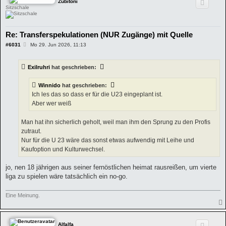
Zubitoni
Sitzschale
Re: Transferspekulationen (NUR Zugänge) mit Quelle
B
#6031
Mo 29. Jun 2026, 11:13
e
i
t
Exilruhri
hat geschrieben:
r
a
g
Winnido
hat geschrieben:
Ich les das so dass er für die U23 eingeplant ist.
Aber wer weiß
Man hat ihn sicherlich geholt, weil man ihm den Sprung zu den Profis
zutraut.
Nur für die U 23 wäre das sonst etwas aufwendig mit Leihe und
Kaufoption und Kulturwechsel.
jo, nen 18 jährigen aus seiner fernöstlichen heimat rausreißen, um vierte
liga zu spielen wäre tatsächlich ein no-go.
Eine Meinung.
Alfalfa