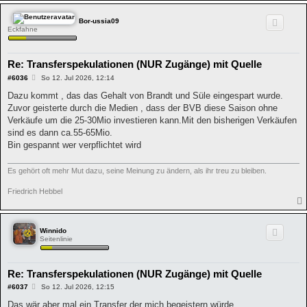
Bor-ussia09
Eckfahne
Re: Transferspekulationen (NUR Zugänge) mit Quelle
B
#6036
So 12. Jul 2026, 12:14
e
i
Dazu kommt , das das Gehalt von Brandt und Süle eingespart wurde.
t
Zuvor geisterte durch die Medien , dass der BVB diese Saison ohne
r
a
Verkäufe um die 25-30Mio investieren kann.Mit den bisherigen Verkäufen
g
sind es dann ca.55-65Mio.
Bin gespannt wer verpflichtet wird
Es gehört oft mehr Mut dazu, seine Meinung zu ändern, als ihr treu zu bleiben.
Friedrich Hebbel
Winnido
Seitenlinie
Re: Transferspekulationen (NUR Zugänge) mit Quelle
B
#6037
So 12. Jul 2026, 12:15
e
i
Das wär aber mal ein Transfer der mich begeistern würde.