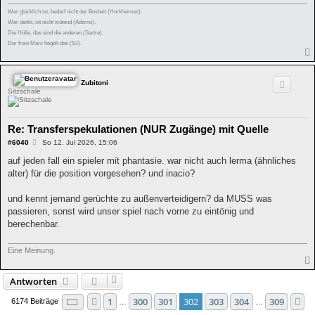
Wer glücklich ist, bedarf nicht der Bosheit (Horkheimer).
Wer denkt, ist nicht wütend (Adorno).
Die Hölle, das sind die anderen (Sartre).
Der freie Marx hegelt das (SJ).
Zubitoni
Sitzschale
Re: Transferspekulationen (NUR Zugänge) mit Quelle
B
#6040
So 12. Jul 2026, 15:06
e
i
auf jeden fall ein spieler mit phantasie. war nicht auch lerma (ähnliches
t
alter) für die position vorgesehen? und inacio?
r
a
g
und kennt jemand gerüchte zu außenverteidigern? da MUSS was
passieren, sonst wird unser spiel nach vorne zu eintönig und
berechenbar.
Eine Meinung.
Antworten
Seite
302
von
309
1
300
301
302
303
304
309
Vorherige
N
6174 Beiträge
…
…