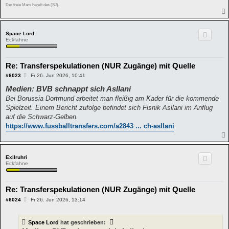
Der freie Marx hegelt das (SJ).
Space Lord
Eckfahne
Re: Transferspekulationen (NUR Zugänge) mit Quelle
B
#6023
Fr 26. Jun 2026, 10:41
e
Medien: BVB schnappt sich Asllani
i
t
Bei Borussia Dortmund arbeitet man fleißig am Kader für die kommende
r
a
Spielzeit. Einem Bericht zufolge befindet sich Fisnik Asllani im Anflug
g
auf die Schwarz-Gelben.
https://www.fussballtransfers.com/a2843 ... ch-asllani
Exilruhri
Eckfahne
Re: Transferspekulationen (NUR Zugänge) mit Quelle
B
#6024
Fr 26. Jun 2026, 13:14
e
i
t
Space Lord
hat geschrieben:
r