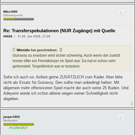
Mike1985
Elfmeterpunkt
Re: Transferspekulationen (NUR Zugänge) mit Quelle
B
#6026
Fr 26. Jun 2026, 17:26
e
i
t
Winnido
hat geschrieben:
r
a
Guirassy zu ersetzen wird sicher schwierig. Auch wenn der zuletzt
g
immer öfter ein Fremdkörper im Spiel war. Da hat er schon sehr
gefremdelt. Torgefährlich war er trotzdem.
Sehe ich auch so. Asllani gerne ZUSÄTZLICH zum Kader. Aber bitte
nicht als Ersatz für Guirassy. Den sollte man unbedingt halten. Mit
allgemein mehr offensiveren Spiel macht der auch seine 25 Buden. Und
Adeyemi würde ich schon alleine wegen seiner Schnelligkeit nicht
abgeben.
jasper1902
Moderator