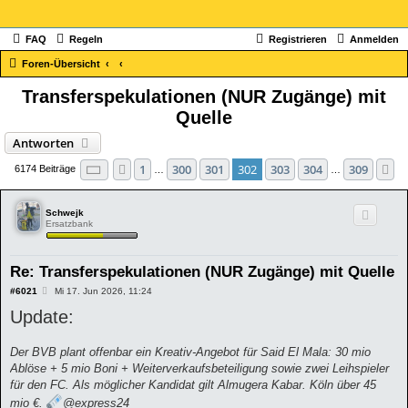
FAQ
Regeln
Registrieren
Anmelden
Foren-Übersicht
Transferspekulationen (NUR Zugänge) mit
Quelle
Antworten
Seite
302
von
309
1
300
301
302
303
304
309
Vorherige
N
6174 Beiträge
…
…
Schwejk
Ersatzbank
Re: Transferspekulationen (NUR Zugänge) mit Quelle
B
#6021
Mi 17. Jun 2026, 11:24
e
Update:
i
t
r
a
Der BVB plant offenbar ein Kreativ-Angebot für Said El Mala: 30 mio
g
Ablöse + 5 mio Boni + Weiterverkaufsbeteiligung sowie zwei Leihspieler
für den FC. Als möglicher Kandidat gilt Almugera Kabar. Köln über 45
mio €.
@express24