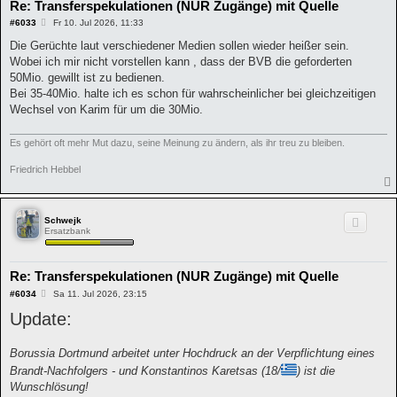
Re: Transferspekulationen (NUR Zugänge) mit Quelle
B
#6033
Fr 10. Jul 2026, 11:33
e
i
Die Gerüchte laut verschiedener Medien sollen wieder heißer sein.
t
Wobei ich mir nicht vorstellen kann , dass der BVB die geforderten
r
a
50Mio. gewillt ist zu bedienen.
g
Bei 35-40Mio. halte ich es schon für wahrscheinlicher bei gleichzeitigen
Wechsel von Karim für um die 30Mio.
Es gehört oft mehr Mut dazu, seine Meinung zu ändern, als ihr treu zu bleiben.
Friedrich Hebbel
Schwejk
Ersatzbank
Re: Transferspekulationen (NUR Zugänge) mit Quelle
B
#6034
Sa 11. Jul 2026, 23:15
e
Update:
i
t
r
a
Borussia Dortmund arbeitet unter Hochdruck an der Verpflichtung eines
g
Brandt-Nachfolgers - und Konstantinos Karetsas (18/
) ist die
Wunschlösung!