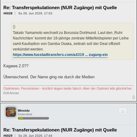
Re: Transferspekulationen (NUR Zugänge) mit Quelle
B
#6028
So 28. Jun 2026, 17:03
e
i
t
r
a
Takato Yamamoto wechselt zu Borussia Dortmund. Laut den ‚Ruhr
g
Nachrichten‘ kommt der 18-jährige zentrale Mittelfeldspieler per Leihe
samt Kaufoption von Gamba Osaka, zeitnah soll der Deal offiziell
verkündet werden.
https://www.fussballtransfers.com/a4319 ... zugang-ein
Kagawa 2.0??
Überraschend. Der Name ging nie durch die Medien
Optimisten, Pessimisten - letztlich liegen beide falsch. Aber der Optimist lebt glücklicher.
Kofi Annan
Winnido
Seitenlinie
Re: Transferspekulationen (NUR Zugänge) mit Quelle
B
#6029
So 28. Jun 2026, 17:44