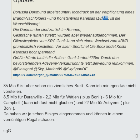
Update:
g
Borussia Dortmund arbeitet unter Hochdruck an der Verpflichtung eines
Brandt-Nachfolgers - und Konstantinos Karetsas (18/
) ist die
Wunschlösung!
Die Dortmunder sind zurück im Rennen,
Gespräche ruhten zuletzt, wurden aber wieder aufgenommen. Der
Offensivspieler vom KRC Genk kann sich einen Wechsel zum #BVB
grundsätzlich vorstellen. Vor allem Sportchef Ole Book findet Kosta
Karetsas hochspannend.
Größte Hürde bleibt die Ablöse: Genk fordert €35m. Durch den
bevorstehenden Adeyemi-Verkauf könnte jetzt Bewegung reinkommen.
@Plettigoal @Sky_Marlon89 @SkySportDE
https://x.com/berger_pj/status/2076036250213945745
35 Mio € ist aber schon ein ziemliches Brett. Kann ich mir irgendwie nicht
vorstellen.
8,5 Mio für Duranville - 2,2 Mio für Wätjen ( plus Boni ) - 6 Mio für
Campbell ( kann ich fast nicht glauben ) und 22 Mio für Adeyemi ( plus
Boni ).
Da haben wir ja schon Einiges eingenommen und können in einem
vernünfitgen Regal schauen.
sgG