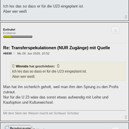
e
i
Ich les das so dass er für die U23 eingeplant ist.
t
Aber wer weiß
r
a
g
Exilruhri
Eckfahne
Re: Transferspekulationen (NUR Zugänge) mit Quelle
B
#6030
Mo 29. Jun 2026, 10:52
e
i
t
Winnido
hat geschrieben:
r
a
Ich les das so dass er für die U23 eingeplant ist.
g
Aber wer weiß
Man hat ihn sicherlich geholt, weil man ihm den Sprung zu den Profis
zutraut.
Nur für die U 23 wäre das sonst etwas aufwendig mit Leihe und
Kaufoption und Kulturwechsel.
Mit dem Stein der Weisen macht ein Schlauer Schotter.