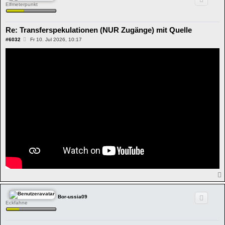
Elfmeterpunkt
Re: Transferspekulationen (NUR Zugänge) mit Quelle
B
#6032
Fr 10. Jul 2026, 10:17
e
i
t
r
a
g
Bor-ussia09
Eckfahne