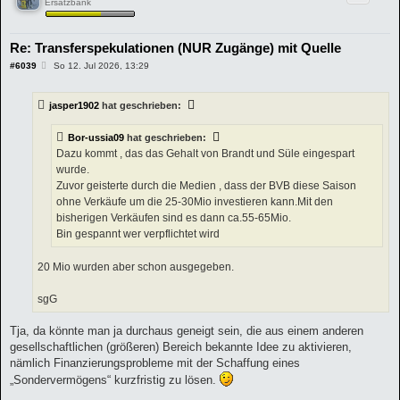
Ersatzbank
Re: Transferspekulationen (NUR Zugänge) mit Quelle
B
#6039
So 12. Jul 2026, 13:29
e
i
t
jasper1902
hat geschrieben:
r
a
g
Bor-ussia09
hat geschrieben:
Dazu kommt , das das Gehalt von Brandt und Süle eingespart
wurde.
Zuvor geisterte durch die Medien , dass der BVB diese Saison
ohne Verkäufe um die 25-30Mio investieren kann.Mit den
bisherigen Verkäufen sind es dann ca.55-65Mio.
Bin gespannt wer verpflichtet wird
20 Mio wurden aber schon ausgegeben.
sgG
Tja, da könnte man ja durchaus geneigt sein, die aus einem anderen
gesellschaftlichen (größeren) Bereich bekannte Idee zu aktivieren,
nämlich Finanzierungsprobleme mit der Schaffung eines
„Sondervermögens“ kurzfristig zu lösen.