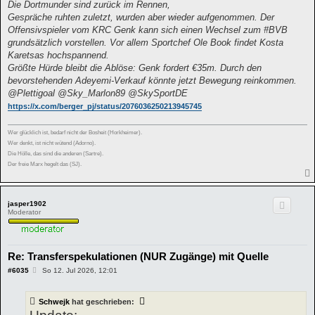
Die Dortmunder sind zurück im Rennen,
Gespräche ruhten zuletzt, wurden aber wieder aufgenommen. Der
Offensivspieler vom KRC Genk kann sich einen Wechsel zum #BVB
grundsätzlich vorstellen. Vor allem Sportchef Ole Book findet Kosta
Karetsas hochspannend.
Größte Hürde bleibt die Ablöse: Genk fordert €35m. Durch den
bevorstehenden Adeyemi-Verkauf könnte jetzt Bewegung reinkommen.
@Plettigoal @Sky_Marlon89 @SkySportDE
https://x.com/berger_pj/status/2076036250213945745
Wer glücklich ist, bedarf nicht der Bosheit (Horkheimer).
Wer denkt, ist nicht wütend (Adorno).
Die Hölle, das sind die anderen (Sartre).
Der freie Marx hegelt das (SJ).
jasper1902
Moderator
Re: Transferspekulationen (NUR Zugänge) mit Quelle
B
#6035
So 12. Jul 2026, 12:01
e
i
t
Schwejk
hat geschrieben:
r
a