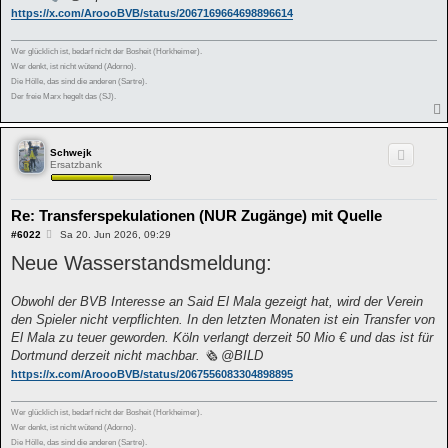
https://x.com/AroooBVB/status/2067169664698896614
Wer glücklich ist, bedarf nicht der Bosheit (Horkheimer).
Wer denkt, ist nicht wütend (Adorno).
Die Hölle, das sind die anderen (Sartre).
Der freie Marx hegelt das (SJ).
Schwejk
Ersatzbank
Re: Transferspekulationen (NUR Zugänge) mit Quelle
B
#6022
Sa 20. Jun 2026, 09:29
e
Neue Wasserstandsmeldung:
i
t
r
a
Obwohl der BVB Interesse an Said El Mala gezeigt hat, wird der Verein
g
den Spieler nicht verpflichten. In den letzten Monaten ist ein Transfer von
El Mala zu teuer geworden. Köln verlangt derzeit 50 Mio € und das ist für
Dortmund derzeit nicht machbar. 🗞 @BILD
https://x.com/AroooBVB/status/2067556083304898895
Wer glücklich ist, bedarf nicht der Bosheit (Horkheimer).
Wer denkt, ist nicht wütend (Adorno).
Die Hölle, das sind die anderen (Sartre).