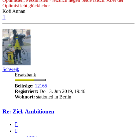
Optimisten, Pessimisten - letztlich liegen beide falsch. Aber der
Optimist lebt glücklicher.
Kofi Annan
Nach
oben
Schwejk
Ersatzbank
Beiträge:
12165
Registriert:
Do 13. Jun 2019, 19:46
Wohnort:
stationed in Berlin
Re: Ziel, Ambitionen
Zitieren