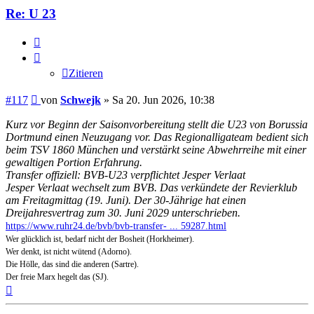
Re: U 23
Zitieren
Zitieren
Beitrag
#117
von
Schwejk
»
Sa 20. Jun 2026, 10:38
Kurz vor Beginn der Saisonvorbereitung stellt die U23 von Borussia
Dortmund einen Neuzugang vor. Das Regionalligateam bedient sich
beim TSV 1860 München und verstärkt seine Abwehrreihe mit einer
gewaltigen Portion Erfahrung.
Transfer offiziell: BVB-U23 verpflichtet Jesper Verlaat
Jesper Verlaat wechselt zum BVB. Das verkündete der Revierklub
am Freitagmittag (19. Juni). Der 30-Jährige hat einen
Dreijahresvertrag zum 30. Juni 2029 unterschrieben.
https://www.ruhr24.de/bvb/bvb-transfer- ... 59287.html
Wer glücklich ist, bedarf nicht der Bosheit (Horkheimer).
Wer denkt, ist nicht wütend (Adorno).
Die Hölle, das sind die anderen (Sartre).
Der freie Marx hegelt das (SJ).
Nach
oben