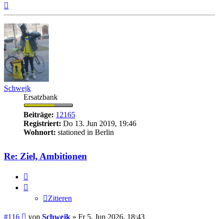
Nach
oben
Schwejk
Ersatzbank
Beiträge:
12165
Registriert:
Do 13. Jun 2019, 19:46
Wohnort:
stationed in Berlin
Re: Ziel, Ambitionen
Zitieren
Zitieren
Beitrag
#116
von
Schwejk
»
Fr 5. Jun 2026, 18:43