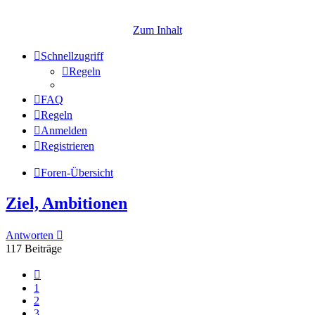
Zum Inhalt
Schnellzugriff
Regeln
FAQ
Regeln
Anmelden
Registrieren
Foren-Übersicht
Ziel, Ambitionen
Antworten
117 Beiträge
Vorherige
1
2
3