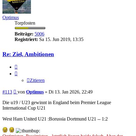
Optimus
Torpfosten
Beiträge:
5006
Registriert:
Sa 15. Jun 2019, 13:35
Re: Ziel, Ambitionen
Zitieren
Zitieren
Beitrag
#113
von
Optimus
»
Di 13. Jan 2026, 22:49
Die u19 / U23 gewinnt in England beim Premier League
International Cup U21
West Ham United U21 :Borussia Dortmund U21 -- 1:2