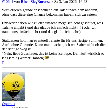
Beitrag
#106
von
RheinSiegBorusse
»
Sa 3. Jan 2026, 16:23
Wir verlieren gerade anscheinend ein Talent nach dem anderen,
ohne dass diese eine Chance bekommen haben, sich zu zeigen.
Entweder haben wir zuletzt einfache mega schlecht gescoutet, was
Talente angeht ( und das glaube ich einfach nicht !!! ) oder wir
trauen uns einfach nicht ( und das glaube ich mehr ).
Stattdessen holt man eventuell Talente für für uns riesige Summen.
Auch ohne Garantie. Kann man machen, ich weiß aber nicht ob dies
der richtige Weg ist
"Nein, liebe Zuschauer, das ist keine Zeitlupe. Der läuft wirklich so
langsam." (Werner Hansch)
Nach
oben
Optimus