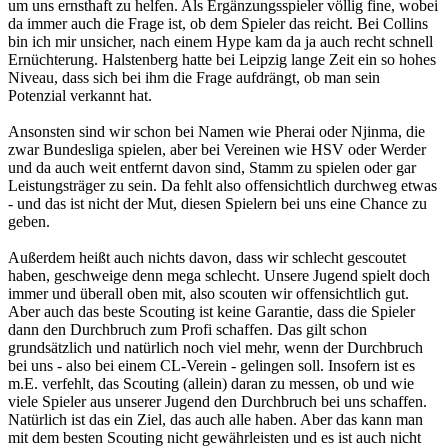
um uns ernsthaft zu helfen. Als Ergänzungsspieler völlig fine, wobei
da immer auch die Frage ist, ob dem Spieler das reicht. Bei Collins
bin ich mir unsicher, nach einem Hype kam da ja auch recht schnell
Ernüchterung. Halstenberg hatte bei Leipzig lange Zeit ein so hohes
Niveau, dass sich bei ihm die Frage aufdrängt, ob man sein
Potenzial verkannt hat.
Ansonsten sind wir schon bei Namen wie Pherai oder Njinma, die
zwar Bundesliga spielen, aber bei Vereinen wie HSV oder Werder
und da auch weit entfernt davon sind, Stamm zu spielen oder gar
Leistungsträger zu sein. Da fehlt also offensichtlich durchweg etwas
- und das ist nicht der Mut, diesen Spielern bei uns eine Chance zu
geben.
Außerdem heißt auch nichts davon, dass wir schlecht gescoutet
haben, geschweige denn mega schlecht. Unsere Jugend spielt doch
immer und überall oben mit, also scouten wir offensichtlich gut.
Aber auch das beste Scouting ist keine Garantie, dass die Spieler
dann den Durchbruch zum Profi schaffen. Das gilt schon
grundsätzlich und natürlich noch viel mehr, wenn der Durchbruch
bei uns - also bei einem CL-Verein - gelingen soll. Insofern ist es
m.E. verfehlt, das Scouting (allein) daran zu messen, ob und wie
viele Spieler aus unserer Jugend den Durchbruch bei uns schaffen.
Natürlich ist das ein Ziel, das auch alle haben. Aber das kann man
mit dem besten Scouting nicht gewährleisten und es ist auch nicht