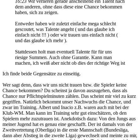
16:23
Wir verlieren gerade anscheinend ein Talent nach
dem anderen, ohne dass diese eine Chance bekommen
haben, sich zu zeigen.
Entweder haben wir zuletzt einfache mega schlecht
gescoutet, was Talente angeht ( und das glaube ich
einfach nicht !!! ) oder wir trauen uns einfach nicht (
und das glaube ich mehr ).
Stattdessen holt man eventuell Talente für für uns
riesige Summen. Auch ohne Garantie. Kann man
machen, ich weiß aber nicht ob dies der richtige Weg ist
Ich finde beide Gegensätze zu einseitig.
Wer sagt denn, dass wir uns nicht trauen bzw. die Spieler keine
Chance bekommen? Du scheinst ja davon auszugehen, dass als
Chance nur Pflichtspielminuten zählen. Das scheint mir viel zu kurz
gegriffen. Natürlich bekommt unser Nachwuchs die Chance, und
zwar im Training. Albert und Inacio z.B. waren auch mit bei der
Klub-WM. Man kann im Training sehr gut einschätzen, ob den
Spielern mehr zuzutrauen ist. Anekdotisch dazu: Von den Jungs aus
meiner Jugend hat es genau eine geschafft. Der ist damals von der
Zweitvertretung (Oberliga) in die erste Mannschaft (Bundesliga,
dann aber Abstieg in die zweite Liga) gewechselt und meinte zu mir,