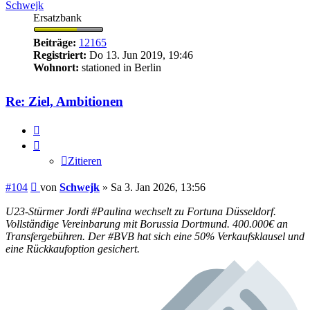
Schwejk
Ersatzbank
Beiträge:
12165
Registriert:
Do 13. Jun 2019, 19:46
Wohnort:
stationed in Berlin
Re: Ziel, Ambitionen
Zitieren
Zitieren
Beitrag
#104
von
Schwejk
»
Sa 3. Jan 2026, 13:56
U23-Stürmer Jordi #Paulina wechselt zu Fortuna Düsseldorf.
Vollständige Vereinbarung mit Borussia Dortmund. 400.000€ an
Transfergebühren. Der #BVB hat sich eine 50% Verkaufsklausel und
eine Rückkaufoption gesichert.