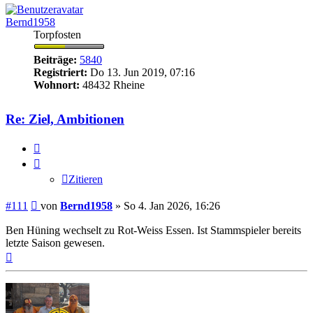
Bernd1958
Torpfosten
Beiträge:
5840
Registriert:
Do 13. Jun 2019, 07:16
Wohnort:
48432 Rheine
Re: Ziel, Ambitionen
Zitieren
Zitieren
Beitrag
#111
von
Bernd1958
»
So 4. Jan 2026, 16:26
Ben Hüning wechselt zu Rot-Weiss Essen. Ist Stammspieler bereits
letzte Saison gewesen.
Nach
oben