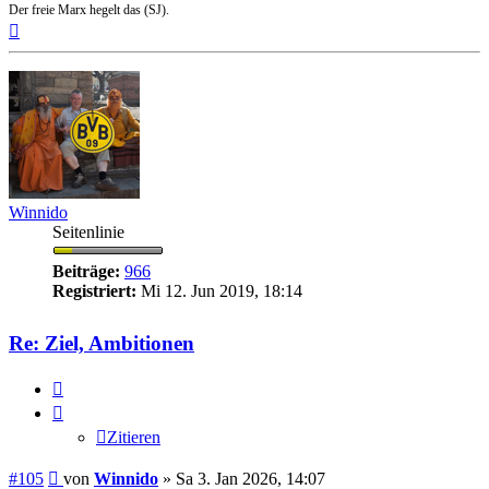
Der freie Marx hegelt das (SJ).
Nach
oben
Winnido
Seitenlinie
Beiträge:
966
Registriert:
Mi 12. Jun 2019, 18:14
Re: Ziel, Ambitionen
Zitieren
Zitieren
Beitrag
#105
von
Winnido
»
Sa 3. Jan 2026, 14:07