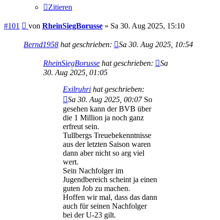
Zitieren
Beitrag
#101
von
RheinSiegBorusse
»
Sa 30. Aug 2025, 15:10
Bernd1958
hat geschrieben:
Sa 30. Aug 2025, 10:54
RheinSiegBorusse
hat geschrieben:
Sa
30. Aug 2025, 01:05
Exilruhri
hat geschrieben:
Sa 30. Aug 2025, 00:07
So
gesehen kann der BVB über
die 1 Million ja noch ganz
erfreut sein.
Tullbergs Treuebekenntnisse
aus der letzten Saison waren
dann aber nicht so arg viel
wert.
Sein Nachfolger im
Jugendbereich scheint ja einen
guten Job zu machen.
Hoffen wir mal, dass das dann
auch für seinen Nachfolger
bei der U-23 gilt.