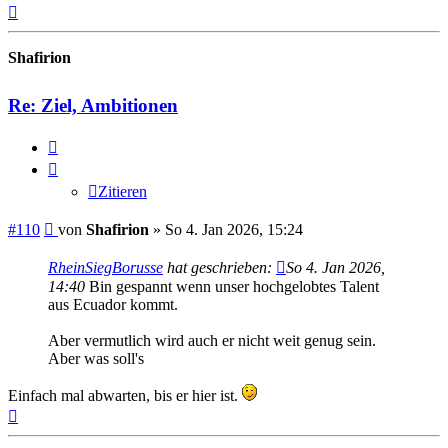
Nach
oben
Shafirion
Re: Ziel, Ambitionen
Zitieren
Zitieren
Beitrag
#110
von
Shafirion
»
So 4. Jan 2026, 15:24
RheinSiegBorusse
hat geschrieben:
So 4. Jan 2026,
14:40
Bin gespannt wenn unser hochgelobtes Talent
aus Ecuador kommt.
Aber vermutlich wird auch er nicht weit genug sein.
Aber was soll's
Einfach mal abwarten, bis er hier ist.
Nach
oben