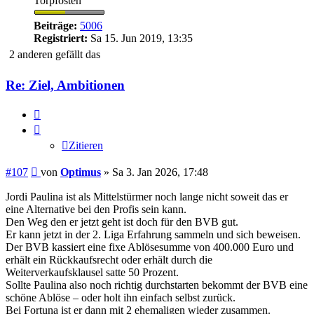
Torpfosten
Beiträge:
5006
Registriert:
Sa 15. Jun 2019, 13:35
2 anderen gefällt das
Re: Ziel, Ambitionen
Zitieren
Zitieren
Beitrag
#107
von
Optimus
»
Sa 3. Jan 2026, 17:48
Jordi Paulina ist als Mittelstürmer noch lange nicht soweit das er
eine Alternative bei den Profis sein kann.
Den Weg den er jetzt geht ist doch für den BVB gut.
Er kann jetzt in der 2. Liga Erfahrung sammeln und sich beweisen.
Der BVB kassiert eine fixe Ablösesumme von 400.000 Euro und
erhält ein Rückkaufsrecht oder erhält durch die
Weiterverkaufsklausel satte 50 Prozent.
Sollte Paulina also noch richtig durchstarten bekommt der BVB eine
schöne Ablöse – oder holt ihn einfach selbst zurück.
Bei Fortuna ist er dann mit 2 ehemaligen wieder zusammen.