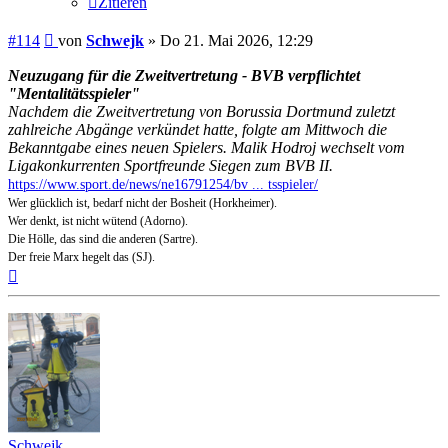
Zitieren
Beitrag
#114
von
Schwejk
»
Do 21. Mai 2026, 12:29
Neuzugang für die Zweitvertretung - BVB verpflichtet
"Mentalitätsspieler"
Nachdem die Zweitvertretung von Borussia Dortmund zuletzt
zahlreiche Abgänge verkündet hatte, folgte am Mittwoch die
Bekanntgabe eines neuen Spielers. Malik Hodroj wechselt vom
Ligakonkurrenten Sportfreunde Siegen zum BVB II.
https://www.sport.de/news/ne16791254/bv ... tsspieler/
Wer glücklich ist, bedarf nicht der Bosheit (Horkheimer).
Wer denkt, ist nicht wütend (Adorno).
Die Hölle, das sind die anderen (Sartre).
Der freie Marx hegelt das (SJ).
Nach
oben
Schwejk