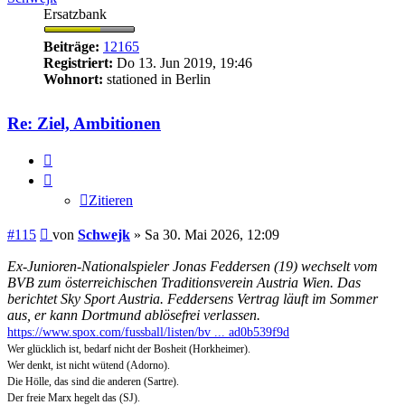
Ersatzbank
Beiträge:
12165
Registriert:
Do 13. Jun 2019, 19:46
Wohnort:
stationed in Berlin
Re: Ziel, Ambitionen
Zitieren
Zitieren
Beitrag
#115
von
Schwejk
»
Sa 30. Mai 2026, 12:09
Ex-Junioren-Nationalspieler Jonas Feddersen (19) wechselt vom
BVB zum österreichischen Traditionsverein Austria Wien. Das
berichtet Sky Sport Austria. Feddersens Vertrag läuft im Sommer
aus, er kann Dortmund ablösefrei verlassen.
https://www.spox.com/fussball/listen/bv ... ad0b539f9d
Wer glücklich ist, bedarf nicht der Bosheit (Horkheimer).
Wer denkt, ist nicht wütend (Adorno).
Die Hölle, das sind die anderen (Sartre).
Der freie Marx hegelt das (SJ).