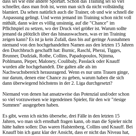
dass sei wie eine andere Sportart. Schon das Training sei so viel
schneller, dass man froh ist, wenn man sich da nicht vollständig
blamiert. Da sehen natürlich auch die Trainer, ob und wie schnell die
Anpassung gelingt. Und wenn jemand im Training schon nicht voll
mithält, dann wäre es völlig unsinnig, auf die "Chance" im
Pflichtspiel zu setzen, wo der Druck viel größer ist. Warum sollte
jemand da plötzlich über das hinauswachsen, was er im Training
zeigen kann? Es ist ja kein Zufall, dass bis auf geringe Ausnahmen
niemand von den hochgehandelten Namen aus den letzten 15 Jahren
den Durchbruch geschafft hat: Burnic, Raschl, Pherai, Tigges,
Brunner, Dudziak, Rothe, Collins, Papadopoulos, Njinma,
Pohlmann, Pieper, Maloney, Coulibaly, Passlack oder Knauff
wurden alle hochgehandelt. Die galten alle als im
Nachwuchsbereich herausragend. Wenn es nur ums Trauen ginge,
nur darum, denen eine Chance zu geben, warum haben die sich
dann überwiegend höchstens in der 2. Liga durchgesetzt?
Niemand von denen hat ansatzweise das Potenzial und/oder schon
so viel vorzuweisen wie irgendeinen Spieler, für den wir "riesige
Summen" ausgegeben haben.
Es gibt, wenn ich nichts übersehe, drei Fälle in den letzten 15
Jahren, wo man sich ernsthaft fragen kann, ob man die Spieler nicht
hätte halten sollen: Das waren Halstenberg, Collins und Knauff. Bei
Knauff bin ich ganz klar der Ansicht, dass er nicht das Niveau hat,