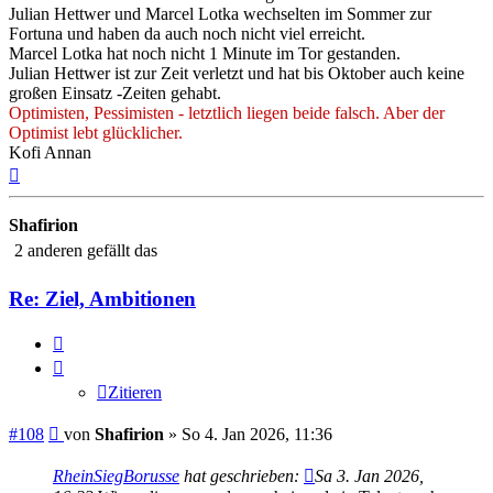
Julian Hettwer und Marcel Lotka wechselten im Sommer zur
Fortuna und haben da auch noch nicht viel erreicht.
Marcel Lotka hat noch nicht 1 Minute im Tor gestanden.
Julian Hettwer ist zur Zeit verletzt und hat bis Oktober auch keine
großen Einsatz -Zeiten gehabt.
Optimisten, Pessimisten - letztlich liegen beide falsch. Aber der
Optimist lebt glücklicher.
Kofi Annan
Nach
oben
Shafirion
2 anderen gefällt das
Re: Ziel, Ambitionen
Zitieren
Zitieren
Beitrag
#108
von
Shafirion
»
So 4. Jan 2026, 11:36
RheinSiegBorusse
hat geschrieben:
Sa 3. Jan 2026,