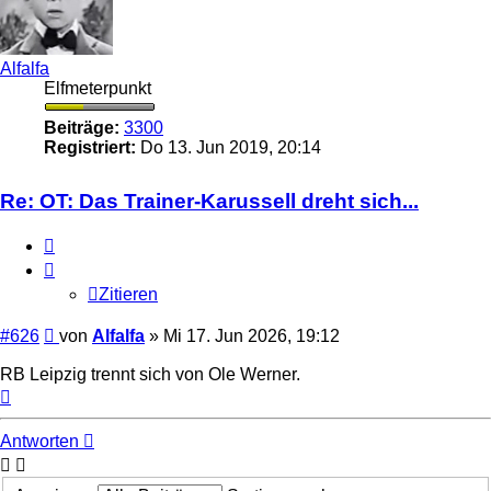
Alfalfa
Elfmeterpunkt
Beiträge:
3300
Registriert:
Do 13. Jun 2019, 20:14
Re: OT: Das Trainer-Karussell dreht sich...
Zitieren
Zitieren
Beitrag
#626
von
Alfalfa
»
Mi 17. Jun 2026, 19:12
RB Leipzig trennt sich von Ole Werner.
Nach
oben
Antworten