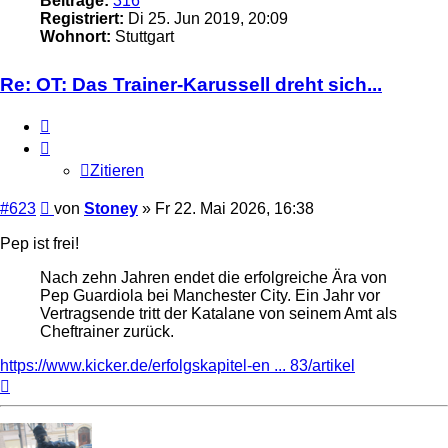
Beiträge:
316
Registriert:
Di 25. Jun 2019, 20:09
Wohnort:
Stuttgart
Re: OT: Das Trainer-Karussell dreht sich...
Zitieren
Zitieren
Beitrag
#623
von
Stoney
»
Fr 22. Mai 2026, 16:38
Pep ist frei!
Nach zehn Jahren endet die erfolgreiche Ära von
Pep Guardiola bei Manchester City. Ein Jahr vor
Vertragsende tritt der Katalane von seinem Amt als
Cheftrainer zurück.
https://www.kicker.de/erfolgskapitel-en ... 83/artikel
Nach
oben