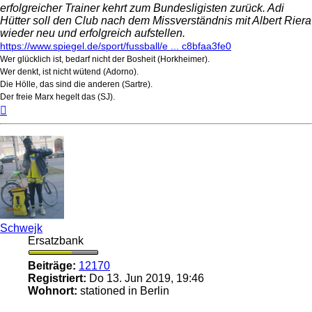
erfolgreicher Trainer kehrt zum Bundesligisten zurück. Adi
Hütter soll den Club nach dem Missverständnis mit Albert Riera
wieder neu und erfolgreich aufstellen.
https://www.spiegel.de/sport/fussball/e ... c8bfaa3fe0
Wer glücklich ist, bedarf nicht der Bosheit (Horkheimer).
Wer denkt, ist nicht wütend (Adorno).
Die Hölle, das sind die anderen (Sartre).
Der freie Marx hegelt das (SJ).
Nach
oben
Schwejk
Ersatzbank
Beiträge:
12170
Registriert:
Do 13. Jun 2019, 19:46
Wohnort:
stationed in Berlin