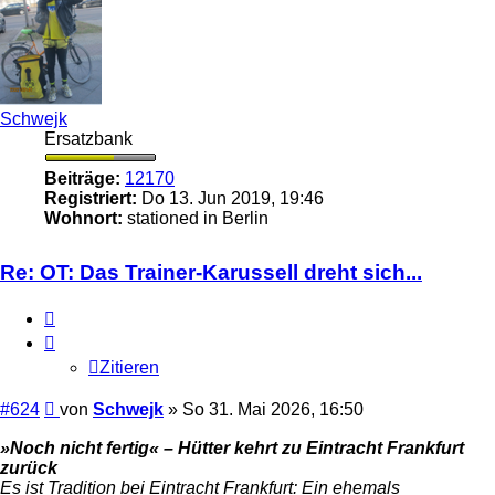
Schwejk
Ersatzbank
Beiträge:
12170
Registriert:
Do 13. Jun 2019, 19:46
Wohnort:
stationed in Berlin
Re: OT: Das Trainer-Karussell dreht sich...
Zitieren
Zitieren
Beitrag
#624
von
Schwejk
»
So 31. Mai 2026, 16:50
»Noch nicht fertig« – Hütter kehrt zu Eintracht Frankfurt
zurück
Es ist Tradition bei Eintracht Frankfurt: Ein ehemals