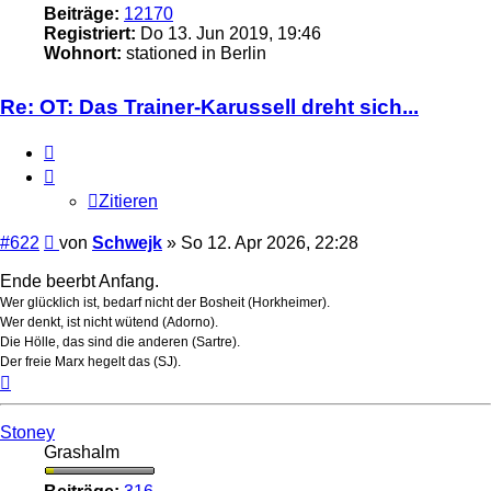
Beiträge:
12170
Registriert:
Do 13. Jun 2019, 19:46
Wohnort:
stationed in Berlin
Re: OT: Das Trainer-Karussell dreht sich...
Zitieren
Zitieren
Beitrag
#622
von
Schwejk
»
So 12. Apr 2026, 22:28
Ende beerbt Anfang.
Wer glücklich ist, bedarf nicht der Bosheit (Horkheimer).
Wer denkt, ist nicht wütend (Adorno).
Die Hölle, das sind die anderen (Sartre).
Der freie Marx hegelt das (SJ).
Nach
oben
Stoney
Grashalm