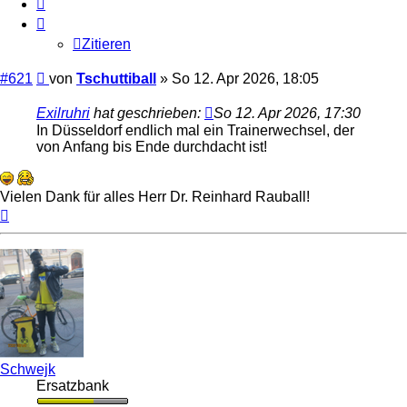
Zitieren
Zitieren
Beitrag
#621
von
Tschuttiball
»
So 12. Apr 2026, 18:05
Exilruhri
hat geschrieben:
So 12. Apr 2026, 17:30
In Düsseldorf endlich mal ein Trainerwechsel, der
von Anfang bis Ende durchdacht ist!
Vielen Dank für alles Herr Dr. Reinhard Rauball!
Nach
oben
Schwejk
Ersatzbank