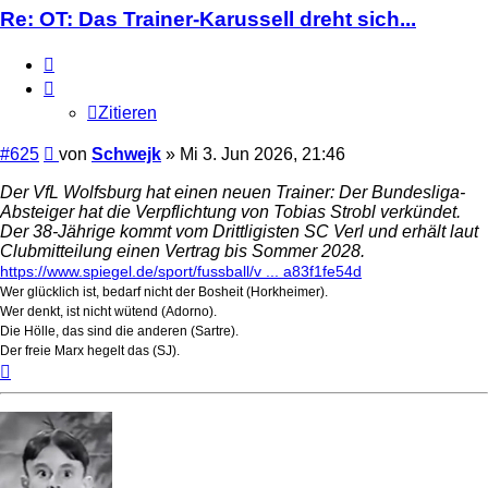
Re: OT: Das Trainer-Karussell dreht sich...
Zitieren
Zitieren
Beitrag
#625
von
Schwejk
»
Mi 3. Jun 2026, 21:46
Der VfL Wolfsburg hat einen neuen Trainer: Der Bundesliga-
Absteiger hat die Verpflichtung von Tobias Strobl verkündet.
Der 38-Jährige kommt vom Drittligisten SC Verl und erhält laut
Clubmitteilung einen Vertrag bis Sommer 2028.
https://www.spiegel.de/sport/fussball/v ... a83f1fe54d
Wer glücklich ist, bedarf nicht der Bosheit (Horkheimer).
Wer denkt, ist nicht wütend (Adorno).
Die Hölle, das sind die anderen (Sartre).
Der freie Marx hegelt das (SJ).
Nach
oben