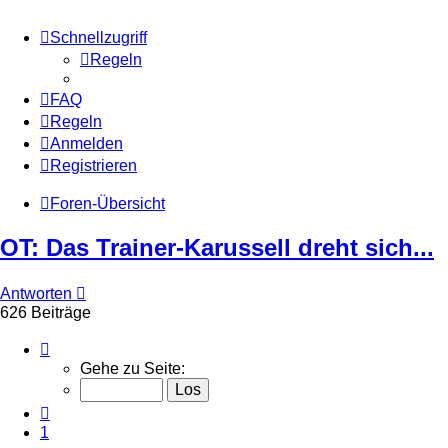
Schnellzugriff
Regeln
FAQ
Regeln
Anmelden
Registrieren
Foren-Übersicht
OT: Das Trainer-Karussell dreht sich...
Antworten
626 Beiträge
Seite
32
Gehe zu Seite:
von
32
Vorherige
1