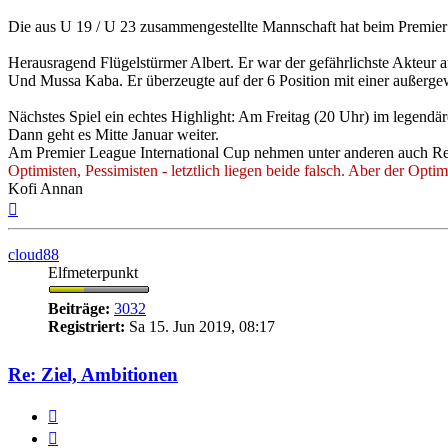
Die aus U 19 / U 23 zusammengestellte Mannschaft hat beim Premie
Herausragend Flügelstürmer Albert. Er war der gefährlichste Akteur au
Und Mussa Kaba. Er überzeugte auf der 6 Position mit einer außerg
Nächstes Spiel ein echtes Highlight: Am Freitag (20 Uhr) im legend
Dann geht es Mitte Januar weiter.
Am Premier League International Cup nehmen unter anderen auch Real
Optimisten, Pessimisten - letztlich liegen beide falsch. Aber der Optimi
Kofi Annan
Nach
oben
cloud88
Elfmeterpunkt
Beiträge:
3032
Registriert:
Sa 15. Jun 2019, 08:17
Re: Ziel, Ambitionen
Zitieren