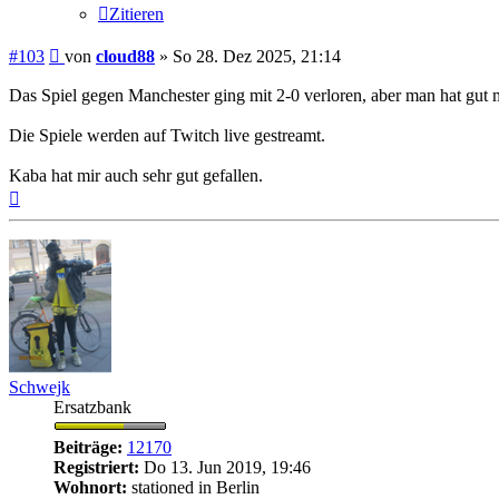
Zitieren
Beitrag
#103
von
cloud88
»
So 28. Dez 2025, 21:14
Das Spiel gegen Manchester ging mit 2-0 verloren, aber man hat gut 
Die Spiele werden auf Twitch live gestreamt.
Kaba hat mir auch sehr gut gefallen.
Nach
oben
Schwejk
Ersatzbank
Beiträge:
12170
Registriert:
Do 13. Jun 2019, 19:46
Wohnort:
stationed in Berlin