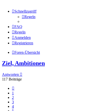
Schnellzugriff
Regeln
FAQ
Regeln
Anmelden
Registrieren
Foren-Übersicht
Ziel, Ambitionen
Antworten
117 Beiträge
Vorherige
1
2
3
4
5