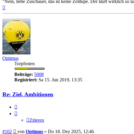
"Nein, liebe Zuschauer, das ist keine Zeitlupe. Der läuft wirklich s
Nach
oben
Optimus
Torpfosten
Beiträge:
5008
Registriert:
Sa 15. Jun 2019, 13:35
Re: Ziel, Ambitionen
Zitieren
Zitieren
Beitrag
#102
von
Optimus
»
Do 18. Dez 2025, 12:46