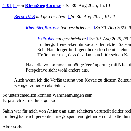
Beitrag
#101
von
RheinSiegBorusse
»
Sa 30. Aug 2025, 15:10
Bernd1958
hat geschrieben:
Sa 30. Aug 2025, 10:54
RheinSiegBorusse
hat geschrieben:
Sa 30. Aug 2025, 
Exilruhri
hat geschrieben:
Sa 30. Aug 2025, 00:
Tullbergs Treuebekenntnisse aus der letzten Saison
Sein Nachfolger im Jugendbereich scheint ja eine
Hoffen wir mal, dass das dann auch für seinen Nach
Naja, die vollkommen unnötige Verlängerung mit NK tut 
Perspektive sieht wohl anders aus.
Auch wenn ich die Verlängerung von Kovac zu diesem Zeitpunkt n
weniger zutrauen als Sahin.
So unterschiedlich können Wahrnehmungen sein.
Ist ja auch zum Glück gut so
Sahin war für mich von Anfang an zum scheitern verurteilt (leider rech
Tullberg hätte ich persönlich mega spannend gefunden und hätte Ihm e
Aber vorbei ....