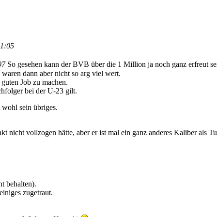
01:05
07
So gesehen kann der BVB über die 1 Million ja noch ganz erfreut se
 waren dann aber nicht so arg viel wert.
n guten Job zu machen.
folger bei der U-23 gilt.
wohl sein übriges.
icht vollzogen hätte, aber er ist mal ein ganz anderes Kaliber als Tul
t behalten).
iniges zugetraut.