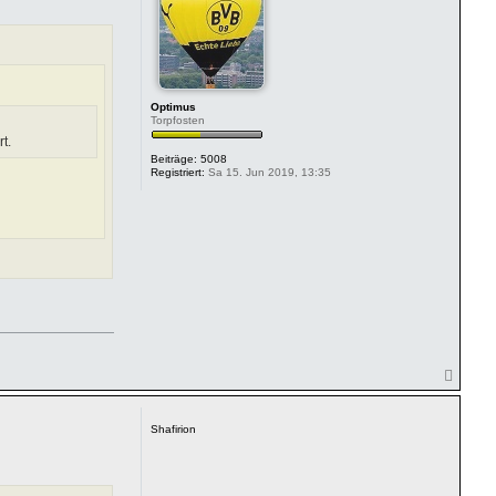
e
n
Optimus
Torpfosten
t.
Beiträge:
5008
Registriert:
Sa 15. Jun 2019, 13:35
N
a
c
h
Shafirion
o
b
e
n