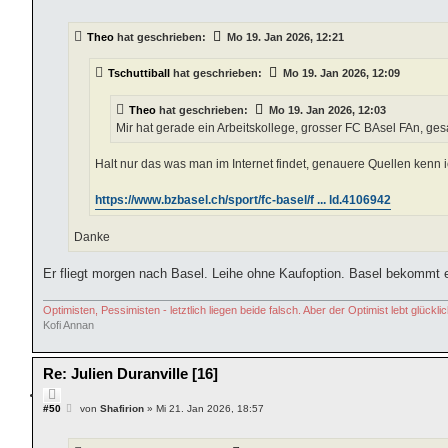
e
t
i
i
t
e
Theo
hat geschrieben:
Mo 19. Jan 2026, 12:21
r
r
a
e
g
Tschuttiball
hat geschrieben:
Mo 19. Jan 2026, 12:09
n
Theo
hat geschrieben:
Mo 19. Jan 2026, 12:03
Mir hat gerade ein Arbeitskollege, grosser FC BAsel FAn, ges
Halt nur das was man im Internet findet, genauere Quellen kenn i
https://www.bzbasel.ch/sport/fc-basel/f ... ld.4106942
Danke
Er fliegt morgen nach Basel. Leihe ohne Kaufoption. Basel bekommt e
Optimisten, Pessimisten - letztlich liegen beide falsch. Aber der Optimist lebt glücklic
Kofi Annan
Re: Julien Duranville [16]
Z
i
B
#50
von
Shafirion
»
Mi 21. Jan 2026, 18:57
e
t
i
i
t