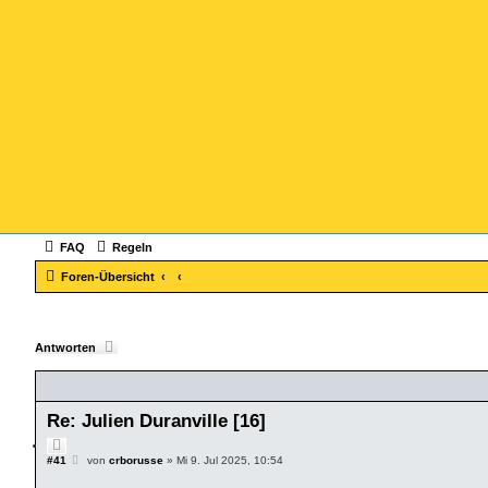
FAQ
Regeln
Foren-Übersicht
Antworten
Re: Julien Duranville [16]
Z
i
B
#41
von
crborusse
»
Mi 9. Jul 2025, 10:54
e
t
i