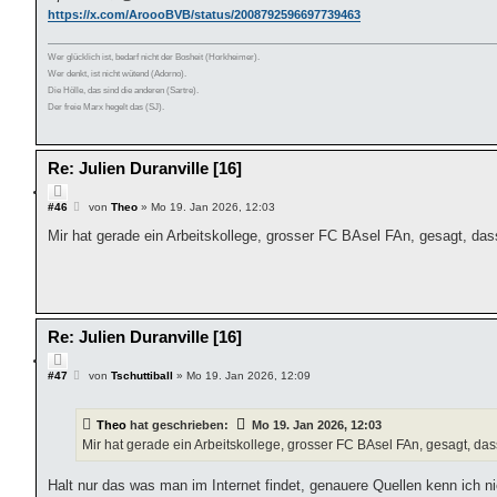
https://x.com/AroooBVB/status/2008792596697739463
Wer glücklich ist, bedarf nicht der Bosheit (Horkheimer).
Wer denkt, ist nicht wütend (Adorno).
Die Hölle, das sind die anderen (Sartre).
Der freie Marx hegelt das (SJ).
Re: Julien Duranville [16]
Z
i
B
#46
von
Theo
»
Mo 19. Jan 2026, 12:03
e
t
i
Mir hat gerade ein Arbeitskollege, grosser FC BAsel FAn, gesagt, das
i
t
e
r
r
a
e
g
n
Re: Julien Duranville [16]
Z
i
B
#47
von
Tschuttiball
»
Mo 19. Jan 2026, 12:09
e
t
i
i
t
e
Theo
hat geschrieben:
Mo 19. Jan 2026, 12:03
r
r
a
Mir hat gerade ein Arbeitskollege, grosser FC BAsel FAn, gesagt, das
e
g
n
Halt nur das was man im Internet findet, genauere Quellen kenn ich ni