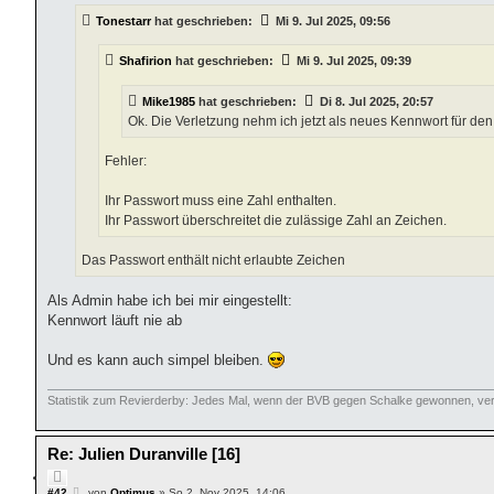
i
t
e
Tonestarr
hat geschrieben:
Mi 9. Jul 2025, 09:56
r
r
a
e
g
Shafirion
hat geschrieben:
Mi 9. Jul 2025, 09:39
n
Mike1985
hat geschrieben:
Di 8. Jul 2025, 20:57
Ok. Die Verletzung nehm ich jetzt als neues Kennwort für den 
Fehler:
Ihr Passwort muss eine Zahl enthalten.
Ihr Passwort überschreitet die zulässige Zahl an Zeichen.
Das Passwort enthält nicht erlaubte Zeichen
Als Admin habe ich bei mir eingestellt:
Kennwort läuft nie ab
Und es kann auch simpel bleiben.
Statistik zum Revierderby: Jedes Mal, wenn der BVB gegen Schalke gewonnen, verl
Re: Julien Duranville [16]
Z
i
B
#42
von
Optimus
»
So 2. Nov 2025, 14:06