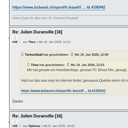
https://www.bzbasel.ch/sport/fc-basel/f ... ld.4106942
Vielen Dank für alles Herr Dr. Reinhard Rauball!
Re: Julien Duranville [16]
Z
i
B
#48
von
Theo
»
Mo 19. Jan 2026, 12:21
e
t
i
i
t
e
Tschuttiball
hat geschrieben:
Mo 19. Jan 2026, 12:09
r
r
a
e
g
Theo
hat geschrieben:
Mo 19. Jan 2026, 12:03
n
Mir hat gerade ein Arbeitskollege, grosser FC BAsel FAn, gesagt,
Halt nur das was man im Internet findet, genauere Quellen kenn ich n
https://www.bzbasel.ch/sport/fc-basel/f ... ld.4106942
Danke
Re: Julien Duranville [16]
Z
i
B
#49
von
Optimus
»
Mi 21. Jan 2026, 18:42