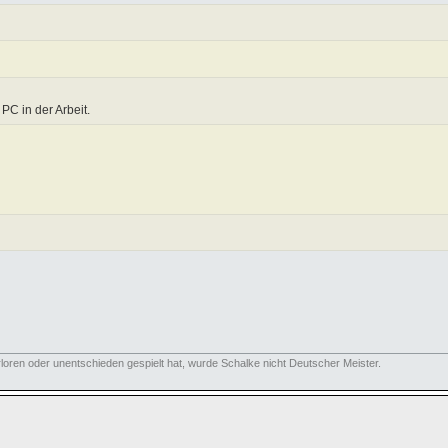
PC in der Arbeit.
oren oder unentschieden gespielt hat, wurde Schalke nicht Deutscher Meister.