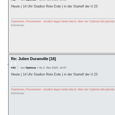
e
t
i
Heute ( 14 Uhr Stadion Rote Erde ) in der Startelf der U 23
i
t
e
r
r
a
e
g
n
Optimisten, Pessimisten - letztlich liegen beide falsch. Aber der Optimist lebt glücklic
Kofi Annan
Re: Julien Duranville [16]
Z
i
B
#43
von
Optimus
»
So 2. Nov 2025, 14:07
e
t
i
Heute ( 14 Uhr Stadion Rote Erde ) in der Startelf der U 23
i
t
e
r
r
a
e
g
n
Optimisten, Pessimisten - letztlich liegen beide falsch. Aber der Optimist lebt glücklic
Kofi Annan