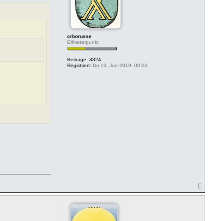
crborusse
Elfmeterpunkt
Beiträge:
3824
Registriert:
Do 13. Jun 2019, 00:03
N
a
c
h
o
b