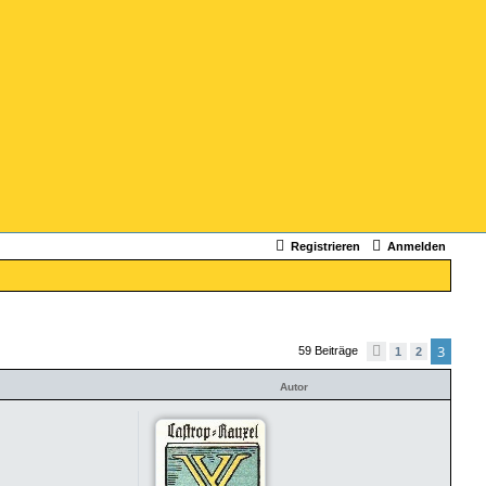
Registrieren
Anmelden
3
59 Beiträge
V
1
2
o
r
Autor
h
e
r
i
g
e