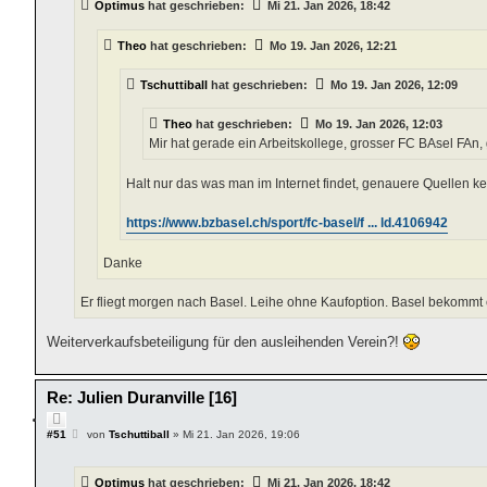
e
Optimus
hat geschrieben:
Mi 21. Jan 2026, 18:42
r
r
a
e
g
Theo
hat geschrieben:
Mo 19. Jan 2026, 12:21
n
Tschuttiball
hat geschrieben:
Mo 19. Jan 2026, 12:09
Theo
hat geschrieben:
Mo 19. Jan 2026, 12:03
Mir hat gerade ein Arbeitskollege, grosser FC BAsel FAn,
Halt nur das was man im Internet findet, genauere Quellen ke
https://www.bzbasel.ch/sport/fc-basel/f ... ld.4106942
Danke
Er fliegt morgen nach Basel. Leihe ohne Kaufoption. Basel bekommt 
Weiterverkaufsbeteiligung für den ausleihenden Verein?!
Re: Julien Duranville [16]
Z
i
B
#51
von
Tschuttiball
»
Mi 21. Jan 2026, 19:06
e
t
i
i
t
e
Optimus
hat geschrieben:
Mi 21. Jan 2026, 18:42
r