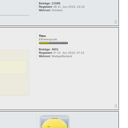
Beiträge:
21698
Registriert:
Mi 12. Jun 2019, 23:16
Wohnort:
Schweiz
N
a
c
h
Theo
o
Elfmeterpunkt
b
e
Beiträge:
4601
n
Registriert:
Fr 14. Jun 2019, 07:15
Wohnort:
Markgräflerland
N
a
c
h
o
b