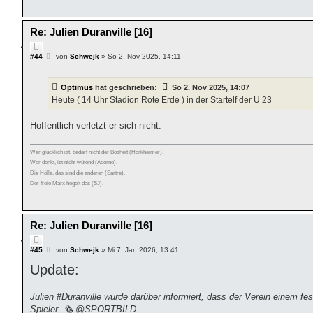
Re: Julien Duranville [16]
Z
i
B
#44
von
Schwejk
»
So 2. Nov 2025, 14:11
e
t
i
i
t
e
Optimus
hat geschrieben:
So 2. Nov 2025, 14:07
r
r
a
Heute ( 14 Uhr Stadion Rote Erde ) in der Startelf der U 23
e
g
n
Hoffentlich verletzt er sich nicht.
Wer glücklich ist, bedarf nicht der Bosheit (Horkheimer).
Wer denkt, ist nicht wütend (Adorno).
Die Hölle, das sind die anderen (Sartre).
Der freie Marx hegelt das (SJ).
Re: Julien Duranville [16]
Z
i
B
#45
von
Schwejk
»
Mi 7. Jan 2026, 13:41
e
t
Update:
i
i
t
e
r
r
a
Julien #Duranville wurde darüber informiert, dass der Verein einem fe
e
g
Spieler. 🗞 @SPORTBILD
n