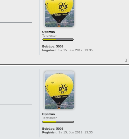
e
n
Optimus
Torpfosten
Beiträge:
5008
Registriert:
Sa 15. Jun 2019, 13:35
N
a
c
h
o
b
e
n
Optimus
Torpfosten
Beiträge:
5008
Registriert:
Sa 15. Jun 2019, 13:35