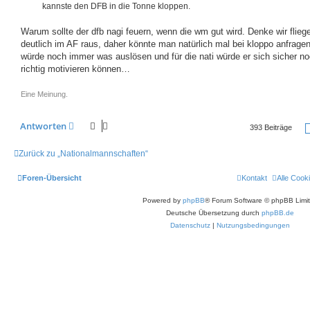
kannste den DFB in die Tonne kloppen.
Warum sollte der dfb nagi feuern, wenn die wm gut wird. Denke wir flieg
deutlich im AF raus, daher könnte man natürlich mal bei kloppo anfragen
würde noch immer was auslösen und für die nati würde er sich sicher n
richtig motivieren können…
Eine Meinung.
Antworten
393 Beiträge
Zurück zu „Nationalmannschaften“
Foren-Übersicht
Kontakt
Alle Cook
Powered by
phpBB
® Forum Software © phpBB Limi
Deutsche Übersetzung durch
phpBB.de
Datenschutz
|
Nutzungsbedingungen