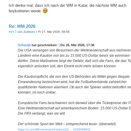
Ich denke mal, dass ich nach der WM in Katar, die nächste WM auch
boykottieren werde.
Re: WM 2026
B
#45
von
Zubitoni
»
Fr 27. Mär 2026, 08:06
e
i
t
Schwejk
hat geschrieben:
Do 26. Mär 2026, 17:36
r
a
Die USA verlangen von Besuchern der Weltmeisterschaft aus mehrere
g
Ländern eine Kaution von bis zu 15.000 US-Dollar, bevor sie einreisen
dürfen. Diese Maßnahme birgt die Gefahr, daß sich die Fans, die das Tu
eigentlich anlocken soll, den Eintritt nicht mehr leisten können.
Die Kautionspflicht, die von den US-Behörden als Mittel gegen illegale
Einwanderung bezeichnet wird, hat die Fußballverbände zahlreicher
qualifizierter Nationen alarmiert. Ob auch die Spieler selbst betroffen se
könnten, ist noch unklar.
Europäische Fans beschweren sich derweil über die Ticketpreise der F
Eine Weltmeisterschaft auf amerikanischem Boden. 15.000 US-Dollar Ein
Die FIFA verlangt, was sie will.
Der schönste Sport der Welt – entsprechend teuer.
(übersetzt)
https://x.com/Microinteracti1/status/20 ... 3265088842