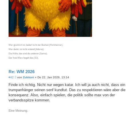
Wer glücklich ist, bedarf nicht der Bosheit (Horkheimer).
Wer denkt, ist nicht wütend (Adorno).
Die Hölle, das sind die anderen (Sartre).
Der freie Marx hegelt das (SJ).
Re: WM 2026
B
#42
von
Zubitoni
»
Do 22. Jan 2026, 13:14
e
i
Finde ich richtig. Nicht nur wegen katar. Ich will ja auch nicht, dass ein
t
trumpanhänger seinen senf kundtut. Das zu respektieren wäre aber die
r
a
konsequenz. Also, einfach spielen, die politik sollte max von der
g
verbandsspitze kommen.
Eine Meinung.