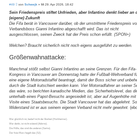
B
#49
von
Schwejk
»
Mi 29. Apr 2026, 18:42
e
i
Sein Friedenspreis stiftet Unfrieden, aber Infantino denkt lieber an 
t
(eigene) Zukunft
r
a
Die Fifa berät in Vancouver darüber, ob der umstrittene Friedenspreis v
g
Verbandsboss Gianni Infantino abgeschafft wird. Das ist nicht
ausgeschlossen, seinen Zweck hat der Preis schon erfüllt. (SPON+)
Welchen? Braucht sicherlich nicht noch eigens ausgeführt zu werden.
Größenwahnattacke:
Manchmal stößt selbst Gianni Infantino an seine Grenzen. Für den Fifa-
Kongress in Vancouver am Donnerstag hatte der Fußball-Weltverband fü
eine eigene Motorradstaffel beantragt, damit der Boss sicher und unbehel
durch die Stadt kutschiert werden kann. Vier Motorradfahrer an seiner Se
das wäre, so berichten kanadische Medien, das Sicherheitslevel, das di
unterhalb eines Papst-Besuchs angesiedelt ist, aber auf Augenhöhe mit
Visite eines Staatsbesuchs. Die Stadt Vancouver hat das abgelehnt. So
Widerstand ist er aus seinem eigenen Verband nicht mehr gewohnt.
(ebd
Wer glücklich ist, bedarf nicht der Bosheit (Horkheimer).
Wer denkt, ist nicht wütend (Adorno).
Die Hölle, das sind die anderen (Sartre).
Der freie Marx hegelt das (SJ).