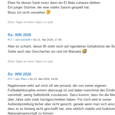
i
Eben für diesen Sané muss dann ein El Mala zuhause bleiben.
t
Ein junger Stürmer, der eine starke Saison gespielt hat.
r
a
Muss ich nicht verstehen
g
Eines Tages ist eines Tages zu spät...
Re: WM 2026
B
#54
von
sw2105
»
Do 21. Mai 2026, 17:40
e
i
Aber es scheint, dieser Bt steht noch auf irgendeiner Gehaltsliste der B
t
Siehe auch das Geschacher um und mit Manuela
r
a
g
Eines Tages ist eines Tages zu spät...
Re: WM 2026
B
#55
von
Theo
»
Do 21. Mai 2026, 19:06
e
i
Nagelsmann wirkt auf mich oft wie jemand, der von seiner eigenen
t
Fußballphilosophie extrem überzeugt ist und dabei manchmal den Eindr
r
a
vermittelt, wenig Selbstkritik zuzulassen. Dazu kommt, dass ihn die Me
g
über Jahre sehr stark hochgeschrieben haben. Für mich wird er seiner
Außendarstellung bisher aber nicht gerecht, gerade wenn man sich ansc
dass er es bislang nicht geschafft hat, eine wirklich stabile und funktion
Nationalmannschaft zu formen.