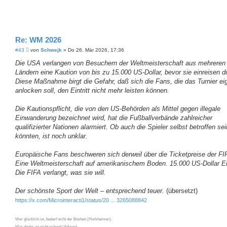
Re: WM 2026
B
#43
von
Schwejk
»
Do 26. Mär 2026, 17:36
e
i
Die USA verlangen von Besuchern der Weltmeisterschaft aus mehreren
t
Ländern eine Kaution von bis zu 15.000 US-Dollar, bevor sie einreisen d
r
a
Diese Maßnahme birgt die Gefahr, daß sich die Fans, die das Turnier eig
g
anlocken soll, den Eintritt nicht mehr leisten können.
Die Kautionspflicht, die von den US-Behörden als Mittel gegen illegale
Einwanderung bezeichnet wird, hat die Fußballverbände zahlreicher
qualifizierter Nationen alarmiert. Ob auch die Spieler selbst betroffen sei
könnten, ist noch unklar.
Europäische Fans beschweren sich derweil über die Ticketpreise der FI
Eine Weltmeisterschaft auf amerikanischem Boden. 15.000 US-Dollar Ein
Die FIFA verlangt, was sie will.
Der schönste Sport der Welt – entsprechend teuer.
(übersetzt)
https://x.com/Microinteracti1/status/20 ... 3265088842
Wer glücklich ist, bedarf nicht der Bosheit (Horkheimer).
Wer denkt, ist nicht wütend (Adorno).