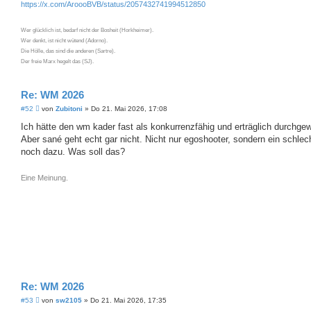
https://x.com/AroooBVB/status/2057432741994512850
Wer glücklich ist, bedarf nicht der Bosheit (Horkheimer).
Wer denkt, ist nicht wütend (Adorno).
Die Hölle, das sind die anderen (Sartre).
Der freie Marx hegelt das (SJ).
Re: WM 2026
B
#52
von
Zubitoni
»
Do 21. Mai 2026, 17:08
e
i
Ich hätte den wm kader fast als konkurrenzfähig und erträglich durchgew
t
Aber sané geht echt gar nicht. Nicht nur egoshooter, sondern ein schlec
r
a
noch dazu. Was soll das?
g
Eine Meinung.
Re: WM 2026
B
#53
von
sw2105
»
Do 21. Mai 2026, 17:35
e