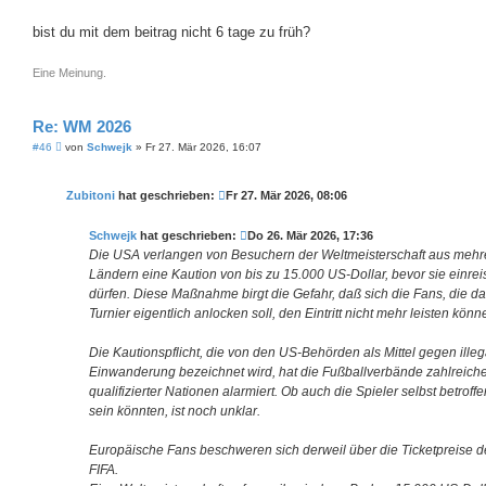
bist du mit dem beitrag nicht 6 tage zu früh?
Eine Meinung.
Re: WM 2026
B
#46
von
Schwejk
»
Fr 27. Mär 2026, 16:07
e
i
t
Zubitoni
hat geschrieben:
Fr 27. Mär 2026, 08:06
r
a
g
Schwejk
hat geschrieben:
Do 26. Mär 2026, 17:36
Die USA verlangen von Besuchern der Weltmeisterschaft aus mehr
Ländern eine Kaution von bis zu 15.000 US-Dollar, bevor sie einre
dürfen. Diese Maßnahme birgt die Gefahr, daß sich die Fans, die d
Turnier eigentlich anlocken soll, den Eintritt nicht mehr leisten könn
Die Kautionspflicht, die von den US-Behörden als Mittel gegen illeg
Einwanderung bezeichnet wird, hat die Fußballverbände zahlreich
qualifizierter Nationen alarmiert. Ob auch die Spieler selbst betroffe
sein könnten, ist noch unklar.
Europäische Fans beschweren sich derweil über die Ticketpreise d
FIFA.