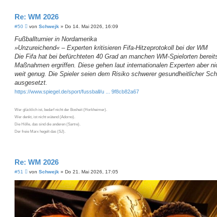
Re: WM 2026
B
#50
von
Schwejk
»
Do 14. Mai 2026, 16:09
e
i
Fußballturnier in Nordamerika
t
»Unzureichend« – Experten kritisieren Fifa-Hitzeprotokoll bei der WM
r
a
Die Fifa hat bei befürchteten 40 Grad an manchen WM-Spielorten bereit
g
Maßnahmen ergriffen. Diese gehen laut internationalen Experten aber ni
weit genug. Die Spieler seien dem Risiko schwerer gesundheitlicher Sc
ausgesetzt.
https://www.spiegel.de/sport/fussball/u ... 9f8cb82a67
Wer glücklich ist, bedarf nicht der Bosheit (Horkheimer).
Wer denkt, ist nicht wütend (Adorno).
Die Hölle, das sind die anderen (Sartre).
Der freie Marx hegelt das (SJ).
Re: WM 2026
B
#51
von
Schwejk
»
Do 21. Mai 2026, 17:05
e
i
t
r
a
g