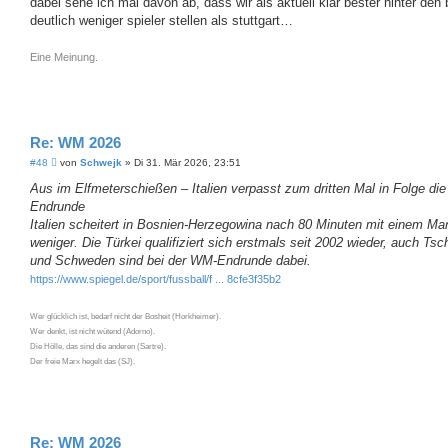
dabei sehe ich mal davon ab, dass wir als aktuell klar bester hinter den
deutlich weniger spieler stellen als stuttgart…
Eine Meinung.
Re: WM 2026
B
#48
von
Schwejk
»
Di 31. Mär 2026, 23:51
e
i
Aus im Elfmeterschießen – Italien verpasst zum dritten Mal in Folge di
t
Endrunde
r
a
Italien scheitert in Bosnien-Herzegowina nach 80 Minuten mit einem Ma
g
weniger. Die Türkei qualifiziert sich erstmals seit 2002 wieder, auch Ts
und Schweden sind bei der WM-Endrunde dabei.
https://www.spiegel.de/sport/fussball/f ... 8cfe3f35b2
Wer glücklich ist, bedarf nicht der Bosheit (Horkheimer).
Wer denkt, ist nicht wütend (Adorno).
Die Hölle, das sind die anderen (Sartre).
Der freie Marx hegelt das (SJ).
Re: WM 2026