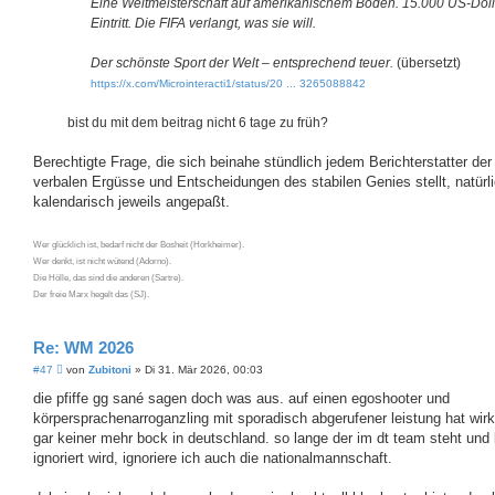
Eine Weltmeisterschaft auf amerikanischem Boden. 15.000 US-Doll
Eintritt. Die FIFA verlangt, was sie will.
Der schönste Sport der Welt – entsprechend teuer.
(übersetzt)
https://x.com/Microinteracti1/status/20 ... 3265088842
bist du mit dem beitrag nicht 6 tage zu früh?
Berechtigte Frage, die sich beinahe stündlich jedem Berichterstatter der
verbalen Ergüsse und Entscheidungen des stabilen Genies stellt, natürl
kalendarisch jeweils angepaßt.
Wer glücklich ist, bedarf nicht der Bosheit (Horkheimer).
Wer denkt, ist nicht wütend (Adorno).
Die Hölle, das sind die anderen (Sartre).
Der freie Marx hegelt das (SJ).
Re: WM 2026
B
#47
von
Zubitoni
»
Di 31. Mär 2026, 00:03
e
i
die pfiffe gg sané sagen doch was aus. auf einen egoshooter und
t
körpersprachenarroganzling mit sporadisch abgerufener leistung hat wirk
r
a
gar keiner mehr bock in deutschland. so lange der im dt team steht und 
g
ignoriert wird, ignoriere ich auch die nationalmannschaft.