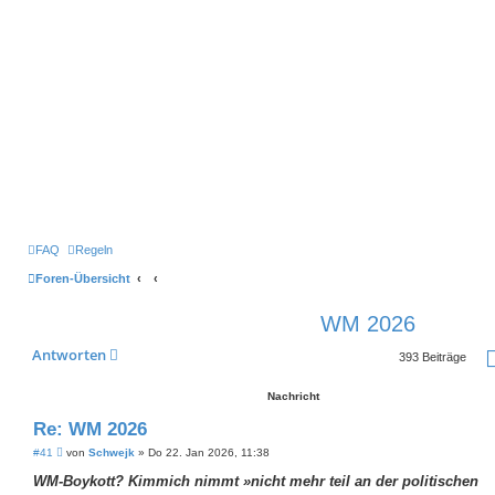
FAQ
Regeln
Foren-Übersicht
WM 2026
Antworten
393 Beiträge
Nachricht
Re: WM 2026
B
#41
von
Schwejk
»
Do 22. Jan 2026, 11:38
e
i
WM-Boykott? Kimmich nimmt »nicht mehr teil an der politischen
t