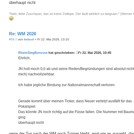
überhaupt nicht
"Nein, liebe Zuschauer, das ist keine Zeitlupe. Der läuft wirklich so langsam." (Werne
Re: WM 2026
B
#59
von
bvbcol
»
Fr 22. Mai 2026, 13:10
e
i
t
RheinSiegBorusse
hat geschrieben:
Fr 22. Mai 2026, 10:45
r
a
Ehrlich,
g
JN holt moch 0,0 ab und seine Reden/Begründungen sind absolut nicht 
mich) nachvollziehbar.
Ich habe jegliche Bindung zur Nationalmannschaft verloren.
Gerade kommt über meinen Ticker, dass Neuer verletzt ausfällt für das
Pokalspiel.
Das könnte JN noch richtig auf die Füsse fallen. Die Nummer mit Bau
ging
überhaupt nicht
wenn der Typ nach der WM noch Trainer bleibt, egal wie es ausgeht, da