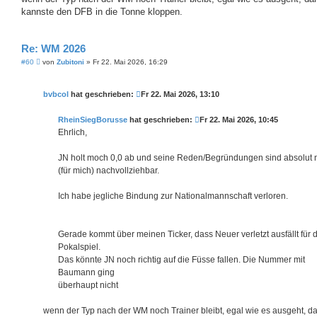
kannste den DFB in die Tonne kloppen.
Re: WM 2026
B
#60
von
Zubitoni
»
Fr 22. Mai 2026, 16:29
e
i
t
bvbcol
hat geschrieben:
Fr 22. Mai 2026, 13:10
r
a
g
RheinSiegBorusse
hat geschrieben:
Fr 22. Mai 2026, 10:45
Ehrlich,
JN holt moch 0,0 ab und seine Reden/Begründungen sind absolut n
(für mich) nachvollziehbar.
Ich habe jegliche Bindung zur Nationalmannschaft verloren.
Gerade kommt über meinen Ticker, dass Neuer verletzt ausfällt für 
Pokalspiel.
Das könnte JN noch richtig auf die Füsse fallen. Die Nummer mit
Baumann ging
überhaupt nicht
wenn der Typ nach der WM noch Trainer bleibt, egal wie es ausgeht, d