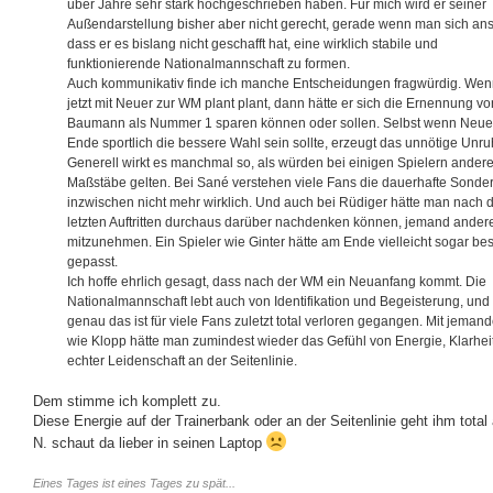
über Jahre sehr stark hochgeschrieben haben. Für mich wird er seiner
Außendarstellung bisher aber nicht gerecht, gerade wenn man sich ans
dass er es bislang nicht geschafft hat, eine wirklich stabile und
funktionierende Nationalmannschaft zu formen.
Auch kommunikativ finde ich manche Entscheidungen fragwürdig. Wen
jetzt mit Neuer zur WM plant plant, dann hätte er sich die Ernennung vo
Baumann als Nummer 1 sparen können oder sollen. Selbst wenn Neue
Ende sportlich die bessere Wahl sein sollte, erzeugt das unnötige Unru
Generell wirkt es manchmal so, als würden bei einigen Spielern ander
Maßstäbe gelten. Bei Sané verstehen viele Fans die dauerhafte Sonder
inzwischen nicht mehr wirklich. Und auch bei Rüdiger hätte man nach 
letzten Auftritten durchaus darüber nachdenken können, jemand ander
mitzunehmen. Ein Spieler wie Ginter hätte am Ende vielleicht sogar be
gepasst.
Ich hoffe ehrlich gesagt, dass nach der WM ein Neuanfang kommt. Die
Nationalmannschaft lebt auch von Identifikation und Begeisterung, und
genau das ist für viele Fans zuletzt total verloren gegangen. Mit jeman
wie Klopp hätte man zumindest wieder das Gefühl von Energie, Klarhei
echter Leidenschaft an der Seitenlinie.
Dem stimme ich komplett zu.
Diese Energie auf der Trainerbank oder an der Seitenlinie geht ihm total 
N. schaut da lieber in seinen Laptop
Eines Tages ist eines Tages zu spät...