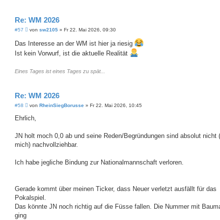
Re: WM 2026
B
#57
von
sw2105
»
Fr 22. Mai 2026, 09:30
e
i
Das Interesse an der WM ist hier ja riesig
t
Ist kein Vorwurf, ist die aktuelle Realität
r
a
g
Eines Tages ist eines Tages zu spät...
Re: WM 2026
B
#58
von
RheinSiegBorusse
»
Fr 22. Mai 2026, 10:45
e
i
Ehrlich,
t
r
a
JN holt moch 0,0 ab und seine Reden/Begründungen sind absolut nicht (
g
mich) nachvollziehbar.
Ich habe jegliche Bindung zur Nationalmannschaft verloren.
Gerade kommt über meinen Ticker, dass Neuer verletzt ausfällt für das
Pokalspiel.
Das könnte JN noch richtig auf die Füsse fallen. Die Nummer mit Baum
ging