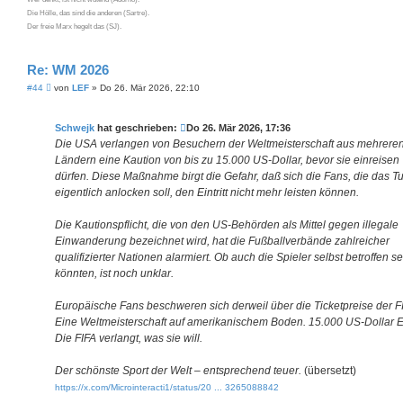
Die Hölle, das sind die anderen (Sartre).
Der freie Marx hegelt das (SJ).
Re: WM 2026
B
#44
von
LEF
»
Do 26. Mär 2026, 22:10
e
i
t
Schwejk
hat geschrieben:
Do 26. Mär 2026, 17:36
r
a
Die USA verlangen von Besuchern der Weltmeisterschaft aus mehrere
g
Ländern eine Kaution von bis zu 15.000 US-Dollar, bevor sie einreisen
dürfen. Diese Maßnahme birgt die Gefahr, daß sich die Fans, die das Tu
eigentlich anlocken soll, den Eintritt nicht mehr leisten können.
Die Kautionspflicht, die von den US-Behörden als Mittel gegen illegale
Einwanderung bezeichnet wird, hat die Fußballverbände zahlreicher
qualifizierter Nationen alarmiert. Ob auch die Spieler selbst betroffen se
könnten, ist noch unklar.
Europäische Fans beschweren sich derweil über die Ticketpreise der F
Eine Weltmeisterschaft auf amerikanischem Boden. 15.000 US-Dollar Ein
Die FIFA verlangt, was sie will.
Der schönste Sport der Welt – entsprechend teuer.
(übersetzt)
https://x.com/Microinteracti1/status/20 ... 3265088842