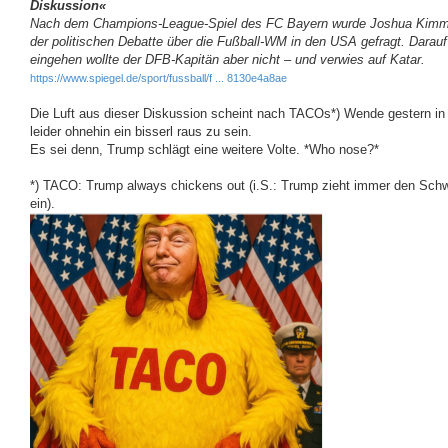
Diskussion«
r
a
Nach dem Champions-League-Spiel des FC Bayern wurde Joshua Kimm
g
der politischen Debatte über die Fußball-WM in den USA gefragt. Darauf
eingehen wollte der DFB-Kapitän aber nicht – und verwies auf Katar.
https://www.spiegel.de/sport/fussball/f ... 8130e4a8ae
Die Luft aus dieser Diskussion scheint nach TACOs*) Wende gestern i
leider ohnehin ein bisserl raus zu sein.
Es sei denn, Trump schlägt eine weitere Volte. *Who nose?*
*) TACO: Trump always chickens out (i.S.: Trump zieht immer den Sch
ein).