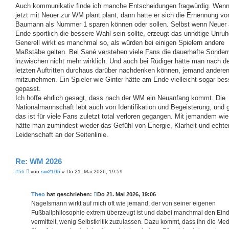
Auch kommunikativ finde ich manche Entscheidungen fragwürdig. Wenn
jetzt mit Neuer zur WM plant plant, dann hätte er sich die Ernennung vo
Baumann als Nummer 1 sparen können oder sollen. Selbst wenn Neuer
Ende sportlich die bessere Wahl sein sollte, erzeugt das unnötige Unruh
Generell wirkt es manchmal so, als würden bei einigen Spielern andere
Maßstäbe gelten. Bei Sané verstehen viele Fans die dauerhafte Sonderr
inzwischen nicht mehr wirklich. Und auch bei Rüdiger hätte man nach d
letzten Auftritten durchaus darüber nachdenken können, jemand andere
mitzunehmen. Ein Spieler wie Ginter hätte am Ende vielleicht sogar bes
gepasst.
Ich hoffe ehrlich gesagt, dass nach der WM ein Neuanfang kommt. Die
Nationalmannschaft lebt auch von Identifikation und Begeisterung, und
das ist für viele Fans zuletzt total verloren gegangen. Mit jemandem wi
hätte man zumindest wieder das Gefühl von Energie, Klarheit und echte
Leidenschaft an der Seitenlinie.
Re: WM 2026
B
#56
von
sw2105
»
Do 21. Mai 2026, 19:59
e
i
t
Theo
hat geschrieben:
Do 21. Mai 2026, 19:06
r
a
Nagelsmann wirkt auf mich oft wie jemand, der von seiner eigenen
g
Fußballphilosophie extrem überzeugt ist und dabei manchmal den Ein
vermittelt, wenig Selbstkritik zuzulassen. Dazu kommt, dass ihn die Me