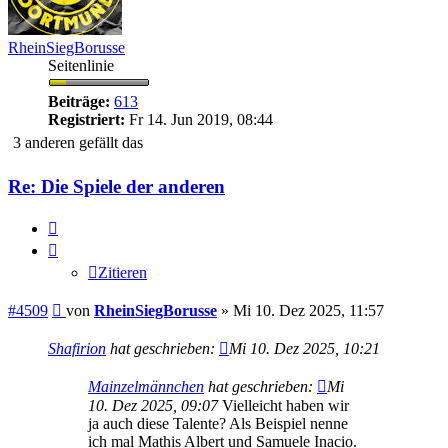
RheinSiegBorusse
Seitenlinie
Beiträge:
613
Registriert:
Fr 14. Jun 2019, 08:44
3 anderen gefällt das
Re: Die Spiele der anderen
Zitieren
Zitieren
Beitrag
#4509
von
RheinSiegBorusse
»
Mi 10. Dez 2025, 11:57
Shafirion
hat geschrieben:
Mi 10. Dez 2025, 10:21
Mainzelmännchen
hat geschrieben:
Mi
10. Dez 2025, 09:07
Vielleicht haben wir
ja auch diese Talente? Als Beispiel nenne
ich mal Mathis Albert und Samuele Inacio.