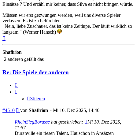
Einsätze ? Und erzähl mir keiner, dass Silva es nicht bringen würde.
Müssen wir erst gezwungen werden, weil uns diverse Spieler
verlassen. Es ist zu befürchten
"Nein, liebe Zuschauer, das ist keine Zeitlupe. Der läuft wirklich so
langsam." (Werner Hansch)
Nach
oben
Shafirion
2 anderen gefällt das
Re: Die Spiele der anderen
Zitieren
Zitieren
Beitrag
#4510
von
Shafirion
»
Mi 10. Dez 2025, 14:46
RheinSiegBorusse
hat geschrieben:
Mi 10. Dez 2025,
11:57
Duranville ein riesen Talent. Hat schon in Ansätzen