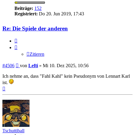
Beiträge:
152
Registriert:
Do 20. Jun 2019, 17:43
Re: Die Spiele der anderen
Zitieren
Zitieren
Beitrag
#4506
von
Lefti
»
Mi 10. Dez 2025, 10:56
Ich nehme an, dass "Fahl Kahl" kein Pseudonym von Lennart Karl
ist.
Nach
oben
Tschuttiball