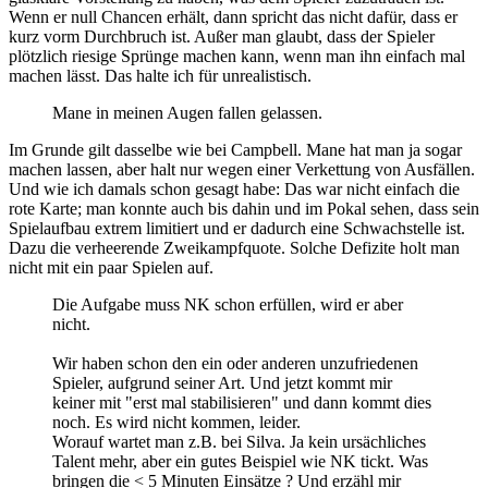
Wenn er null Chancen erhält, dann spricht das nicht dafür, dass er
kurz vorm Durchbruch ist. Außer man glaubt, dass der Spieler
plötzlich riesige Sprünge machen kann, wenn man ihn einfach mal
machen lässt. Das halte ich für unrealistisch.
Mane in meinen Augen fallen gelassen.
Im Grunde gilt dasselbe wie bei Campbell. Mane hat man ja sogar
machen lassen, aber halt nur wegen einer Verkettung von Ausfällen.
Und wie ich damals schon gesagt habe: Das war nicht einfach die
rote Karte; man konnte auch bis dahin und im Pokal sehen, dass sein
Spielaufbau extrem limitiert und er dadurch eine Schwachstelle ist.
Dazu die verheerende Zweikampfquote. Solche Defizite holt man
nicht mit ein paar Spielen auf.
Die Aufgabe muss NK schon erfüllen, wird er aber
nicht.
Wir haben schon den ein oder anderen unzufriedenen
Spieler, aufgrund seiner Art. Und jetzt kommt mir
keiner mit "erst mal stabilisieren" und dann kommt dies
noch. Es wird nicht kommen, leider.
Worauf wartet man z.B. bei Silva. Ja kein ursächliches
Talent mehr, aber ein gutes Beispiel wie NK tickt. Was
bringen die < 5 Minuten Einsätze ? Und erzähl mir