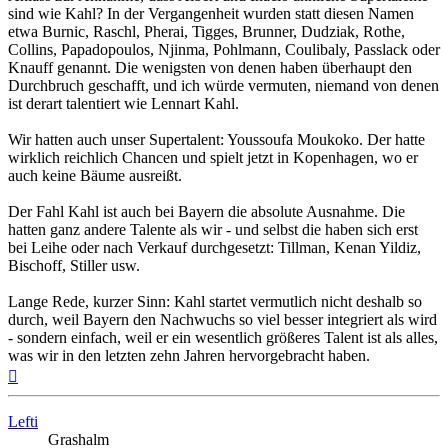
sind wie Kahl? In der Vergangenheit wurden statt diesen Namen
etwa Burnic, Raschl, Pherai, Tigges, Brunner, Dudziak, Rothe,
Collins, Papadopoulos, Njinma, Pohlmann, Coulibaly, Passlack oder
Knauff genannt. Die wenigsten von denen haben überhaupt den
Durchbruch geschafft, und ich würde vermuten, niemand von denen
ist derart talentiert wie Lennart Kahl.
Wir hatten auch unser Supertalent: Youssoufa Moukoko. Der hatte
wirklich reichlich Chancen und spielt jetzt in Kopenhagen, wo er
auch keine Bäume ausreißt.
Der Fahl Kahl ist auch bei Bayern die absolute Ausnahme. Die
hatten ganz andere Talente als wir - und selbst die haben sich erst
bei Leihe oder nach Verkauf durchgesetzt: Tillman, Kenan Yildiz,
Bischoff, Stiller usw.
Lange Rede, kurzer Sinn: Kahl startet vermutlich nicht deshalb so
durch, weil Bayern den Nachwuchs so viel besser integriert als wird
- sondern einfach, weil er ein wesentlich größeres Talent ist als alles,
was wir in den letzten zehn Jahren hervorgebracht haben.
Nach
oben
Lefti
Grashalm