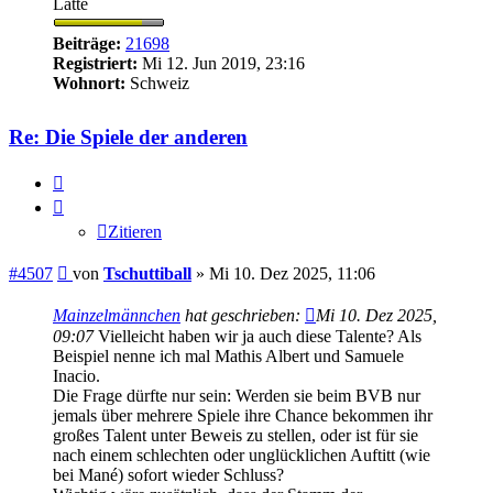
Latte
Beiträge:
21698
Registriert:
Mi 12. Jun 2019, 23:16
Wohnort:
Schweiz
Re: Die Spiele der anderen
Zitieren
Zitieren
Beitrag
#4507
von
Tschuttiball
»
Mi 10. Dez 2025, 11:06
Mainzelmännchen
hat geschrieben:
Mi 10. Dez 2025,
09:07
Vielleicht haben wir ja auch diese Talente? Als
Beispiel nenne ich mal Mathis Albert und Samuele
Inacio.
Die Frage dürfte nur sein: Werden sie beim BVB nur
jemals über mehrere Spiele ihre Chance bekommen ihr
großes Talent unter Beweis zu stellen, oder ist für sie
nach einem schlechten oder unglücklichen Auftitt (wie
bei Mané) sofort wieder Schluss?