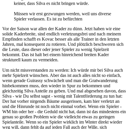
keiner, dass Silva es nicht bringen würde.
Müssen wir erst gezwungen werden, weil uns diverse
Spieler verlassen. Es ist zu befürchten
Vor der Saison war allen der Kader zu dünn. Jetzt haben wir eine
solide Kaderbreite, sind endlich verletzungsfrei und nach meinem
Empfinden schafft es Kovac besser als alle Trainer in den letzten
Jahren, mal konsequent zu rotieren. Und plötzlich beschweren sich
die Leute, dass dieser oder jener Spieler zu wenig Spielzeit
bekommt. Das ist halt bei einem hinreichend breiten Kader
strukturell kaum zu vermeiden.
Um nicht missverstanden zu werden: Ich würde mir bei Silva auch
mehr Spielzeit wünschen. Aber das ist auch alles nicht so einfach,
wenn gerade Guirassy schwächelt und man die Gratwanderung
hinbekommen muss, den wieder in Spur zu bekommen und
gleichzeitig Silva Anteile zu geben. Und mal abgesehen davon, dass
Silva - wie Du selbst sagst - wenig mit Talentförderung zu tun hat:
Der hat vorher nirgends Bäume ausgerissen, kam hier verletzt an
und die Hinrunde ist noch nicht einmal vorbei. Wenn ein Spieler -
WM hin oder her - die Geduld nicht hat, dann ist das mindestens ein
genau so großen Problem wie die vielleicht etwas zu geringen
Spielanteile. Wenn so ein Spieler wirklich im Winter direkt wieder
weg will, dann fehlt da auf jeden Fall auch der Wille, sich