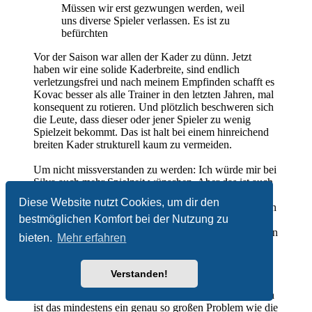
Müssen wir erst gezwungen werden, weil
uns diverse Spieler verlassen. Es ist zu
befürchten
Vor der Saison war allen der Kader zu dünn. Jetzt
haben wir eine solide Kaderbreite, sind endlich
verletzungsfrei und nach meinem Empfinden schafft es
Kovac besser als alle Trainer in den letzten Jahren, mal
konsequent zu rotieren. Und plötzlich beschweren sich
die Leute, dass dieser oder jener Spieler zu wenig
Spielzeit bekommt. Das ist halt bei einem hinreichend
breiten Kader strukturell kaum zu vermeiden.
Um nicht missverstanden zu werden: Ich würde mir bei
Silva auch mehr Spielzeit wünschen. Aber das ist auch
alles nicht so einfach, wenn gerade Guirassy
Diese Website nutzt Cookies, um dir den
schwächelt und man die Gratwanderung hinbekommen
bestmöglichen Komfort bei der Nutzung zu
muss, den wieder in Spur zu bekommen und
gleichzeitig Silva Anteile zu geben. Und mal abgesehen
bieten.
Mehr erfahren
davon, dass Silva - wie Du selbst sagst - wenig mit
Talentförderung zu tun hat: Der hat vorher nirgends
Bäume ausgerissen, kam hier verletzt an und die
Verstanden!
Hinrunde ist noch nicht einmal vorbei. Wenn ein
Spieler - WM hin oder her - die Geduld nicht hat, dann
ist das mindestens ein genau so großen Problem wie die