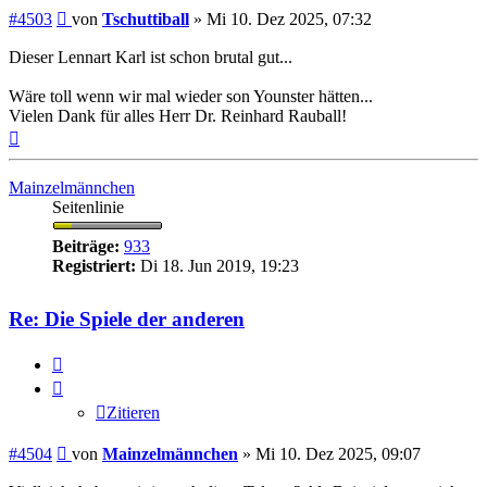
Beitrag
#4503
von
Tschuttiball
»
Mi 10. Dez 2025, 07:32
Dieser Lennart Karl ist schon brutal gut...
Wäre toll wenn wir mal wieder son Younster hätten...
Vielen Dank für alles Herr Dr. Reinhard Rauball!
Nach
oben
Mainzelmännchen
Seitenlinie
Beiträge:
933
Registriert:
Di 18. Jun 2019, 19:23
Re: Die Spiele der anderen
Zitieren
Zitieren
Beitrag
#4504
von
Mainzelmännchen
»
Mi 10. Dez 2025, 09:07