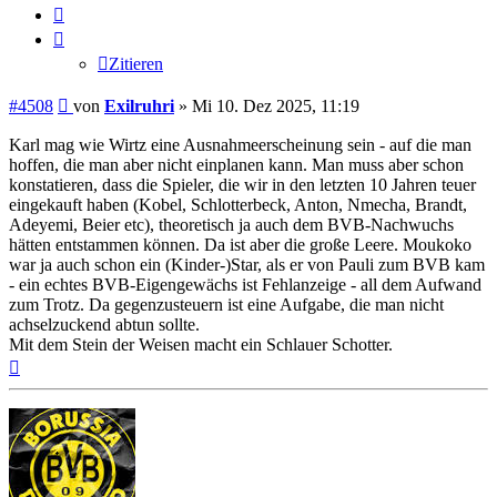
Zitieren
Zitieren
Beitrag
#4508
von
Exilruhri
»
Mi 10. Dez 2025, 11:19
Karl mag wie Wirtz eine Ausnahmeerscheinung sein - auf die man
hoffen, die man aber nicht einplanen kann. Man muss aber schon
konstatieren, dass die Spieler, die wir in den letzten 10 Jahren teuer
eingekauft haben (Kobel, Schlotterbeck, Anton, Nmecha, Brandt,
Adeyemi, Beier etc), theoretisch ja auch dem BVB-Nachwuchs
hätten entstammen können. Da ist aber die große Leere. Moukoko
war ja auch schon ein (Kinder-)Star, als er von Pauli zum BVB kam
- ein echtes BVB-Eigengewächs ist Fehlanzeige - all dem Aufwand
zum Trotz. Da gegenzusteuern ist eine Aufgabe, die man nicht
achselzuckend abtun sollte.
Mit dem Stein der Weisen macht ein Schlauer Schotter.
Nach
oben