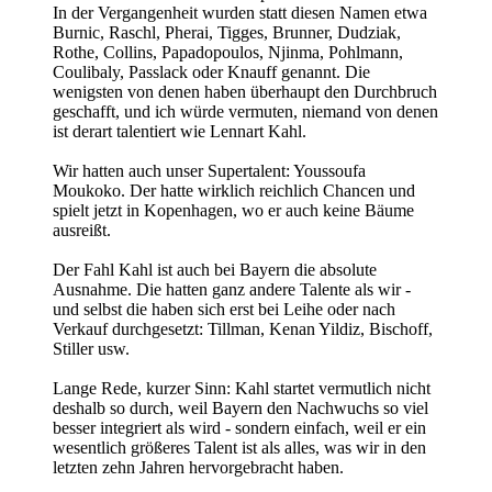
In der Vergangenheit wurden statt diesen Namen etwa
Burnic, Raschl, Pherai, Tigges, Brunner, Dudziak,
Rothe, Collins, Papadopoulos, Njinma, Pohlmann,
Coulibaly, Passlack oder Knauff genannt. Die
wenigsten von denen haben überhaupt den Durchbruch
geschafft, und ich würde vermuten, niemand von denen
ist derart talentiert wie Lennart Kahl.
Wir hatten auch unser Supertalent: Youssoufa
Moukoko. Der hatte wirklich reichlich Chancen und
spielt jetzt in Kopenhagen, wo er auch keine Bäume
ausreißt.
Der Fahl Kahl ist auch bei Bayern die absolute
Ausnahme. Die hatten ganz andere Talente als wir -
und selbst die haben sich erst bei Leihe oder nach
Verkauf durchgesetzt: Tillman, Kenan Yildiz, Bischoff,
Stiller usw.
Lange Rede, kurzer Sinn: Kahl startet vermutlich nicht
deshalb so durch, weil Bayern den Nachwuchs so viel
besser integriert als wird - sondern einfach, weil er ein
wesentlich größeres Talent ist als alles, was wir in den
letzten zehn Jahren hervorgebracht haben.