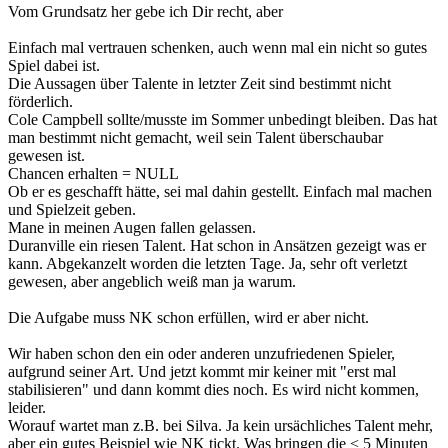
Vom Grundsatz her gebe ich Dir recht, aber
Einfach mal vertrauen schenken, auch wenn mal ein nicht so gutes
Spiel dabei ist.
Die Aussagen über Talente in letzter Zeit sind bestimmt nicht
förderlich.
Cole Campbell sollte/musste im Sommer unbedingt bleiben. Das hat
man bestimmt nicht gemacht, weil sein Talent überschaubar
gewesen ist.
Chancen erhalten = NULL
Ob er es geschafft hätte, sei mal dahin gestellt. Einfach mal machen
und Spielzeit geben.
Mane in meinen Augen fallen gelassen.
Duranville ein riesen Talent. Hat schon in Ansätzen gezeigt was er
kann. Abgekanzelt worden die letzten Tage. Ja, sehr oft verletzt
gewesen, aber angeblich weiß man ja warum.
Die Aufgabe muss NK schon erfüllen, wird er aber nicht.
Wir haben schon den ein oder anderen unzufriedenen Spieler,
aufgrund seiner Art. Und jetzt kommt mir keiner mit "erst mal
stabilisieren" und dann kommt dies noch. Es wird nicht kommen,
leider.
Worauf wartet man z.B. bei Silva. Ja kein ursächliches Talent mehr,
aber ein gutes Beispiel wie NK tickt. Was bringen die < 5 Minuten