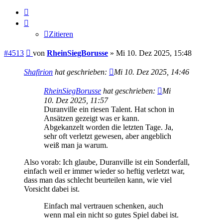
Zitieren
Zitieren
Beitrag
#4513
von
RheinSiegBorusse
»
Mi 10. Dez 2025, 15:48
Shafirion
hat geschrieben:
Mi 10. Dez 2025, 14:46
RheinSiegBorusse
hat geschrieben:
Mi
10. Dez 2025, 11:57
Duranville ein riesen Talent. Hat schon in
Ansätzen gezeigt was er kann.
Abgekanzelt worden die letzten Tage. Ja,
sehr oft verletzt gewesen, aber angeblich
weiß man ja warum.
Also vorab: Ich glaube, Duranville ist ein Sonderfall,
einfach weil er immer wieder so heftig verletzt war,
dass man das schlecht beurteilen kann, wie viel
Vorsicht dabei ist.
Einfach mal vertrauen schenken, auch
wenn mal ein nicht so gutes Spiel dabei ist.