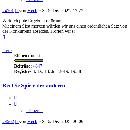
Beitrag
#4501
von
Herb
»
Sa 6. Dez 2025, 17:27
Wirklich gute Ergebnisse für uns.
Mit einem Sieg morgen würden wir uns einen ordentlichen Satz von
der Konkurrenz absetzen. Hoffen wir's!
Nach
oben
Herb
Elfmeterpunkt
Beiträge:
4847
Registriert:
Do 13. Jun 2019, 19:38
Re: Die Spiele der anderen
Zitieren
Zitieren
Beitrag
#4502
von
Herb
»
Sa 6. Dez 2025, 20:06