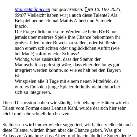
Mainzelmännchen
hat geschrieben:
Mi 10. Dez 2025,
09:07
Vielleicht haben wir ja auch diese Talente? Als
Beispiel nenne ich mal Mathis Albert und Samuele
Inacio.
Die Frage dürfte nur sein: Werden sie beim BVB nur
jemals über mehrere Spiele ihre Chance bekommen ihr
großes Talent unter Beweis zu stellen, oder ist für sie
nach einem schlechten oder unglücklichen Auftitt (wie
bei Mané) sofort wieder Schluss?
Wichtig wäre zusätzlich, dass der Stamm der
Mannschaft so gefestigt wäre, dass einer der Jungs gut
integriert werden könnte, so wie es halt bei den Bayern
ist.
Wir spielen alle 3 Tage mit einem neuen Mittelfeld, da
wird es für solch junge Spieler definitiv nicht einfacher
sich zu integrieren.
Diese Diskussion haben wir ständig. Ich behaupte: Hätten wir ein
Talent vom Format eines Lennart Kahl, würde der sich hier sehr
leicht und sehr schnell durchsetzen.
Stattdessen wird immer wieder suggeriert, wir hätten vielleicht auch
diese Talente, würden ihnen aber die Chance geben. Was gibt
Anlass zur Annahme, dass Albert und Inacio ähnliche Supertalente