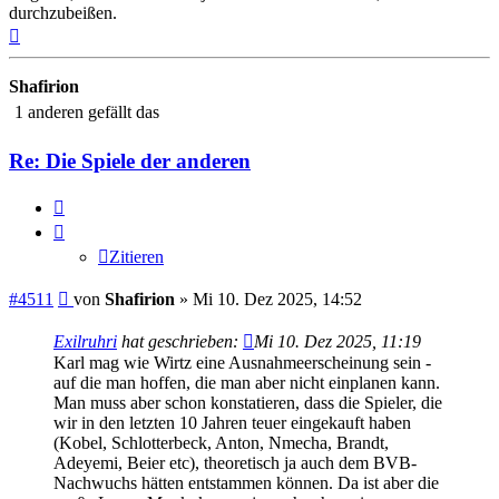
durchzubeißen.
Nach
oben
Shafirion
1 anderen gefällt das
Re: Die Spiele der anderen
Zitieren
Zitieren
Beitrag
#4511
von
Shafirion
»
Mi 10. Dez 2025, 14:52
Exilruhri
hat geschrieben:
Mi 10. Dez 2025, 11:19
Karl mag wie Wirtz eine Ausnahmeerscheinung sein -
auf die man hoffen, die man aber nicht einplanen kann.
Man muss aber schon konstatieren, dass die Spieler, die
wir in den letzten 10 Jahren teuer eingekauft haben
(Kobel, Schlotterbeck, Anton, Nmecha, Brandt,
Adeyemi, Beier etc), theoretisch ja auch dem BVB-
Nachwuchs hätten entstammen können. Da ist aber die