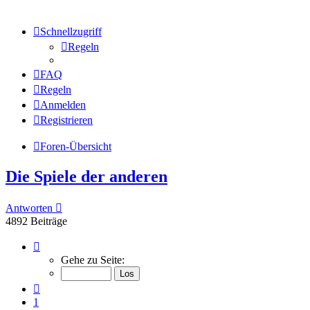
Schnellzugriff
Regeln
FAQ
Regeln
Anmelden
Registrieren
Foren-Übersicht
Die Spiele der anderen
Antworten
4892 Beiträge
Seite
226
Gehe zu Seite:
von
245
Vorherige
1