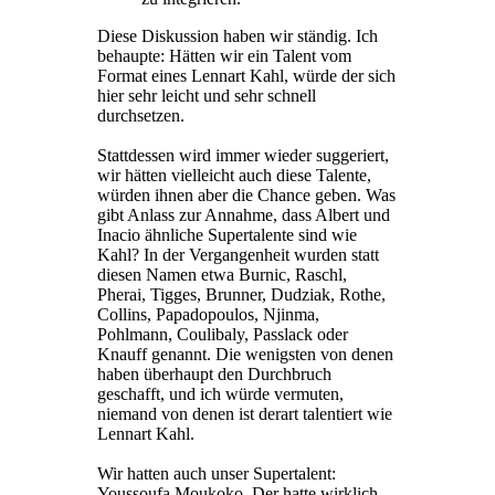
Diese Diskussion haben wir ständig. Ich
behaupte: Hätten wir ein Talent vom
Format eines Lennart Kahl, würde der sich
hier sehr leicht und sehr schnell
durchsetzen.
Stattdessen wird immer wieder suggeriert,
wir hätten vielleicht auch diese Talente,
würden ihnen aber die Chance geben. Was
gibt Anlass zur Annahme, dass Albert und
Inacio ähnliche Supertalente sind wie
Kahl? In der Vergangenheit wurden statt
diesen Namen etwa Burnic, Raschl,
Pherai, Tigges, Brunner, Dudziak, Rothe,
Collins, Papadopoulos, Njinma,
Pohlmann, Coulibaly, Passlack oder
Knauff genannt. Die wenigsten von denen
haben überhaupt den Durchbruch
geschafft, und ich würde vermuten,
niemand von denen ist derart talentiert wie
Lennart Kahl.
Wir hatten auch unser Supertalent:
Youssoufa Moukoko. Der hatte wirklich