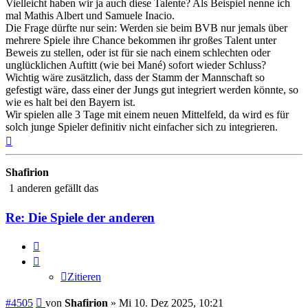
Vielleicht haben wir ja auch diese Talente? Als Beispiel nenne ich
mal Mathis Albert und Samuele Inacio.
Die Frage dürfte nur sein: Werden sie beim BVB nur jemals über
mehrere Spiele ihre Chance bekommen ihr großes Talent unter
Beweis zu stellen, oder ist für sie nach einem schlechten oder
unglücklichen Auftitt (wie bei Mané) sofort wieder Schluss?
Wichtig wäre zusätzlich, dass der Stamm der Mannschaft so
gefestigt wäre, dass einer der Jungs gut integriert werden könnte, so
wie es halt bei den Bayern ist.
Wir spielen alle 3 Tage mit einem neuen Mittelfeld, da wird es für
solch junge Spieler definitiv nicht einfacher sich zu integrieren.
Nach
oben
Shafirion
1 anderen gefällt das
Re: Die Spiele der anderen
Zitieren
Zitieren
Beitrag
#4505
von
Shafirion
»
Mi 10. Dez 2025, 10:21