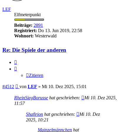
LEF
Elfmeterpunkt
Beiträge:
2891
Registriert:
Do 13. Jun 2019, 22:58
Wohnort:
Westerwald
Re: Die Spiele der anderen
Zitieren
Zitieren
Beitrag
#4512
von
LEF
»
Mi 10. Dez 2025, 15:01
RheinSiegBorusse
hat geschrieben:
Mi 10. Dez 2025,
11:57
Shafirion
hat geschrieben:
Mi 10. Dez
2025, 10:21
Mainzelmännchen
hat