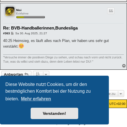
Nisi
Eckfahne
Re: BVB-Handballerinnen,Bundesliga
B
#363
Sa 30. Aug 2025, 21:27
e
i
40:25 Heimsieg, es läuft alles nach Plan, wir haben uns sehr gut
t
verstärkt.
r
a
g
"Versuche immer die positiven Dinge zu sehen, und schau nach vorn und nicht zurück.
Tue, was du willst und steh dazu, denn dein Leben lebst nur DU! "
Antworten
Seite
19
von
19
1
15
16
17
18
19
Vorherige
363 Beiträge
…
Diese Website nutzt Cookies, um dir den
bestmöglichen Komfort bei der Nutzung zu
Gehe zu
bieten.
Mehr erfahren
Foren-Übersicht
Alle Zeiten sind
UTC+02:00
Verstanden!
Powered by
phpBB
® Forum Software © phpBB Limited
Deutsche Übersetzung durch
phpBB.de
Datenschutz
|
Nutzungsbedingungen