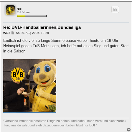
Nisi
Eckfahne
Re: BVB-Handballerinnen,Bundesliga
B
#362
Sa 30. Aug 2025, 18:28
e
i
Endlich ist die viel zu lange Sommerpause vorbei, heute um 19 Uhr
t
Heimspiel gegen TuS Metzingen, ich hoffe auf einen Sieg und guten Start
r
a
in die Saison.
g
"Versuche immer die positiven Dinge zu sehen, und schau nach vorn und nicht zurück.
Tue, was du willst und steh dazu, denn dein Leben lebst nur DU! "