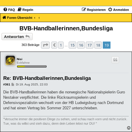
FAQ
Regeln
Registrieren
Anmelden
Foren-Übersicht
BVB-Handballerinnen,Bundesliga
Antworten
Seite
19
von
19
1
15
16
17
18
19
Vorherige
363 Beiträge
…
Nisi
Eckfahne
Re: BVB-Handballerinnen,Bundesliga
B
#361
Di 19. Aug 2025, 22:03
e
i
Die BVB-Handballerinnen haben die norwegische Nationalspielerin Guro
t
Nestaker verpflichtet. Die linke Rückraumspielerin und
r
a
Defensivspezialistin wechselt von der HB Ludwigsburg nach Dortmund
g
und hat einen Vertrag bis Sommer 2027 unterschrieben.
"Versuche immer die positiven Dinge zu sehen, und schau nach vorn und nicht zurück.
Tue, was du willst und steh dazu, denn dein Leben lebst nur DU! "