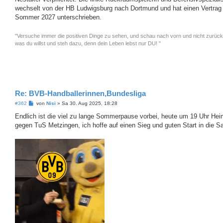
r
a
wechselt von der HB Ludwigsburg nach Dortmund und hat einen Vertrag 
g
Sommer 2027 unterschrieben.
"Versuche immer die positiven Dinge zu sehen, und schau nach vorn und nicht zurück
was du willst und steh dazu, denn dein Leben lebst nur DU! "
Re: BVB-Handballerinnen,Bundesliga
B
#362
von
Nisi
»
Sa 30. Aug 2025, 18:28
e
i
Endlich ist die viel zu lange Sommerpause vorbei, heute um 19 Uhr Hei
t
gegen TuS Metzingen, ich hoffe auf einen Sieg und guten Start in die S
r
a
g