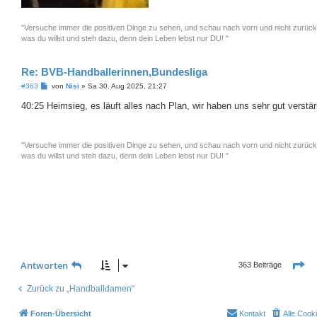
"Versuche immer die positiven Dinge zu sehen, und schau nach vorn und nicht zurück
was du willst und steh dazu, denn dein Leben lebst nur DU! "
Re: BVB-Handballerinnen,Bundesliga
B
#363
von
Nisi
»
Sa 30. Aug 2025, 21:27
e
i
40:25 Heimsieg, es läuft alles nach Plan, wir haben uns sehr gut verstär
t
r
a
g
"Versuche immer die positiven Dinge zu sehen, und schau nach vorn und nicht zurück
was du willst und steh dazu, denn dein Leben lebst nur DU! "
Se
Antworten
363 Beiträge
Zurück zu „Handballdamen“
Foren-Übersicht
Kontakt
Alle Cook