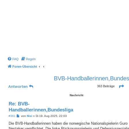
FAQ
Regeln
Foren-Übersicht
BVB-Handballerinnen,Bundes
Se
Antworten
363 Beiträge
Nachricht
Re: BVB-
Handballerinnen,Bundesliga
B
#361
von
Nisi
»
Di 19. Aug 2025, 22:03
e
i
Die BVB-Handballerinnen haben die norwegische Nationalspielerin Guro
t
Nestaker verpflichtet. Die linke Rückraumspielerin und Defensivspezialis