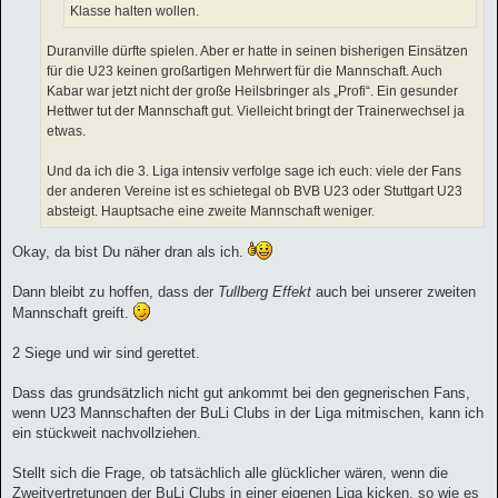
Klasse halten wollen.
Duranville dürfte spielen. Aber er hatte in seinen bisherigen Einsätzen
für die U23 keinen großartigen Mehrwert für die Mannschaft. Auch
Kabar war jetzt nicht der große Heilsbringer als „Profi“. Ein gesunder
Hettwer tut der Mannschaft gut. Vielleicht bringt der Trainerwechsel ja
etwas.
Und da ich die 3. Liga intensiv verfolge sage ich euch: viele der Fans
der anderen Vereine ist es schietegal ob BVB U23 oder Stuttgart U23
absteigt. Hauptsache eine zweite Mannschaft weniger.
Okay, da bist Du näher dran als ich.
Dann bleibt zu hoffen, dass der
Tullberg Effekt
auch bei unserer zweiten
Mannschaft greift.
2 Siege und wir sind gerettet.
Dass das grundsätzlich nicht gut ankommt bei den gegnerischen Fans,
wenn U23 Mannschaften der BuLi Clubs in der Liga mitmischen, kann ich
ein stückweit nachvollziehen.
Stellt sich die Frage, ob tatsächlich alle glücklicher wären, wenn die
Zweitvertretungen der BuLi Clubs in einer eigenen Liga kicken, so wie es