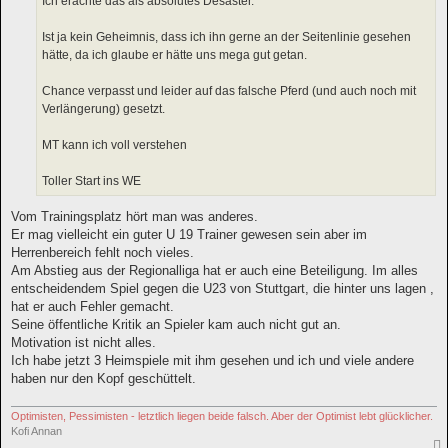
Ich erachte das als absolutes Desaster.
Ist ja kein Geheimnis, dass ich ihn gerne an der Seitenlinie gesehen
hätte, da ich glaube er hätte uns mega gut getan.
Chance verpasst und leider auf das falsche Pferd (und auch noch mit
Verlängerung) gesetzt.
MT kann ich voll verstehen
Toller Start ins WE
Vom Trainingsplatz hört man was anderes.
Er mag vielleicht ein guter U 19 Trainer gewesen sein aber im
Herrenbereich fehlt noch vieles.
Am Abstieg aus der Regionalliga hat er auch eine Beteiligung. Im alles
entscheidendem Spiel gegen die U23 von Stuttgart, die hinter uns lagen ,
hat er auch Fehler gemacht.
Seine öffentliche Kritik an Spieler kam auch nicht gut an.
Motivation ist nicht alles.
Ich habe jetzt 3 Heimspiele mit ihm gesehen und ich und viele andere
haben nur den Kopf geschüttelt.
Optimisten, Pessimisten - letztlich liegen beide falsch. Aber der Optimist lebt glücklicher.
Kofi Annan