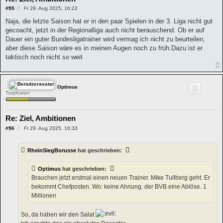
B
#95
Fr 29. Aug 2025, 16:22
e
i
Naja, die letzte Saison hat er in den paar Spielen in der 3. Liga nicht gut
t
gecoacht, jetzt in der Regionalliga auch nicht berauschend. Ob er auf
r
a
Dauer ein guter Bundesligatrainer wird vermag ich nicht zu beurteilen,
g
aber diese Saison wäre es in meinen Augen noch zu früh.Dazu ist er
taktisch noch nicht so weit
Optimus
Torpfosten
Re: Ziel, Ambitionen
B
#96
Fr 29. Aug 2025, 16:33
e
i
t
RheinSiegBorusse
hat geschrieben:
r
a
g
Optimus
hat geschrieben:
Brauchen jetzt erstmal einen neuen Trainer. Mike Tullberg geht. Er
bekommt Chefposten. Wo: keine Ahnung. der BVB eine Ablöse. 1
Millionen
So, da haben wir den Salat