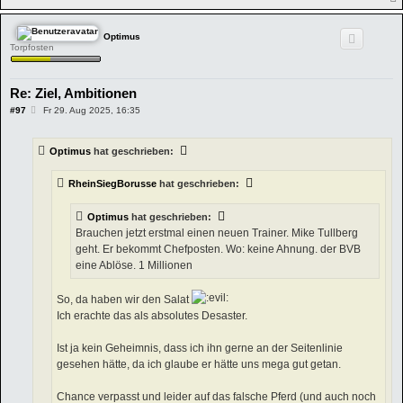
Optimus
Torpfosten
Re: Ziel, Ambitionen
B
#97
Fr 29. Aug 2025, 16:35
e
i
t
Optimus
hat geschrieben:
r
a
g
RheinSiegBorusse
hat geschrieben:
Optimus
hat geschrieben:
Brauchen jetzt erstmal einen neuen Trainer. Mike Tullberg
geht. Er bekommt Chefposten. Wo: keine Ahnung. der BVB
eine Ablöse. 1 Millionen
So, da haben wir den Salat
Ich erachte das als absolutes Desaster.
Ist ja kein Geheimnis, dass ich ihn gerne an der Seitenlinie
gesehen hätte, da ich glaube er hätte uns mega gut getan.
Chance verpasst und leider auf das falsche Pferd (und auch noch