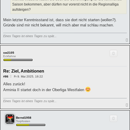
Saison bekommen, aber dürfen nur vorerst nicht in die Regionalliga
aufsteigen?
Mein letzter Kenntnisstand ist, dass sie dort nicht starten (wollen?).
Gründe sind mir nicht bekannt, will mich aber mal schlau machen.
Eines Tages ist eines Tages zu spät...
sw2105
Eckfahne
Re: Ziel, Ambitionen
B
#86
Fr 9. Mai 2025, 16:22
e
i
Alles zurück!
t
Arminia II startet doch in der Oberliga Westfalen
r
a
g
Eines Tages ist eines Tages zu spät...
Bernd1958
Torpfosten