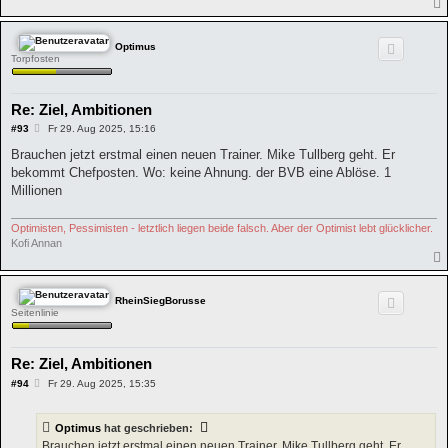
Optimus
Torpfosten
Re: Ziel, Ambitionen
B
#93
Fr 29. Aug 2025, 15:16
e
i
Brauchen jetzt erstmal einen neuen Trainer. Mike Tullberg geht. Er
t
bekommt Chefposten. Wo: keine Ahnung. der BVB eine Ablöse. 1
r
a
Millionen
g
Optimisten, Pessimisten - letztlich liegen beide falsch. Aber der Optimist lebt glücklicher.
Kofi Annan
RheinSiegBorusse
Seitenlinie
Re: Ziel, Ambitionen
B
#94
Fr 29. Aug 2025, 15:35
e
i
t
Optimus
hat geschrieben:
r
a
Brauchen jetzt erstmal einen neuen Trainer. Mike Tullberg geht. Er