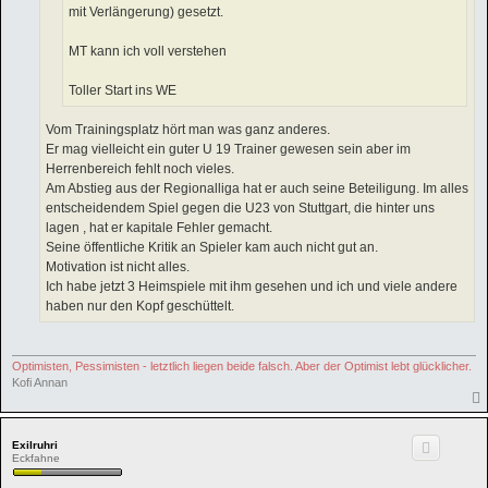
mit Verlängerung) gesetzt.
MT kann ich voll verstehen
Toller Start ins WE
Vom Trainingsplatz hört man was ganz anderes.
Er mag vielleicht ein guter U 19 Trainer gewesen sein aber im
Herrenbereich fehlt noch vieles.
Am Abstieg aus der Regionalliga hat er auch seine Beteiligung. Im alles
entscheidendem Spiel gegen die U23 von Stuttgart, die hinter uns
lagen , hat er kapitale Fehler gemacht.
Seine öffentliche Kritik an Spieler kam auch nicht gut an.
Motivation ist nicht alles.
Ich habe jetzt 3 Heimspiele mit ihm gesehen und ich und viele andere
haben nur den Kopf geschüttelt.
Optimisten, Pessimisten - letztlich liegen beide falsch. Aber der Optimist lebt glücklicher.
Kofi Annan
Exilruhri
Eckfahne