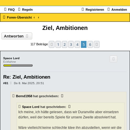
FAQ
Regeln
Registrieren
Anmelden
Foren-Übersicht
Ziel, Ambitionen
Antworten
1
2
3
4
5
6
Vorherige
Nächste
117 Beiträge
Space Lord
Eckfahne
Re: Ziel, Ambitionen
B
#81
Do 8. Mai 2025, 20:51
e
i
t
Bernd1958
hat geschrieben:
r
a
g
Space Lord
hat geschrieben:
Ich meine, ich hätte gelesen, dass wir Duranville aber einsetzen
dürfen, weil der bereits Spiele für unsere Zweite absolviert hat.
Wäre vielleicht keine schlechte Idee ihn abzustellen, wenn wir die