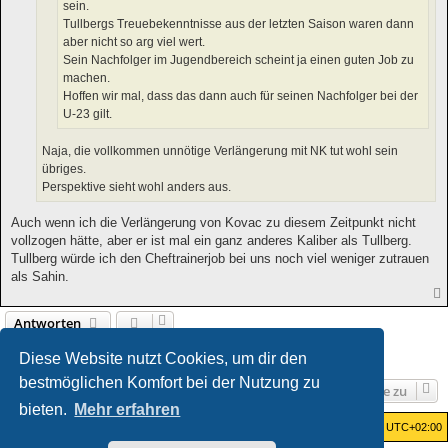
sein.
Tullbergs Treuebekenntnisse aus der letzten Saison waren dann
aber nicht so arg viel wert.
Sein Nachfolger im Jugendbereich scheint ja einen guten Job zu
machen.
Hoffen wir mal, dass das dann auch für seinen Nachfolger bei der
U-23 gilt.
Naja, die vollkommen unnötige Verlängerung mit NK tut wohl sein
übriges.
Perspektive sieht wohl anders aus.
Auch wenn ich die Verlängerung von Kovac zu diesem Zeitpunkt nicht
vollzogen hätte, aber er ist mal ein ganz anderes Kaliber als Tullberg.
Tullberg würde ich den Cheftrainerjob bei uns noch viel weniger zutrauen
als Sahin.
Antworten
1
2
3
4
5
6
Vorherige
Nächste
117 Beiträge
Diese Website nutzt Cookies, um dir den
bestmöglichen Komfort bei der Nutzung zu
Gehe zu
bieten.
Mehr erfahren
Foren-Übersicht
Alle Zeiten sind
UTC+02:00