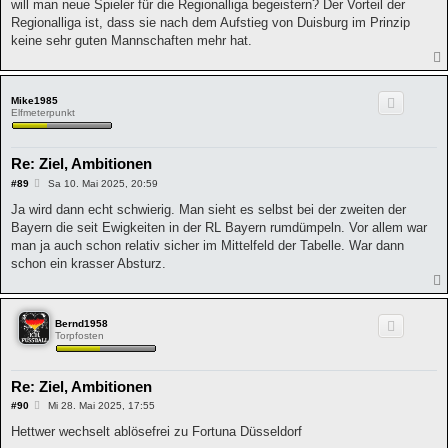
will man neue Spieler für die Regionalliga begeistern? Der Vorteil der
Regionalliga ist, dass sie nach dem Aufstieg von Duisburg im Prinzip
keine sehr guten Mannschaften mehr hat.
Mike1985
Elfmeterpunkt
Re: Ziel, Ambitionen
B
#89
Sa 10. Mai 2025, 20:59
e
i
Ja wird dann echt schwierig. Man sieht es selbst bei der zweiten der
t
Bayern die seit Ewigkeiten in der RL Bayern rumdümpeln. Vor allem war
r
a
man ja auch schon relativ sicher im Mittelfeld der Tabelle. War dann
g
schon ein krasser Absturz.
Bernd1958
Torpfosten
Re: Ziel, Ambitionen
B
#90
Mi 28. Mai 2025, 17:55
e
i
Hettwer wechselt ablösefrei zu Fortuna Düsseldorf
t