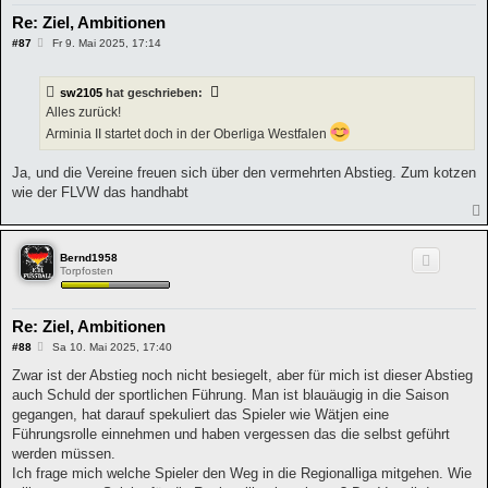
Re: Ziel, Ambitionen
B
#87
Fr 9. Mai 2025, 17:14
e
i
t
sw2105
hat geschrieben:
r
a
Alles zurück!
g
Arminia II startet doch in der Oberliga Westfalen
Ja, und die Vereine freuen sich über den vermehrten Abstieg. Zum kotzen
wie der FLVW das handhabt
Bernd1958
Torpfosten
Re: Ziel, Ambitionen
B
#88
Sa 10. Mai 2025, 17:40
e
i
Zwar ist der Abstieg noch nicht besiegelt, aber für mich ist dieser Abstieg
t
auch Schuld der sportlichen Führung. Man ist blauäugig in die Saison
r
a
gegangen, hat darauf spekuliert das Spieler wie Wätjen eine
g
Führungsrolle einnehmen und haben vergessen das die selbst geführt
werden müssen.
Ich frage mich welche Spieler den Weg in die Regionalliga mitgehen. Wie