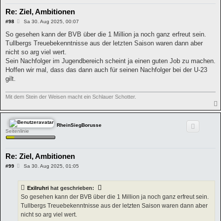
Re: Ziel, Ambitionen
B
#98
Sa 30. Aug 2025, 00:07
e
i
So gesehen kann der BVB über die 1 Million ja noch ganz erfreut sein.
t
Tullbergs Treuebekenntnisse aus der letzten Saison waren dann aber
r
a
nicht so arg viel wert.
g
Sein Nachfolger im Jugendbereich scheint ja einen guten Job zu machen.
Hoffen wir mal, dass das dann auch für seinen Nachfolger bei der U-23
gilt.
Mit dem Stein der Weisen macht ein Schlauer Schotter.
RheinSiegBorusse
Seitenlinie
Re: Ziel, Ambitionen
B
#99
Sa 30. Aug 2025, 01:05
e
i
t
Exilruhri
hat geschrieben:
r
a
So gesehen kann der BVB über die 1 Million ja noch ganz erfreut sein.
g
Tullbergs Treuebekenntnisse aus der letzten Saison waren dann aber
nicht so arg viel wert.