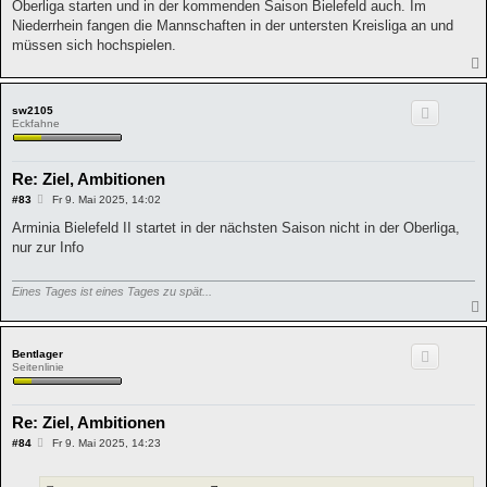
Oberliga starten und in der kommenden Saison Bielefeld auch. Im
Niederrhein fangen die Mannschaften in der untersten Kreisliga an und
müssen sich hochspielen.
sw2105
Eckfahne
Re: Ziel, Ambitionen
B
#83
Fr 9. Mai 2025, 14:02
e
i
Arminia Bielefeld II startet in der nächsten Saison nicht in der Oberliga,
t
nur zur Info
r
a
g
Eines Tages ist eines Tages zu spät...
Bentlager
Seitenlinie
Re: Ziel, Ambitionen
B
#84
Fr 9. Mai 2025, 14:23
e
i
t