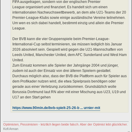
FIFA ausgetragen, sondern von der englischen Premier
League organisiert und finanziert. Es handelt sich um einen
internationalen Nachwuchswettbewerb, an dem alle U21-Teams der 20
Premier-League-Klubs sowie einige ausländische Vereine teilnehmen.
Um wen es sich dabei handelt, bestimmt einzig und allein die Premier
League.
Der BVB kann die vier Gruppenspiele beim Premier-League-
International-Cup selbst terminieren, sie müssen lediglich bis Januar
2026 absolviert sein. Gespielt wird gegen die U21-Mannschaften von
Leeds United, Manchester United, dem AFC Sunderland und West Ham
United.
Zum Einsatz kommen alle Spieler der Jahrgänge 2004 und jünger,
zudem ist auch der Einsatz von drei älteren Spielern gestattet.
Durchaus möglich also, dass der BVB die Plattform auch für Spieler aus
dem Profikader nutzen wird, die etwa Spielpraxis benötigen oder
gerade aus einer Verletzung zurückkommen. Grundsätzlich wolle
Borussia Dortmund laut RN aber mit einer Mischung aus U23, U19 und
U17 an den Start gehen
https://www.90min.de/bvb-spielt-25-26-b ... urnier-mit
Optimisten, Pessimisten - letztlich liegen beide falsch. Aber der Optimist lebt glücklicher.
Kofi Annan