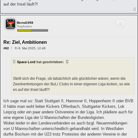
auf der Insel läuft?!
Bernd1958
Torpfosten
Re: Ziel, Ambitionen
B
#82
Fr 9. Mai 2025, 12:48
e
i
t
Space Lord
hat geschrieben:
r
a
g
Stellt sich die Frage, ob tatsächlich alle glücklicher wären, wenn die
Zweitvertretungen der BuLi Clubs in einer eigenen Liga kicken, so wie
es auf der Insel läuft?!
Ich sage mal so: Statt Stuttgart II, Hannover II, Hoppenheim II oder BVB
II hätte man wohl lieber Kickers Offenbach, Stuttgarter Kickers, Lok
Leipzig oder ein paar andere Ostvereine in der Liga. Ich plädiere auch für
eine eigene Liga der U Mannschaften der Bundesligisten.
Wobei leider in den Landesverbänden es auch bzgl. Neuanmeldungen
von U Mannschaften unterschiedlich gehandhabt wird. In Westfalen
durfte Bochum mit der U23 trotz Protestes der anderen Vereine in der