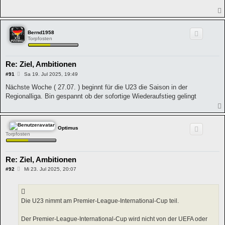
r
a
g
Bernd1958
Torpfosten
Re: Ziel, Ambitionen
B
#91
Sa 19. Jul 2025, 19:49
e
i
Nächste Woche ( 27.07. ) beginnt für die U23 die Saison in der
t
Regionalliga. Bin gespannt ob der sofortige Wiederaufstieg gelingt
r
a
g
Optimus
Torpfosten
Re: Ziel, Ambitionen
B
#92
Mi 23. Jul 2025, 20:07
e
i
t
r
a
Die U23 nimmt am Premier-League-International-Cup teil.
g
Der Premier-League-International-Cup wird nicht von der UEFA oder