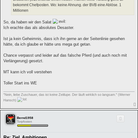
g
bekommt Chefposten. Wo: keine Ahnung. der BVB eine Ablöse. 1
Millionen
So, da haben wir den Salat
Ich erachte das als absolutes Desaster.
Ist ja kein Geheimnis, dass ich ihn gerne an der Seitenlinie gesehen
hätte, da ich glaube er hätte uns mega gut getan.
Chance verpasst und leider auf das falsche Pferd (und auch noch mit
Verlängerung) gesetzt.
MT kann ich voll verstehen
Toller Start ins WE
"Nein, liebe Zuschauer, das ist keine Zeitlupe. Der läuft wirklich so langsam." (Werner
Hansch)
Bernd1958
Torpfosten
Re: Ziel, Ambitionen