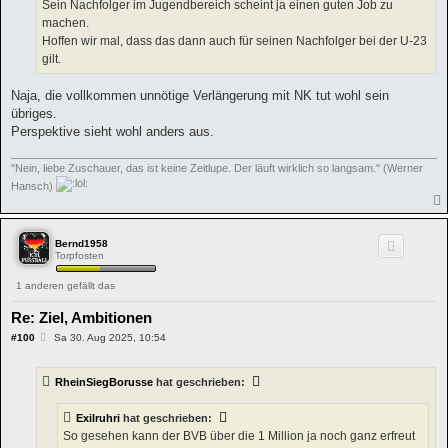
Sein Nachfolger im Jugendbereich scheint ja einen guten Job zu
machen.
Hoffen wir mal, dass das dann auch für seinen Nachfolger bei der U-23
gilt.
Naja, die vollkommen unnötige Verlängerung mit NK tut wohl sein
übriges.
Perspektive sieht wohl anders aus.
"Nein, liebe Zuschauer, das ist keine Zeitlupe. Der läuft wirklich so langsam." (Werner
Hansch)
Bernd1958
Torpfosten
1 anderen gefällt das
Re: Ziel, Ambitionen
B
#100
Sa 30. Aug 2025, 10:54
e
i
t
RheinSiegBorusse
hat geschrieben:
r
a
g
Exilruhri
hat geschrieben:
So gesehen kann der BVB über die 1 Million ja noch ganz erfreut