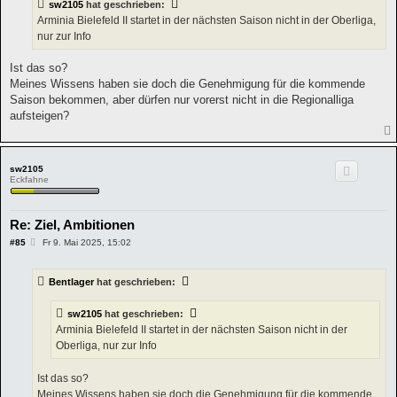
sw2105
hat geschrieben:
r
a
Arminia Bielefeld II startet in der nächsten Saison nicht in der Oberliga,
g
nur zur Info
Ist das so?
Meines Wissens haben sie doch die Genehmigung für die kommende
Saison bekommen, aber dürfen nur vorerst nicht in die Regionalliga
aufsteigen?
sw2105
Eckfahne
Re: Ziel, Ambitionen
B
#85
Fr 9. Mai 2025, 15:02
e
i
t
Bentlager
hat geschrieben:
r
a
g
sw2105
hat geschrieben:
Arminia Bielefeld II startet in der nächsten Saison nicht in der
Oberliga, nur zur Info
Ist das so?
Meines Wissens haben sie doch die Genehmigung für die kommende