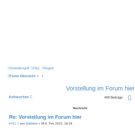
Schnellzugriff
FAQ
Regeln
Foren-Übersicht
Vorstellung im Forum hier
S
Antworten
469 Beiträge
Nachricht
Re: Vorstellung im Forum hier
B
#461
von
Zubitoni
»
Mi 8. Feb 2023, 18:28
e
i
t