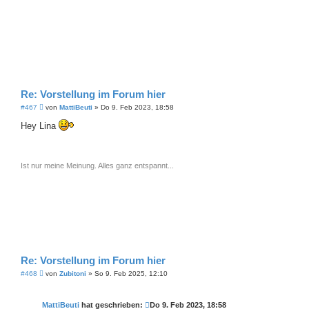
Re: Vorstellung im Forum hier
B
#467
von
MattiBeuti
»
Do 9. Feb 2023, 18:58
e
i
Hey Lina
t
r
a
g
Ist nur meine Meinung. Alles ganz entspannt...
Re: Vorstellung im Forum hier
B
#468
von
Zubitoni
»
So 9. Feb 2025, 12:10
e
i
t
MattiBeuti
hat geschrieben:
Do 9. Feb 2023, 18:58
r