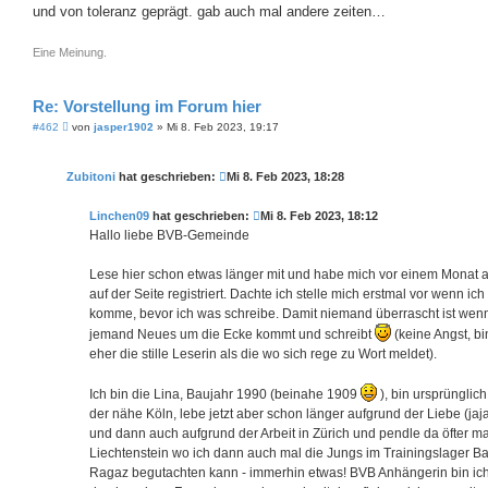
und von toleranz geprägt. gab auch mal andere zeiten…
Eine Meinung.
Re: Vorstellung im Forum hier
B
#462
von
jasper1902
»
Mi 8. Feb 2023, 19:17
e
i
t
Zubitoni
hat geschrieben:
Mi 8. Feb 2023, 18:28
r
a
g
Linchen09
hat geschrieben:
Mi 8. Feb 2023, 18:12
Hallo liebe BVB-Gemeinde
Lese hier schon etwas länger mit und habe mich vor einem Monat 
auf der Seite registriert. Dachte ich stelle mich erstmal vor wenn ic
komme, bevor ich was schreibe. Damit niemand überrascht ist wen
jemand Neues um die Ecke kommt und schreibt
(keine Angst, bi
eher die stille Leserin als die wo sich rege zu Wort meldet).
Ich bin die Lina, Baujahr 1990 (beinahe 1909
), bin ursprünglic
der nähe Köln, lebe jetzt aber schon länger aufgrund der Liebe (jaja
und dann auch aufgrund der Arbeit in Zürich und pendle da öfter ma
Liechtenstein wo ich dann auch mal die Jungs im Trainingslager B
Ragaz begutachten kann - immerhin etwas! BVB Anhängerin bin ic