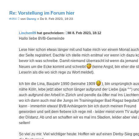
g
Re: Vorstellung im Forum hier
B
#464
von
Danny
»
Do 9. Feb 2023, 16:23
e
i
t
Linchen09
hat geschrieben:
Mi 8. Feb 2023, 18:12
r
a
Hallo liebe BVB-Gemeinde
g
Lese hier schon etwas länger mit und habe mich vor einem Monat auch
der Seite registriert. Dachte ich stelle mich erstmal vor wenn ich dazu 
bevor ich was schreibe. Damit niemand überrascht ist wenn da jemand
Neues um die Ecke kommt und schreibt
(keine Angst, bin eher die sti
Leserin als die wo sich rege zu Wort meldet).
Ich bin die Lina, Baujahr 1990 (beinahe 1909
), bin ursprünglich au
nähe Köln, lebe jetzt aber schon länger aufgrund der Liebe (jaja ^^) u
auch aufgrund der Arbeit in Zürich und pendle da öfter mal ins Liechten
wo ich dann auch mal die Jungs im Trainingslager Bad Ragaz begutac
kann - immerhin etwas! BVB Anhängerin bin ich durch meinen Freund
geworden und seit dem fiebere ich rege mit - leider meist vorm TV aufg
der Distanz. Ab und an schaffen wir es mal ins Stadion, leider aber viel 
selten!
So viel zu mir. Viel wichtiger heute: Hoffen wir auf einen Derby-Sieg ge