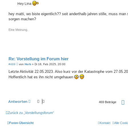
a
Hey Lina
g
hey matti, wo biste eigentlich?? seit anderthalb jahren stille, muss man 
sorgen machen?
Eine Meinung.
Re: Vorstellung im Forum hier
B
#469
von
Herb
»
Di 18. Feb 2025, 20:00
e
i
Letzte Aktivität 22.05.2023. Also kurz vor der Katastrophe vom 27.05.2
t
Hoffentlich hat es ihn nicht umgehauen
r
a
g
S
Antworten
469 Beiträge
Zurück zu „Vorstellungsforum“
Foren-Übersicht
Kontakt
Alle Cook