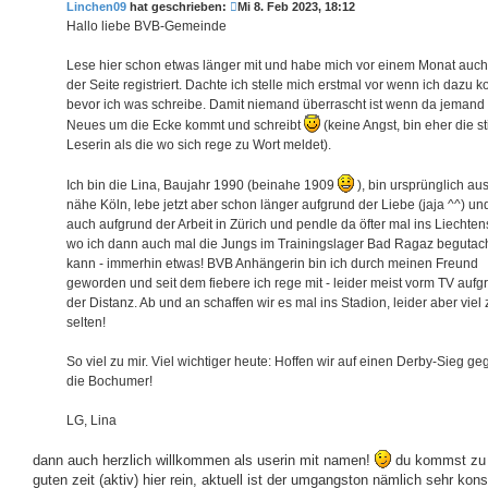
Linchen09
hat geschrieben:
Mi 8. Feb 2023, 18:12
r
a
Hallo liebe BVB-Gemeinde
g
Lese hier schon etwas länger mit und habe mich vor einem Monat auch
der Seite registriert. Dachte ich stelle mich erstmal vor wenn ich dazu 
bevor ich was schreibe. Damit niemand überrascht ist wenn da jemand
Neues um die Ecke kommt und schreibt
(keine Angst, bin eher die sti
Leserin als die wo sich rege zu Wort meldet).
Ich bin die Lina, Baujahr 1990 (beinahe 1909
), bin ursprünglich au
nähe Köln, lebe jetzt aber schon länger aufgrund der Liebe (jaja ^^) u
auch aufgrund der Arbeit in Zürich und pendle da öfter mal ins Liechten
wo ich dann auch mal die Jungs im Trainingslager Bad Ragaz begutac
kann - immerhin etwas! BVB Anhängerin bin ich durch meinen Freund
geworden und seit dem fiebere ich rege mit - leider meist vorm TV aufg
der Distanz. Ab und an schaffen wir es mal ins Stadion, leider aber viel 
selten!
So viel zu mir. Viel wichtiger heute: Hoffen wir auf einen Derby-Sieg ge
die Bochumer!
LG, Lina
dann auch herzlich willkommen als userin mit namen!
du kommst zu 
guten zeit (aktiv) hier rein, aktuell ist der umgangston nämlich sehr kons