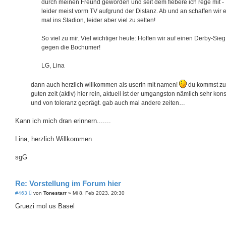
durch meinen Freund geworden und seit dem fiebere ich rege mit -
leider meist vorm TV aufgrund der Distanz. Ab und an schaffen wir 
mal ins Stadion, leider aber viel zu selten!
So viel zu mir. Viel wichtiger heute: Hoffen wir auf einen Derby-Sieg
gegen die Bochumer!
LG, Lina
dann auch herzlich willkommen als userin mit namen!
du kommst zu
guten zeit (aktiv) hier rein, aktuell ist der umgangston nämlich sehr kons
und von toleranz geprägt. gab auch mal andere zeiten…
Kann ich mich dran erinnern.......
Lina, herzlich Willkommen
sgG
Re: Vorstellung im Forum hier
B
#463
von
Tonestarr
»
Mi 8. Feb 2023, 20:30
e
i
Gruezi mol us Basel
t
r
a