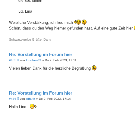
die Bochumer!
LG, Lina
Weibliche Verstärkung, ich freu mich
Schön, dass du den Weg hierher gefunden hast. Auf eine gute Zeit hier
Schwarz-gelbe Grüße, Dany
Re: Vorstellung im Forum hier
B
#465
von
Linchen09
»
Do 9. Feb 2023, 17:11
e
i
Vielen lieben Dank für die herzliche Begrüßung
t
r
a
g
Re: Vorstellung im Forum hier
B
#466
von
Alfalfa
»
Do 9. Feb 2023, 17:14
e
i
Hallo Lina !
t
r
a
g