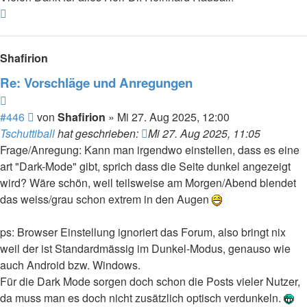
Nach
oben
Shafirion
Re: Vorschläge und Anregungen
Zitieren
Beitrag
#446
von
Shafirion
»
Mi 27. Aug 2025, 12:00
Tschuttiball
hat geschrieben:
Mi 27. Aug 2025, 11:05
Frage/Anregung: Kann man irgendwo einstellen, dass es eine
art "Dark-Mode" gibt, sprich dass die Seite dunkel angezeigt
wird? Wäre schön, weil teilsweise am Morgen/Abend blendet
das weiss/grau schon extrem in den Augen
ps: Browser Einstellung ignoriert das Forum, also bringt nix
weil der ist Standardmässig im Dunkel-Modus, genauso wie
auch Android bzw. Windows.
Für die Dark Mode sorgen doch schon die Posts vieler Nutzer,
da muss man es doch nicht zusätzlich optisch verdunkeln.