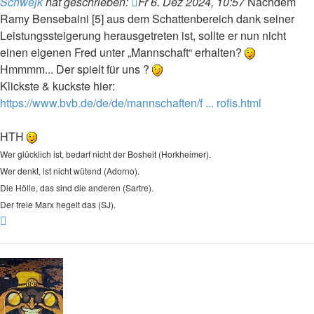
Schwejk
hat geschrieben:
Fr 6. Dez 2024, 10:57
Nachdem
Ramy Bensebaini [5] aus dem Schattenbereich dank seiner
Leistungssteigerung herausgetreten ist, sollte er nun nicht
einen eigenen Fred unter „Mannschaft“ erhalten?
Hmmmm... Der spielt für uns ?
Klickste & kuckste hier:
https://www.bvb.de/de/de/mannschaften/f ... rofis.html
HTH
Wer glücklich ist, bedarf nicht der Bosheit (Horkheimer).
Wer denkt, ist nicht wütend (Adorno).
Die Hölle, das sind die anderen (Sartre).
Der freie Marx hegelt das (SJ).
Nach
oben