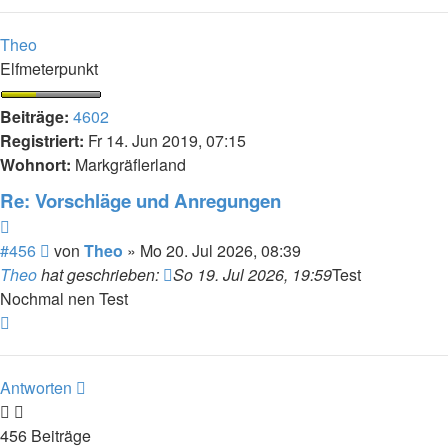
oben
Theo
Elfmeterpunkt
Beiträge:
4602
Registriert:
Fr 14. Jun 2019, 07:15
Wohnort:
Markgräflerland
Re: Vorschläge und Anregungen
Zitieren
Beitrag
#456
von
Theo
»
Mo 20. Jul 2026, 08:39
Theo
hat geschrieben:
So 19. Jul 2026, 19:59
Test
Nochmal nen Test
Nach
oben
Antworten
456 Beiträge