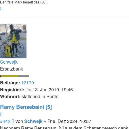
Der freie Marx hegelt das (SJ).
Nach
oben
Schwejk
Ersatzbank
Beiträge:
12170
Registriert:
Do 13. Jun 2019, 19:46
Wohnort:
stationed in Berlin
Ramy Bensebaini [5]
Zitieren
Beitrag
#442
von
Schwejk
»
Fr 6. Dez 2024, 10:57
Nachdem Ramy Bensebaini [5] aus dem Schattenbereich dank