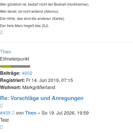
Wer glücklich ist, bedarf nicht der Bosheit (Horkheimer).
Wer denkt, ist nicht wütend (Adorno).
Die Hölle, das sind die anderen (Sartre).
Der freie Marx hegelt das (SJ).
Nach
oben
Theo
Elfmeterpunkt
Beiträge:
4602
Registriert:
Fr 14. Jun 2019, 07:15
Wohnort:
Markgräflerland
Re: Vorschläge und Anregungen
Zitieren
Beitrag
#455
von
Theo
»
So 19. Jul 2026, 19:59
Test
Nach