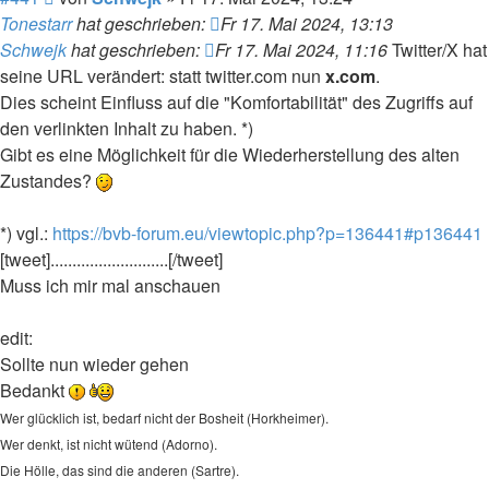
Tonestarr
hat geschrieben:
Fr 17. Mai 2024, 13:13
Schwejk
hat geschrieben:
Fr 17. Mai 2024, 11:16
Twitter/X hat
seine URL verändert: statt twitter.com nun
x.com
.
Dies scheint Einfluss auf die "Komfortabilität" des Zugriffs auf
den verlinkten Inhalt zu haben. *)
Gibt es eine Möglichkeit für die Wiederherstellung des alten
Zustandes?
*) vgl.:
https://bvb-forum.eu/viewtopic.php?p=136441#p136441
[tweet]...........................[/tweet]
Muss ich mir mal anschauen
edit:
Sollte nun wieder gehen
Bedankt
Wer glücklich ist, bedarf nicht der Bosheit (Horkheimer).
Wer denkt, ist nicht wütend (Adorno).
Die Hölle, das sind die anderen (Sartre).