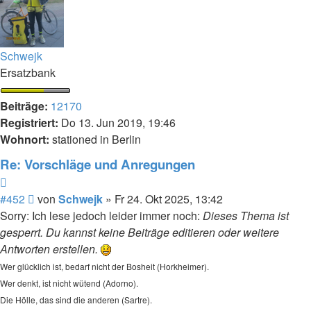
Schwejk
Ersatzbank
Beiträge:
12170
Registriert:
Do 13. Jun 2019, 19:46
Wohnort:
stationed in Berlin
Re: Vorschläge und Anregungen
Zitieren
Beitrag
#452
von
Schwejk
»
Fr 24. Okt 2025, 13:42
Sorry: Ich lese jedoch leider immer noch:
Dieses Thema ist
gesperrt. Du kannst keine Beiträge editieren oder weitere
Antworten erstellen.
Wer glücklich ist, bedarf nicht der Bosheit (Horkheimer).
Wer denkt, ist nicht wütend (Adorno).
Die Hölle, das sind die anderen (Sartre).