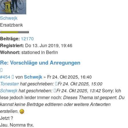
Schwejk
Ersatzbank
Beiträge:
12170
Registriert:
Do 13. Jun 2019, 19:46
Wohnort:
stationed in Berlin
Re: Vorschläge und Anregungen
Zitieren
Beitrag
#454
von
Schwejk
»
Fr 24. Okt 2025, 16:40
Tonestarr
hat geschrieben:
Fr 24. Okt 2025, 15:00
Schwejk
hat geschrieben:
Fr 24. Okt 2025, 13:42
Sorry: Ich
lese jedoch leider immer noch:
Dieses Thema ist gesperrt. Du
kannst keine Beiträge editieren oder weitere Antworten
erstellen.
Jetzt ?
Jau. Nomma thx.