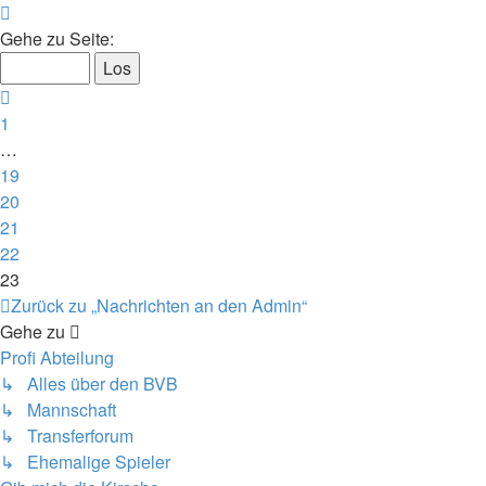
Seite
23
Gehe zu Seite:
von
23
Vorherige
1
…
19
20
21
22
23
Zurück zu „Nachrichten an den Admin“
Gehe zu
Profi Abteilung
↳ Alles über den BVB
↳ Mannschaft
↳ Transferforum
↳ Ehemalige Spieler