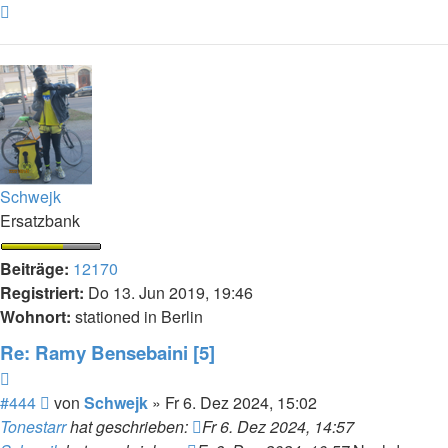
Nach
oben
Schwejk
Ersatzbank
Beiträge:
12170
Registriert:
Do 13. Jun 2019, 19:46
Wohnort:
stationed in Berlin
Re: Ramy Bensebaini [5]
Zitieren
Beitrag
#444
von
Schwejk
»
Fr 6. Dez 2024, 15:02
Tonestarr
hat geschrieben:
Fr 6. Dez 2024, 14:57