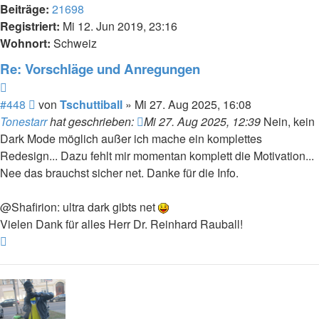
Beiträge:
21698
Registriert:
Mi 12. Jun 2019, 23:16
Wohnort:
Schweiz
Re: Vorschläge und Anregungen
Zitieren
Beitrag
#448
von
Tschuttiball
»
Mi 27. Aug 2025, 16:08
Tonestarr
hat geschrieben:
Mi 27. Aug 2025, 12:39
Nein, kein
Dark Mode möglich außer ich mache ein komplettes
Redesign... Dazu fehlt mir momentan komplett die Motivation...
Nee das brauchst sicher net. Danke für die Info.
@Shafirion: ultra dark gibts net
Vielen Dank für alles Herr Dr. Reinhard Rauball!
Nach
oben