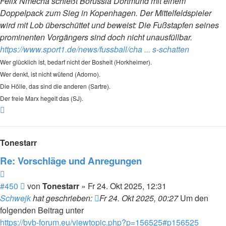
Felix Nmecha schießt Borussia Dortmund mit einem
Doppelpack zum Sieg in Kopenhagen. Der Mittelfeldspieler
wird mit Lob überschüttet und beweist: Die Fußstapfen seines
prominenten Vorgängers sind doch nicht unausfüllbar.
https://www.sport1.de/news/fussball/cha ... s-schatten
Wer glücklich ist, bedarf nicht der Bosheit (Horkheimer).
Wer denkt, ist nicht wütend (Adorno).
Die Hölle, das sind die anderen (Sartre).
Der freie Marx hegelt das (SJ).
Nach
oben
Tonestarr
Re: Vorschläge und Anregungen
Zitieren
Beitrag
#450
von
Tonestarr
»
Fr 24. Okt 2025, 12:31
Schwejk
hat geschrieben:
Fr 24. Okt 2025, 00:27
Um den
folgenden Beitrag unter
https://bvb-forum.eu/viewtopic.php?p=156525#p156525