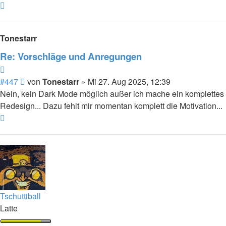
Nach
oben
Tonestarr
Re: Vorschläge und Anregungen
Zitieren
Beitrag
#447
von
Tonestarr
»
Mi 27. Aug 2025, 12:39
Nein, kein Dark Mode möglich außer ich mache ein komplettes
Redesign... Dazu fehlt mir momentan komplett die Motivation...
Nach
oben
Tschuttiball
Latte