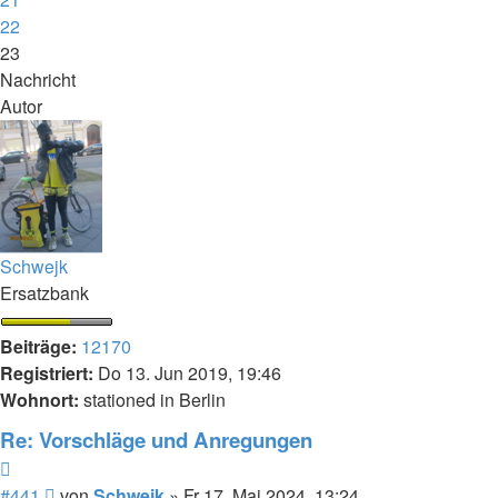
22
23
Nachricht
Autor
Schwejk
Ersatzbank
Beiträge:
12170
Registriert:
Do 13. Jun 2019, 19:46
Wohnort:
stationed in Berlin
Re: Vorschläge und Anregungen
Zitieren
Beitrag
#441
von
Schwejk
»
Fr 17. Mai 2024, 13:24