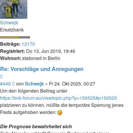
Schwejk
Ersatzbank
Beiträge:
12170
Registriert:
Do 13. Jun 2019, 19:46
Wohnort:
stationed in Berlin
Re: Vorschläge und Anregungen
Zitieren
Beitrag
#449
von
Schwejk
»
Fr 24. Okt 2025, 00:27
Um den folgenden Beitrag unter
https://bvb-forum.eu/viewtopic.php?p=156525#p156525
platzieren zu können, müßte die temporäre Sperrung jenes
Freds aufgehoben werden:
Die Prognose bewahrheitet sich