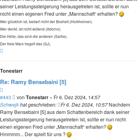
seiner Leistungssteigerung herausgetreten ist, sollte er nun
nicht einen eigenen Fred unter „Mannschaft“ erhalten?
Wer glücklich ist, bedarf nicht der Bosheit (Horkheimer).
Wer denkt, ist nicht wütend (Adorno).
Die Hölle, das sind die anderen (Sartre).
Der freie Marx hegelt das (SJ).
Nach
oben
Tonestarr
Re: Ramy Bensebaini [5]
Zitieren
Beitrag
#443
von
Tonestarr
»
Fr 6. Dez 2024, 14:57
Schwejk
hat geschrieben:
Fr 6. Dez 2024, 10:57
Nachdem
Ramy Bensebaini [5] aus dem Schattenbereich dank seiner
Leistungssteigerung herausgetreten ist, sollte er nun nicht
einen eigenen Fred unter „Mannschaft“ erhalten?
Hmmmm... Der spielt für uns ?