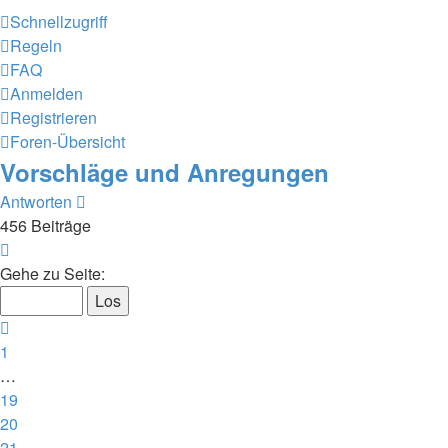
Schnellzugriff
Regeln
FAQ
Anmelden
Registrieren
Foren-Übersicht
Vorschläge und Anregungen
Antworten
456 Beiträge
Seite
23
Gehe zu Seite:
von
23
Vorherige
1
…
19
20
21