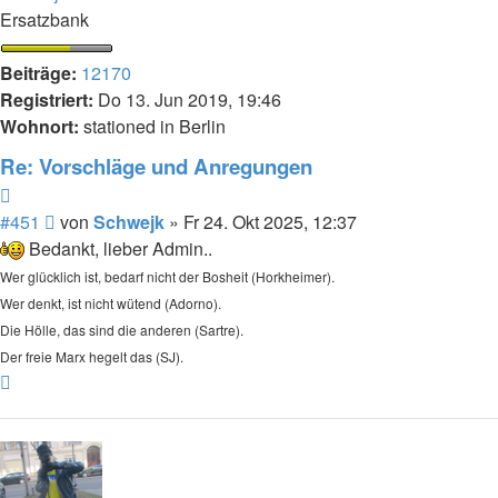
Ersatzbank
Beiträge:
12170
Registriert:
Do 13. Jun 2019, 19:46
Wohnort:
stationed in Berlin
Re: Vorschläge und Anregungen
Zitieren
Beitrag
#451
von
Schwejk
»
Fr 24. Okt 2025, 12:37
Bedankt, lieber Admin..
Wer glücklich ist, bedarf nicht der Bosheit (Horkheimer).
Wer denkt, ist nicht wütend (Adorno).
Die Hölle, das sind die anderen (Sartre).
Der freie Marx hegelt das (SJ).
Nach
oben