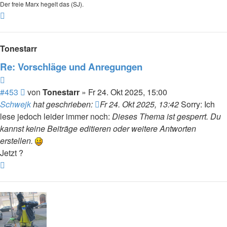
Der freie Marx hegelt das (SJ).
Nach
oben
Tonestarr
Re: Vorschläge und Anregungen
Zitieren
Beitrag
#453
von
Tonestarr
»
Fr 24. Okt 2025, 15:00
Schwejk
hat geschrieben:
Fr 24. Okt 2025, 13:42
Sorry: Ich
lese jedoch leider immer noch:
Dieses Thema ist gesperrt. Du
kannst keine Beiträge editieren oder weitere Antworten
erstellen.
Jetzt ?
Nach
oben