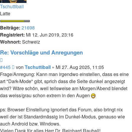
Tschuttiball
Latte
Beiträge:
21698
Registriert:
Mi 12. Jun 2019, 23:16
Wohnort:
Schweiz
Re: Vorschläge und Anregungen
Zitieren
Beitrag
#445
von
Tschuttiball
»
Mi 27. Aug 2025, 11:05
Frage/Anregung: Kann man irgendwo einstellen, dass es eine
art "Dark-Mode" gibt, sprich dass die Seite dunkel angezeigt
wird? Wäre schön, weil teilsweise am Morgen/Abend blendet
das weiss/grau schon extrem in den Augen
ps: Browser Einstellung ignoriert das Forum, also bringt nix
weil der ist Standardmässig im Dunkel-Modus, genauso wie
auch Android bzw. Windows.
Vielen Dank für alles Herr Dr. Reinhard Rauball!