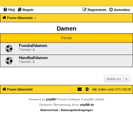
FAQ
Regeln
Registrieren
Anmelden
Foren-Übersicht
Damen
Forum
Fussballdamen
Themen:
2
Handballdamen
Themen:
1
Gehe zu
Foren-Übersicht
Alle Zeiten sind
UTC+02:00
Powered by
phpBB
® Forum Software © phpBB Limited
Deutsche Übersetzung durch
phpBB.de
Datenschutz
|
Nutzungsbedingungen