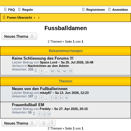
FAQ
Regeln
Registrieren
Anmelden
Foren-Übersicht
Fussballdamen
Neues Thema
2 Themen • Seite
1
von
1
Bekanntmachungen
Keine Schliessung des Forums !!!
Letzter Beitrag von
Space Lord
«
Sa 25. Jul 2026, 16:48
Verfasst in
Nachrichten an den Admin
Antworten:
332
1
14
15
16
17
…
Themen
Neues von den Fußballerinnen
Letzter Beitrag von
mkay87
«
Sa 13. Jun 2026, 12:23
Antworten:
197
1
7
8
9
10
…
Frauenfußball EM
Letzter Beitrag von
Freddy
«
So 27. Apr 2025, 20:15
Antworten:
55
1
2
3
Neues Thema
2 Themen • Seite
1
von
1