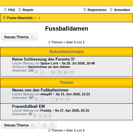
FAQ
Regeln
Registrieren
Anmelden
Foren-Übersicht
Fussballdamen
Neues Thema
2 Themen • Seite
1
von
1
Bekanntmachungen
Keine Schliessung des Forums !!!
Letzter Beitrag von
Space Lord
«
Sa 25. Jul 2026, 16:48
Verfasst in
Nachrichten an den Admin
Antworten:
332
1
14
15
16
17
…
Themen
Neues von den Fußballerinnen
Letzter Beitrag von
mkay87
«
Sa 13. Jun 2026, 12:23
Antworten:
197
1
7
8
9
10
…
Frauenfußball EM
Letzter Beitrag von
Freddy
«
So 27. Apr 2025, 20:15
Antworten:
55
1
2
3
Neues Thema
2 Themen • Seite
1
von
1