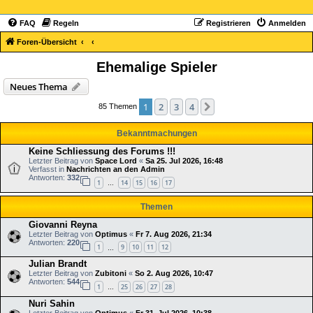
FAQ
Regeln
Registrieren
Anmelden
Foren-Übersicht
Ehemalige Spieler
Neues Thema
1
2
3
4
Nächste
85 Themen
Bekanntmachungen
Keine Schliessung des Forums !!!
Letzter Beitrag von
Space Lord
«
Sa 25. Jul 2026, 16:48
Verfasst in
Nachrichten an den Admin
Antworten:
332
1
14
15
16
17
…
Themen
Giovanni Reyna
Letzter Beitrag von
Optimus
«
Fr 7. Aug 2026, 21:34
Antworten:
220
1
9
10
11
12
…
Julian Brandt
Letzter Beitrag von
Zubitoni
«
So 2. Aug 2026, 10:47
Antworten:
544
1
25
26
27
28
…
Nuri Sahin
Letzter Beitrag von
Optimus
«
Fr 31. Jul 2026, 10:38