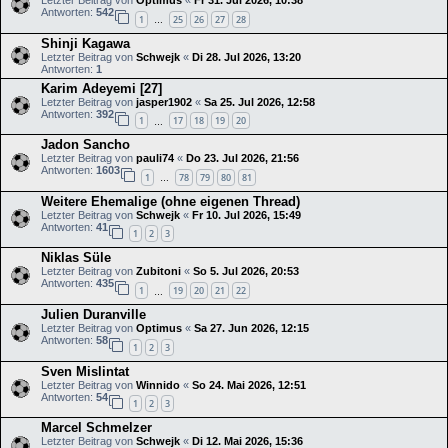
Antworten:
542
1
25
26
27
28
…
Shinji Kagawa
Letzter Beitrag von
Schwejk
«
Di 28. Jul 2026, 13:20
Antworten:
1
Karim Adeyemi [27]
Letzter Beitrag von
jasper1902
«
Sa 25. Jul 2026, 12:58
Antworten:
392
1
17
18
19
20
…
Jadon Sancho
Letzter Beitrag von
pauli74
«
Do 23. Jul 2026, 21:56
Antworten:
1603
1
78
79
80
81
…
Weitere Ehemalige (ohne eigenen Thread)
Letzter Beitrag von
Schwejk
«
Fr 10. Jul 2026, 15:49
Antworten:
41
1
2
3
Niklas Süle
Letzter Beitrag von
Zubitoni
«
So 5. Jul 2026, 20:53
Antworten:
435
1
19
20
21
22
…
Julien Duranville
Letzter Beitrag von
Optimus
«
Sa 27. Jun 2026, 12:15
Antworten:
58
1
2
3
Sven Mislintat
Letzter Beitrag von
Winnido
«
So 24. Mai 2026, 12:51
Antworten:
54
1
2
3
Marcel Schmelzer
Letzter Beitrag von
Schwejk
«
Di 12. Mai 2026, 15:36