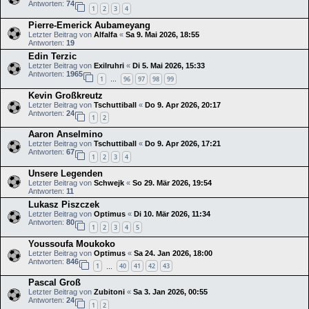
Antworten:
74
1
2
3
4
Pierre-Emerick Aubameyang
Letzter Beitrag von
Alfalfa
«
Sa 9. Mai 2026, 18:55
Antworten:
19
Edin Terzic
Letzter Beitrag von
Exilruhri
«
Di 5. Mai 2026, 15:33
Antworten:
1965
1
96
97
98
99
…
Kevin Großkreutz
Letzter Beitrag von
Tschuttiball
«
Do 9. Apr 2026, 20:17
Antworten:
24
1
2
Aaron Anselmino
Letzter Beitrag von
Tschuttiball
«
Do 9. Apr 2026, 17:21
Antworten:
67
1
2
3
4
Unsere Legenden
Letzter Beitrag von
Schwejk
«
So 29. Mär 2026, 19:54
Antworten:
11
Lukasz Piszczek
Letzter Beitrag von
Optimus
«
Di 10. Mär 2026, 11:34
Antworten:
80
1
2
3
4
5
Youssoufa Moukoko
Letzter Beitrag von
Optimus
«
Sa 24. Jan 2026, 18:00
Antworten:
846
1
40
41
42
43
…
Pascal Groß
Letzter Beitrag von
Zubitoni
«
Sa 3. Jan 2026, 00:55
Antworten:
24
1
2