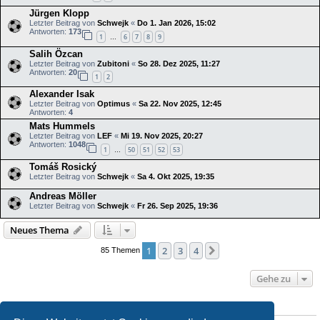
Jürgen Klopp
Letzter Beitrag von
Schwejk
«
Do 1. Jan 2026, 15:02
Antworten:
173
1
6
7
8
9
…
Salih Özcan
Letzter Beitrag von
Zubitoni
«
So 28. Dez 2025, 11:27
Antworten:
20
1
2
Alexander Isak
Letzter Beitrag von
Optimus
«
Sa 22. Nov 2025, 12:45
Antworten:
4
Mats Hummels
Letzter Beitrag von
LEF
«
Mi 19. Nov 2025, 20:27
Antworten:
1048
1
50
51
52
53
…
Tomáš Rosický
Letzter Beitrag von
Schwejk
«
Sa 4. Okt 2025, 19:35
Andreas Möller
Letzter Beitrag von
Schwejk
«
Fr 26. Sep 2025, 19:36
Neues Thema
1
2
3
4
Nächste
85 Themen
Gehe zu
BERECHTIGUNGEN IN DIESEM FORUM