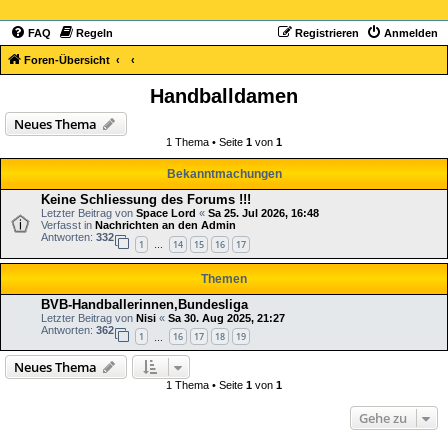
FAQ
Regeln
Registrieren
Anmelden
Foren-Übersicht
Handballdamen
Neues Thema
1 Thema • Seite
1
von
1
Bekanntmachungen
Keine Schliessung des Forums !!!
Letzter Beitrag von
Space Lord
«
Sa 25. Jul 2026, 16:48
Verfasst in
Nachrichten an den Admin
Antworten:
332
1
14
15
16
17
…
Themen
BVB-Handballerinnen,Bundesliga
Letzter Beitrag von
Nisi
«
Sa 30. Aug 2025, 21:27
Antworten:
362
1
16
17
18
19
…
Neues Thema
1 Thema • Seite
1
von
1
Gehe zu