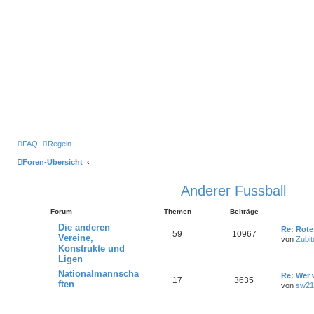
FAQ
Regeln
Foren-Übersicht
Anderer Fussball
Forum
Themen
Beiträge
Die anderen
Re: Rote
59
10967
Vereine,
von
Zubit
Konstrukte und
Ligen
Nationalmannscha
Re: Wer 
17
3635
ften
von
sw21