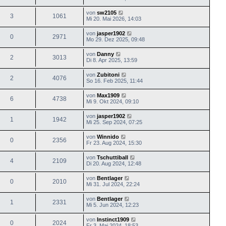
von
sw2105
3
1061
Mi 20. Mai 2026, 14:03
von
jasper1902
0
2971
Mo 29. Dez 2025, 09:48
von
Danny
2
3013
Di 8. Apr 2025, 13:59
von
Zubitoni
2
4076
So 16. Feb 2025, 11:44
von
Max1909
6
4738
Mi 9. Okt 2024, 09:10
von
jasper1902
1
1942
Mi 25. Sep 2024, 07:25
von
Winnido
0
2356
Fr 23. Aug 2024, 15:30
von
Tschuttiball
4
2109
Di 20. Aug 2024, 12:48
von
Bentlager
0
2010
Mi 31. Jul 2024, 22:24
von
Bentlager
1
2331
Mi 5. Jun 2024, 12:23
von
Instinct1909
0
2024
Fr 3. Mai 2024, 18:53