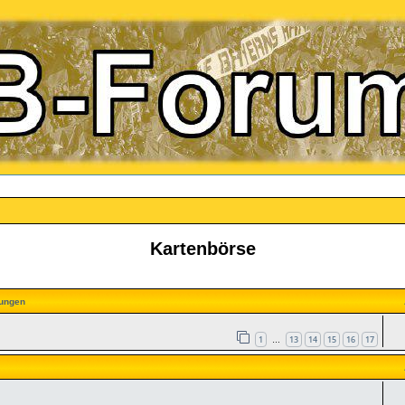
Kartenbörse
ungen
1
13
14
15
16
17
…