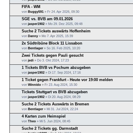
FIFA - WM
von
Buggy591
»
Fr 24. Apr 2026, 09:30
SGE vs. BVB am 09.01.2026
von
jasper1902
»
Mo 29. Dez 2025, 09:48
Suche 2 Tickets auswärts Hoffenheim
von
Danny
»
Mo 7. Apr 2025, 15:39
2x Südtribüne Block 11 Lissabon
von
Bentlager
»
So 16. Feb 2025, 10:20
Zwei Tickets gegen Pauli gesucht
von
jedi
»
Do 3. Okt 2024, 17:23
1 Tickets BVB vs Pochum abzugeben
von
jasper1902
»
Di 17. Sep 2024, 17:16
1 Ticket gegen Frankfurt - Heute vor 19:00 melden
von
Winnido
»
Fr 23. Aug 2024, 15:30
Tickets Stuttgart vs BVB abzugeben
von
jasper1902
»
Di 20. Aug 2024, 08:29
Suche 2 Tickets Auswärts in Bremen
von
Bentlager
»
Mi 31. Jul 2024, 22:24
4 Karten zum Heimspiel
von
Theo
»
Mi 5. Jun 2024, 08:45
Suche 2 Tickets gg. Darmstadt