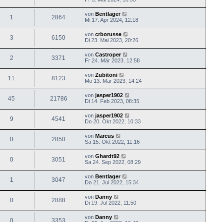
von
Bentlager
1
2864
Mi 17. Apr 2024, 12:18
von
crborusse
3
6150
Di 23. Mai 2023, 20:26
von
Castroper
2
3371
Fr 24. Mär 2023, 12:58
von
Zubitoni
11
8123
Mo 13. Mär 2023, 14:24
von
jasper1902
45
21786
Di 14. Feb 2023, 08:35
von
jasper1902
9
4541
Do 20. Okt 2022, 10:33
von
Marcus
0
2850
Sa 15. Okt 2022, 11:16
von
Ghardt92
0
3051
Sa 24. Sep 2022, 08:29
von
Bentlager
1
3047
Do 21. Jul 2022, 15:34
von
Danny
0
2888
Di 19. Jul 2022, 11:50
von
Danny
0
3353