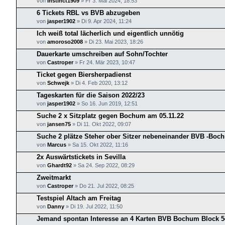
von
Instinct1909
»
Fr 3. Mai 2024, 18:53
6 Tickets RBL vs BVB abzugeben
von
jasper1902
»
Di 9. Apr 2024, 11:24
Ich weiß total lächerlich und eigentlich unnötig
von
amoroso2008
»
Di 23. Mai 2023, 18:26
Dauerkarte umschreiben auf Sohn/Tochter
von
Castroper
»
Fr 24. Mär 2023, 10:47
Ticket gegen Biersherpadienst
von
Schwejk
»
Di 4. Feb 2020, 13:12
Tageskarten für die Saison 2022/23
von
jasper1902
»
So 16. Jun 2019, 12:51
Suche 2 x Sitzplatz gegen Bochum am 05.11.22
von
jansen75
»
Di 11. Okt 2022, 09:07
Suche 2 plätze Steher ober Sitzer nebeneinander BVB -Boch
von
Marcus
»
Sa 15. Okt 2022, 11:16
2x Auswärtstickets in Sevilla
von
Ghardt92
»
Sa 24. Sep 2022, 08:29
Zweitmarkt
von
Castroper
»
Do 21. Jul 2022, 08:25
Testspiel Altach am Freitag
von
Danny
»
Di 19. Jul 2022, 11:50
Jemand spontan Interesse an 4 Karten BVB Bochum Block 5