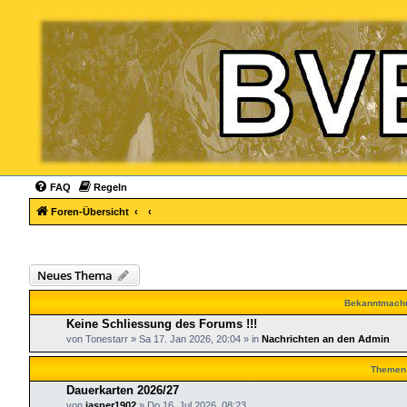
FAQ
Regeln
Foren-Übersicht
Neues Thema
Bekanntmach
Keine Schliessung des Forums !!!
von
Tonestarr
»
Sa 17. Jan 2026, 20:04
» in
Nachrichten an den Admin
Themen
Dauerkarten 2026/27
von
jasper1902
»
Do 16. Jul 2026, 08:23