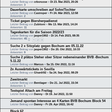
Letzter Beitrag von
crborusse
«
Di 23. Mai 2023, 20:26
Antworten:
3
Dauerkarte umschreiben auf Sohn/Tochter
Letzter Beitrag von
Castroper
«
Fr 24. Mär 2023, 12:58
Antworten:
2
Ticket gegen Biersherpadienst
Letzter Beitrag von
Zubitoni
«
Mo 13. Mär 2023, 14:24
Antworten:
11
Tageskarten für die Saison 2022/23
Letzter Beitrag von
jasper1902
«
Di 14. Feb 2023, 08:35
Antworten:
45
1
2
3
Suche 2 x Sitzplatz gegen Bochum am 05.11.22
Letzter Beitrag von
jasper1902
«
Do 20. Okt 2022, 10:33
Antworten:
9
Suche 2 plätze Steher ober Sitzer nebeneinander BVB -Bochum
5.11.22
Letzter Beitrag von
Marcus
«
Sa 15. Okt 2022, 11:16
2x Auswärtstickets in Sevilla
Letzter Beitrag von
Ghardt92
«
Sa 24. Sep 2022, 08:29
Zweitmarkt
Letzter Beitrag von
Bentlager
«
Do 21. Jul 2022, 15:34
Antworten:
1
Testspiel Altach am Freitag
Letzter Beitrag von
Danny
«
Di 19. Jul 2022, 11:50
Jemand spontan Interesse an 4 Karten BVB Bochum Block 54
Letzter Beitrag von
Danny
«
Fr 29. Apr 2022, 16:42
Block 62