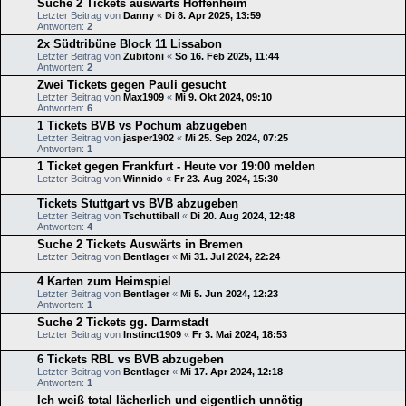
Suche 2 Tickets auswärts Hoffenheim
Letzter Beitrag von
Danny
«
Di 8. Apr 2025, 13:59
Antworten:
2
2x Südtribüne Block 11 Lissabon
Letzter Beitrag von
Zubitoni
«
So 16. Feb 2025, 11:44
Antworten:
2
Zwei Tickets gegen Pauli gesucht
Letzter Beitrag von
Max1909
«
Mi 9. Okt 2024, 09:10
Antworten:
6
1 Tickets BVB vs Pochum abzugeben
Letzter Beitrag von
jasper1902
«
Mi 25. Sep 2024, 07:25
Antworten:
1
1 Ticket gegen Frankfurt - Heute vor 19:00 melden
Letzter Beitrag von
Winnido
«
Fr 23. Aug 2024, 15:30
Tickets Stuttgart vs BVB abzugeben
Letzter Beitrag von
Tschuttiball
«
Di 20. Aug 2024, 12:48
Antworten:
4
Suche 2 Tickets Auswärts in Bremen
Letzter Beitrag von
Bentlager
«
Mi 31. Jul 2024, 22:24
4 Karten zum Heimspiel
Letzter Beitrag von
Bentlager
«
Mi 5. Jun 2024, 12:23
Antworten:
1
Suche 2 Tickets gg. Darmstadt
Letzter Beitrag von
Instinct1909
«
Fr 3. Mai 2024, 18:53
6 Tickets RBL vs BVB abzugeben
Letzter Beitrag von
Bentlager
«
Mi 17. Apr 2024, 12:18
Antworten:
1
Ich weiß total lächerlich und eigentlich unnötig