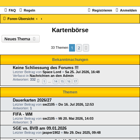
FAQ
Regeln
Registrieren
Anmelden
Foren-Übersicht
Kartenbörse
Neues Thema
1
2
Nächste
33 Themen
Bekanntmachungen
Keine Schliessung des Forums !!!
Letzter Beitrag von
Space Lord
«
Sa 25. Jul 2026, 16:48
Verfasst in
Nachrichten an den Admin
Antworten:
332
1
14
15
16
17
…
Themen
Dauerkarten 2026/27
Letzter Beitrag von
sw2105
«
Do 16. Jul 2026, 12:53
Antworten:
1
FIFA - WM
Letzter Beitrag von
sw2105
«
Mi 20. Mai 2026, 14:03
Antworten:
3
SGE vs. BVB am 09.01.2026
Letzter Beitrag von
jasper1902
«
Mo 29. Dez 2025, 09:48