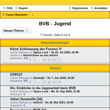
FAQ
Regeln
Registrieren
Anmelden
Foren-Übersicht
BVB - Jugend
Neues Thema
7 Themen • Seite
1
von
1
Bekanntmachungen
Keine Schliessung des Forums !!!
Letzter Beitrag von
Space Lord
«
Sa 25. Jul 2026, 16:48
Verfasst in
Nachrichten an den Admin
Antworten:
332
1
14
15
16
17
…
Themen
U19/U17
Letzter Beitrag von
Schwejk
«
So 7. Jun 2026, 12:28
Antworten:
597
1
27
28
29
30
…
Div. Einblicke in die Jugenarbeit beim BVB
Letzter Beitrag von
Space Lord
«
Mo 15. Sep 2025, 11:55
Antworten:
8
Julien Duranville [16]
Letzter Beitrag von
bvbcol
«
So 28. Mai 2023, 15:09
Antworten:
5