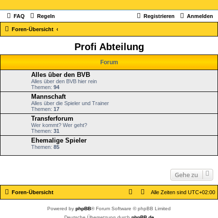
FAQ
Regeln
Registrieren
Anmelden
Foren-Übersicht
Profi Abteilung
Forum
Alles über den BVB
Alles über den BVB hier rein
Themen:
94
Mannschaft
Alles über die Spieler und Trainer
Themen:
17
Transferforum
Wer kommt? Wer geht?
Themen:
31
Ehemalige Spieler
Themen:
85
Gehe zu
Foren-Übersicht
Alle Zeiten sind
UTC+02:00
Powered by
phpBB
® Forum Software © phpBB Limited
Deutsche Übersetzung durch
phpBB.de