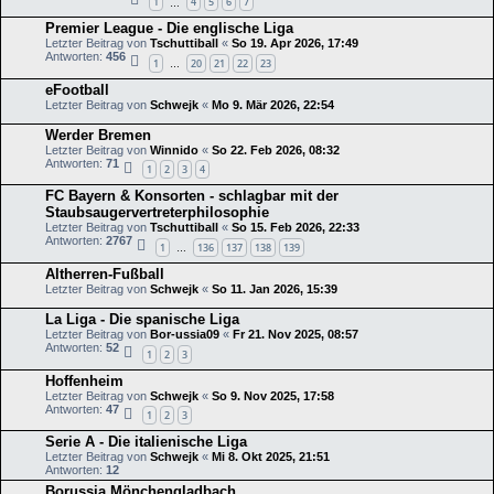
1
4
5
6
7
…
Premier League - Die englische Liga
Letzter Beitrag von
Tschuttiball
«
So 19. Apr 2026, 17:49
Antworten:
456
1
20
21
22
23
…
eFootball
Letzter Beitrag von
Schwejk
«
Mo 9. Mär 2026, 22:54
Werder Bremen
Letzter Beitrag von
Winnido
«
So 22. Feb 2026, 08:32
Antworten:
71
1
2
3
4
FC Bayern & Konsorten - schlagbar mit der
Staubsaugervertreterphilosophie
Letzter Beitrag von
Tschuttiball
«
So 15. Feb 2026, 22:33
Antworten:
2767
1
136
137
138
139
…
Altherren-Fußball
Letzter Beitrag von
Schwejk
«
So 11. Jan 2026, 15:39
La Liga - Die spanische Liga
Letzter Beitrag von
Bor-ussia09
«
Fr 21. Nov 2025, 08:57
Antworten:
52
1
2
3
Hoffenheim
Letzter Beitrag von
Schwejk
«
So 9. Nov 2025, 17:58
Antworten:
47
1
2
3
Serie A - Die italienische Liga
Letzter Beitrag von
Schwejk
«
Mi 8. Okt 2025, 21:51
Antworten:
12
Borussia Mönchengladbach