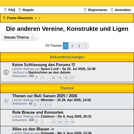
FAQ
Regeln
Registrieren
Anmelden
Foren-Übersicht
Die anderen Vereine, Konstrukte und Ligen
Neues Thema
1
2
3
Nächste
59 Themen
Bekanntmachungen
Keine Schliessung des Forums !!!
Letzter Beitrag von
Space Lord
«
Sa 25. Jul 2026, 16:48
Verfasst in
Nachrichten an den Admin
Antworten:
332
1
14
15
16
17
…
Themen
Thesen zur Buli Saison 2025 / 2026
Letzter Beitrag von
Winnido
«
Di 28. Apr 2026, 14:02
Antworten:
45
1
2
3
Rote Brause und Konsorten
Letzter Beitrag von
Zubitoni
«
Do 6. Aug 2026, 20:31
Antworten:
300
1
13
14
15
16
…
Alles zu den Blauen ->
Letzter Beitrag von
Schwejk
«
Mo 3. Aug 2026, 23:30