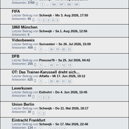
Antworten:
3769
1
186
187
188
189
…
FIFA
Letzter Beitrag von
Schwejk
«
Mo 3. Aug 2026, 17:55
Antworten:
85
1
2
3
4
5
1860 München
Letzter Beitrag von
Schwejk
«
Sa 1. Aug 2026, 12:56
Antworten:
9
Videobeweis
Letzter Beitrag von
Sunseeker
«
So 26. Jul 2026, 15:09
Antworten:
408
1
18
19
20
21
…
DFB
Letzter Beitrag von
Preusse76
«
Sa 25. Jul 2026, 04:42
Antworten:
255
1
10
11
12
13
…
OT: Das Trainer-Karussell dreht sich...
Letzter Beitrag von
Alfalfa
«
Mi 17. Jun 2026, 19:12
Antworten:
625
1
29
30
31
32
…
Leverkusen
Letzter Beitrag von
Exilruhri
«
Do 4. Jun 2026, 15:45
Antworten:
44
1
2
3
Union Berlin
Letzter Beitrag von
Schwejk
«
Do 21. Mai 2026, 18:17
Antworten:
30
1
2
Eintracht Frankfurt
Letzter Beitrag von
Schwejk
«
So 17. Mai 2026, 22:46
Antworten:
134