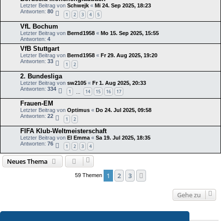
Letzter Beitrag von
Schwejk
«
Mi 24. Sep 2025, 18:23
Antworten:
80
1
2
3
4
5
VfL Bochum
Letzter Beitrag von
Bernd1958
«
Mo 15. Sep 2025, 15:55
Antworten:
4
VfB Stuttgart
Letzter Beitrag von
Bernd1958
«
Fr 29. Aug 2025, 19:20
Antworten:
33
1
2
2. Bundesliga
Letzter Beitrag von
sw2105
«
Fr 1. Aug 2025, 20:33
Antworten:
334
1
14
15
16
17
…
Frauen-EM
Letzter Beitrag von
Optimus
«
Do 24. Jul 2025, 09:58
Antworten:
22
1
2
FIFA Klub-Weltmeisterschaft
Letzter Beitrag von
El Emma
«
Sa 19. Jul 2025, 18:35
Antworten:
76
1
2
3
4
Neues Thema
1
2
3
Nächste
59 Themen
Gehe zu
BERECHTIGUNGEN IN DIESEM FORUM