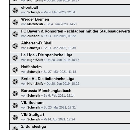
von
NightShift
»
Do 20. Jun 2019, 10:17
eFootball
von
Schwejk
»
Mo 9. Mär 2026, 22:54
Werder Bremen
von
MattiBeuti
»
Sa 4. Jan 2020, 14:27
FC Bayern & Konsorten - schlagbar mit der Staubsaugervert
von
Zubitoni
»
Fr 14. Jun 2019, 00:22
Altherren-Fußball
von
Schwejk
»
So 11. Jan 2026, 15:39
La Liga - Die spanische Liga
von
NightShift
»
Do 20. Jun 2019, 10:17
Hoffenheim
von
Schwejk
»
Sa 27. Mär 2021, 11:18
Serie A - Die italienische Liga
von
NightShift
»
Do 20. Jun 2019, 10:22
Borussia Mönchengladbach
von
Schwejk
»
Sa 6. Feb 2021, 12:14
VfL Bochum
von
Schwejk
»
So 23. Mai 2021, 17:31
VfB Stuttgart
von
Schwejk
»
Mi 14. Apr 2021, 12:24
2. Bundesliga