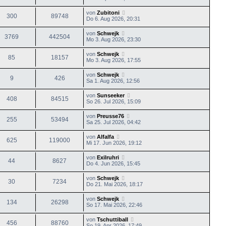
von
Zubitoni
300
89748
Do 6. Aug 2026, 20:31
von
Schwejk
3769
442504
Mo 3. Aug 2026, 23:30
von
Schwejk
85
18157
Mo 3. Aug 2026, 17:55
von
Schwejk
9
426
Sa 1. Aug 2026, 12:56
von
Sunseeker
408
84515
So 26. Jul 2026, 15:09
von
Preusse76
255
53494
Sa 25. Jul 2026, 04:42
von
Alfalfa
625
119000
Mi 17. Jun 2026, 19:12
von
Exilruhri
44
8627
Do 4. Jun 2026, 15:45
von
Schwejk
30
7234
Do 21. Mai 2026, 18:17
von
Schwejk
134
26298
So 17. Mai 2026, 22:46
von
Tschuttiball
456
88760
So 19. Apr 2026, 17:49