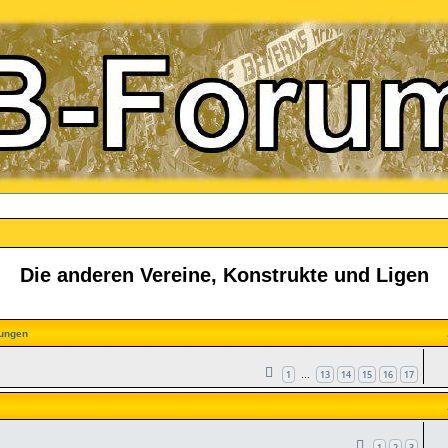
Die anderen Vereine, Konstrukte und Ligen
ungen
1
13
14
15
16
17
…
1
2
3