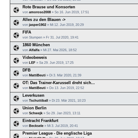
Rote Brause und Konsorten
von
amoroso2008
»
So 16. Jun 2019, 17:51
Alles zu den Blauen ->
von
jasper1902
»
Mi 12. Jun 2019, 20:29
FIFA
von
Stumpen
»
Fr 31. Jul 2020, 19:41
1860 München
von
Alfalfa
»
Mi 27. Mai 2026, 18:52
Videobeweis
von
LEF
»
Sa 29. Jun 2019, 17:25
DFB
von
MattiBeuti
»
Di 3. Mär 2020, 21:39
OT: Das Trainer-Karussell dreht sich...
von
MattiBeuti
»
Do 13. Jun 2019, 22:52
Leverkusen
von
Tschuttiball
»
Di 23. Mär 2021, 10:23
Union Berlin
von
Schwejk
»
So 29. Jan 2023, 13:11
Eintracht Frankfurt
von
Becksele
»
Mi 3. Jul 2019, 20:41
Premier League - Die englische Liga