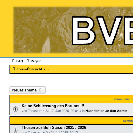
FAQ
Regeln
Foren-Übersicht
Neues Thema
Bekanntmach
Keine Schliessung des Forums !!!
von
Tonestarr
»
Sa 17. Jan 2026, 20:04
» in
Nachrichten an den Admin
Themen
Thesen zur Buli Saison 2025 / 2026
von
Tonestarr
»
Do 31. Jul 2025, 10:13