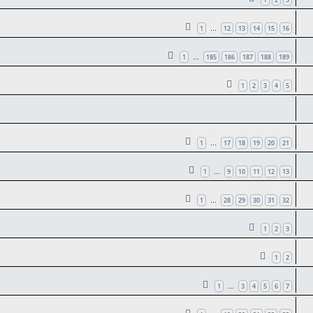
1
12
13
14
15
16
…
1
185
186
187
188
189
…
1
2
3
4
5
1
17
18
19
20
21
…
1
9
10
11
12
13
…
1
28
29
30
31
32
…
1
2
3
1
2
1
3
4
5
6
7
…