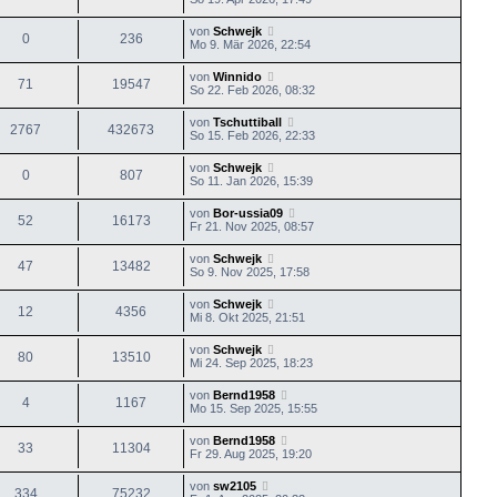
von
Schwejk
0
236
Mo 9. Mär 2026, 22:54
von
Winnido
71
19547
So 22. Feb 2026, 08:32
von
Tschuttiball
2767
432673
So 15. Feb 2026, 22:33
von
Schwejk
0
807
So 11. Jan 2026, 15:39
von
Bor-ussia09
52
16173
Fr 21. Nov 2025, 08:57
von
Schwejk
47
13482
So 9. Nov 2025, 17:58
von
Schwejk
12
4356
Mi 8. Okt 2025, 21:51
von
Schwejk
80
13510
Mi 24. Sep 2025, 18:23
von
Bernd1958
4
1167
Mo 15. Sep 2025, 15:55
von
Bernd1958
33
11304
Fr 29. Aug 2025, 19:20
von
sw2105
334
75232