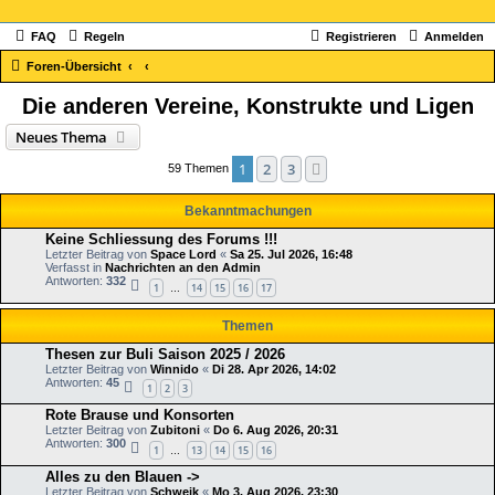
FAQ
Regeln
Registrieren
Anmelden
Foren-Übersicht
Die anderen Vereine, Konstrukte und Ligen
Neues Thema
1
2
3
Nächste
59 Themen
Bekanntmachungen
Keine Schliessung des Forums !!!
Letzter Beitrag von
Space Lord
«
Sa 25. Jul 2026, 16:48
Verfasst in
Nachrichten an den Admin
Antworten:
332
1
14
15
16
17
…
Themen
Thesen zur Buli Saison 2025 / 2026
Letzter Beitrag von
Winnido
«
Di 28. Apr 2026, 14:02
Antworten:
45
1
2
3
Rote Brause und Konsorten
Letzter Beitrag von
Zubitoni
«
Do 6. Aug 2026, 20:31
Antworten:
300
1
13
14
15
16
…
Alles zu den Blauen ->
Letzter Beitrag von
Schwejk
«
Mo 3. Aug 2026, 23:30