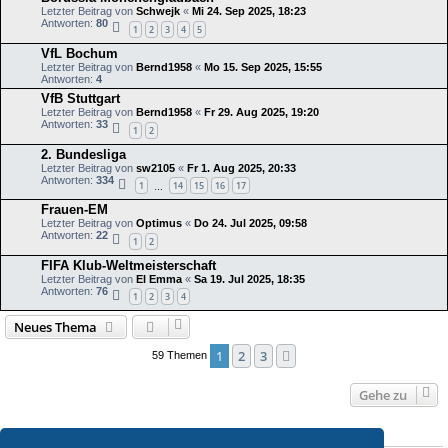
Letzter Beitrag von
Schwejk
«
Mi 24. Sep 2025, 18:23
Antworten:
80
1
2
3
4
5
VfL Bochum
Letzter Beitrag von
Bernd1958
«
Mo 15. Sep 2025, 15:55
Antworten:
4
VfB Stuttgart
Letzter Beitrag von
Bernd1958
«
Fr 29. Aug 2025, 19:20
Antworten:
33
1
2
2. Bundesliga
Letzter Beitrag von
sw2105
«
Fr 1. Aug 2025, 20:33
Antworten:
334
1
14
15
16
17
…
Frauen-EM
Letzter Beitrag von
Optimus
«
Do 24. Jul 2025, 09:58
Antworten:
22
1
2
FIFA Klub-Weltmeisterschaft
Letzter Beitrag von
El Emma
«
Sa 19. Jul 2025, 18:35
Antworten:
76
1
2
3
4
Neues Thema
1
2
3
Nächste
59 Themen
Gehe zu
BERECHTIGUNGEN IN DIESEM FORUM