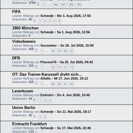
Antworten:
3769
1
186
187
188
189
…
FIFA
Letzter Beitrag von
Schwejk
«
Mo 3. Aug 2026, 17:55
Antworten:
85
1
2
3
4
5
1860 München
Letzter Beitrag von
Schwejk
«
Sa 1. Aug 2026, 12:56
Antworten:
9
Videobeweis
Letzter Beitrag von
Sunseeker
«
So 26. Jul 2026, 15:09
Antworten:
408
1
18
19
20
21
…
DFB
Letzter Beitrag von
Preusse76
«
Sa 25. Jul 2026, 04:42
Antworten:
255
1
10
11
12
13
…
OT: Das Trainer-Karussell dreht sich...
Letzter Beitrag von
Alfalfa
«
Mi 17. Jun 2026, 19:12
Antworten:
625
1
29
30
31
32
…
Leverkusen
Letzter Beitrag von
Exilruhri
«
Do 4. Jun 2026, 15:45
Antworten:
44
1
2
3
Union Berlin
Letzter Beitrag von
Schwejk
«
Do 21. Mai 2026, 18:17
Antworten:
30
1
2
Eintracht Frankfurt
Letzter Beitrag von
Schwejk
«
So 17. Mai 2026, 22:46
Antworten:
134