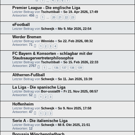
1
4
5
6
7
…
Premier League - Die englische Liga
Letzter Beitrag von
Tschuttiball
«
So 19. Apr 2026, 17:49
Antworten:
456
1
20
21
22
23
…
eFootball
Letzter Beitrag von
Schwejk
«
Mo 9. Mär 2026, 22:54
Werder Bremen
Letzter Beitrag von
Winnido
«
So 22. Feb 2026, 08:32
Antworten:
71
1
2
3
4
FC Bayern & Konsorten - schlagbar mit der
Staubsaugervertreterphilosophie
Letzter Beitrag von
Tschuttiball
«
So 15. Feb 2026, 22:33
Antworten:
2767
1
136
137
138
139
…
Altherren-Fußball
Letzter Beitrag von
Schwejk
«
So 11. Jan 2026, 15:39
La Liga - Die spanische Liga
Letzter Beitrag von
Bor-ussia09
«
Fr 21. Nov 2025, 08:57
Antworten:
52
1
2
3
Hoffenheim
Letzter Beitrag von
Schwejk
«
So 9. Nov 2025, 17:58
Antworten:
47
1
2
3
Serie A - Die italienische Liga
Letzter Beitrag von
Schwejk
«
Mi 8. Okt 2025, 21:51
Antworten:
12
Borussia Mönchengladbach