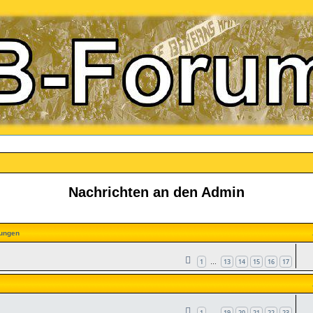
Nachrichten an den Admin
ungen
1
13
14
15
16
17
…
1
19
20
21
22
23