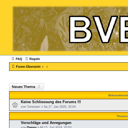
FAQ
Regeln
Foren-Übersicht
Neues Thema
Bekanntmach
Keine Schliessung des Forums !!!
von
Tonestarr
»
Sa 17. Jan 2026, 20:04
Themen
Vorschläge und Anregungen
von
Danny
»
Mi 12. Jun 2019, 20:53