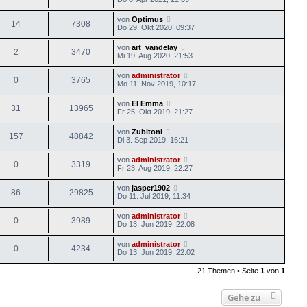
von
Optimus
14
7308
Do 29. Okt 2020, 09:37
von
art_vandelay
2
3470
Mi 19. Aug 2020, 21:53
von
administrator
0
3765
Mo 11. Nov 2019, 10:17
von
El Emma
31
13965
Fr 25. Okt 2019, 21:27
von
Zubitoni
157
48842
Di 3. Sep 2019, 16:21
von
administrator
0
3319
Fr 23. Aug 2019, 22:27
von
jasper1902
86
29825
Do 11. Jul 2019, 11:34
von
administrator
0
3989
Do 13. Jun 2019, 22:08
von
administrator
0
4234
Do 13. Jun 2019, 22:02
21 Themen • Seite
1
von
1
Gehe zu