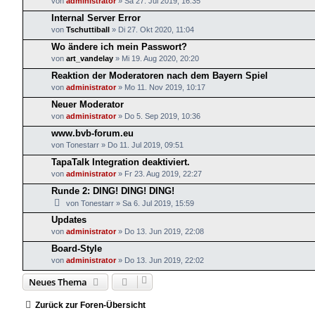
von
administrator
»
Sa 27. Jul 2019, 16:35
Internal Server Error
von
Tschuttiball
»
Di 27. Okt 2020, 11:04
Wo ändere ich mein Passwort?
von
art_vandelay
»
Mi 19. Aug 2020, 20:20
Reaktion der Moderatoren nach dem Bayern Spiel
von
administrator
»
Mo 11. Nov 2019, 10:17
Neuer Moderator
von
administrator
»
Do 5. Sep 2019, 10:36
www.bvb-forum.eu
von
Tonestarr
»
Do 11. Jul 2019, 09:51
TapaTalk Integration deaktiviert.
von
administrator
»
Fr 23. Aug 2019, 22:27
Runde 2: DING! DING! DING!
von
Tonestarr
»
Sa 6. Jul 2019, 15:59
Updates
von
administrator
»
Do 13. Jun 2019, 22:08
Board-Style
von
administrator
»
Do 13. Jun 2019, 22:02
Neues Thema
Zurück zur Foren-Übersicht