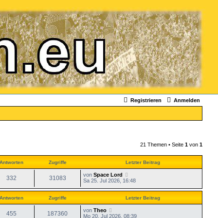
Registrieren
Anmelden
21 Themen • Seite
1
von
1
Antworten
Zugriffe
Letzter Beitrag
von
Space Lord
332
31083
Sa 25. Jul 2026, 16:48
Antworten
Zugriffe
Letzter Beitrag
von
Theo
455
187360
Mo 20. Jul 2026, 08:39