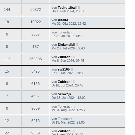
von
Tschuttiball
144
50372
Do 1. Feb 2024, 23:51
von
Alfalfa
18
10922
Mo 31. Okt 2022, 12:42
von
Tonestarr
0
3807
Fr 26. Jul 2019, 14:15
von
Dickendidi
5
187
Mo 20. Jul 2026, 09:43
von
Zubitoni
112
363086
Mo 8. Jun 2026, 09:45
von
sw2105
15
5495
Fr 15. Mai 2026, 19:36
von
Zubitoni
8
6136
Di 16. Jul 2024, 20:46
von
Schwejk
7
4537
Do 13. Jun 2024, 12:02
von
Tonestarr
0
3009
Mi 31. Aug 2022, 13:53
von
Tonestarr
12
5213
Di 15. Mär 2022, 21:05
von
Zubitoni
22
9389
Do 8. Apr 2021, 21:09