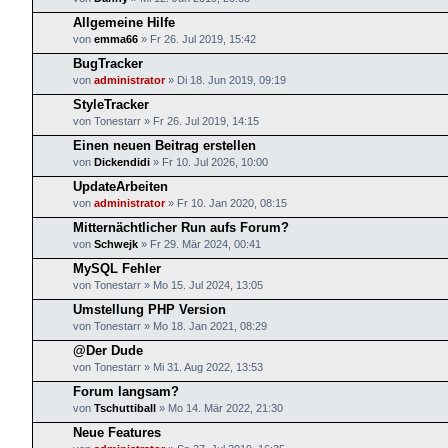
Allgemeine Hilfe
von
emma66
»
Fr 26. Jul 2019, 15:42
BugTracker
von
administrator
»
Di 18. Jun 2019, 09:19
StyleTracker
von
Tonestarr
»
Fr 26. Jul 2019, 14:15
Einen neuen Beitrag erstellen
von
Dickendidi
»
Fr 10. Jul 2026, 10:00
UpdateArbeiten
von
administrator
»
Fr 10. Jan 2020, 08:15
Mitternächtlicher Run aufs Forum?
von
Schwejk
»
Fr 29. Mär 2024, 00:41
MySQL Fehler
von
Tonestarr
»
Mo 15. Jul 2024, 13:05
Umstellung PHP Version
von
Tonestarr
»
Mo 18. Jan 2021, 08:29
@Der Dude
von
Tonestarr
»
Mi 31. Aug 2022, 13:53
Forum langsam?
von
Tschuttiball
»
Mo 14. Mär 2022, 21:30
Neue Features