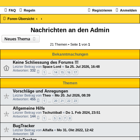
FAQ
Regeln
Registrieren
Anmelden
Foren-Übersicht
Nachrichten an den Admin
Neues Thema
21 Themen • Seite
1
von
1
Bekanntmachungen
Keine Schliessung des Forums !!!
Letzter Beitrag von
Space Lord
«
Sa 25. Jul 2026, 16:48
Antworten:
332
1
14
15
16
17
…
Themen
Vorschläge und Anregungen
Letzter Beitrag von
Theo
«
Mo 20. Jul 2026, 08:39
Antworten:
455
1
20
21
22
23
…
Allgemeine Hilfe
Letzter Beitrag von
Tschuttiball
«
Do 1. Feb 2024, 23:51
Antworten:
144
1
5
6
7
8
…
BugTracker
Letzter Beitrag von
Alfalfa
«
Mo 31. Okt 2022, 12:42
Antworten:
18
StyleTracker