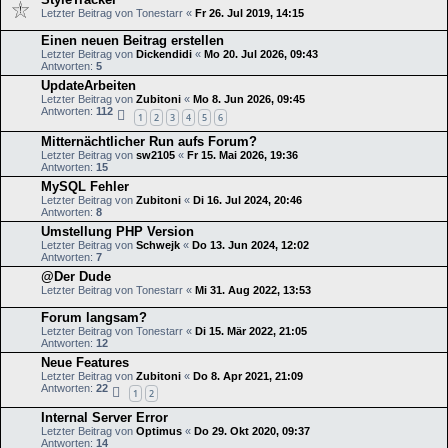
Letzter Beitrag von
Tonestarr
«
Fr 26. Jul 2019, 14:15
Einen neuen Beitrag erstellen
Letzter Beitrag von
Dickendidi
«
Mo 20. Jul 2026, 09:43
Antworten:
5
UpdateArbeiten
Letzter Beitrag von
Zubitoni
«
Mo 8. Jun 2026, 09:45
Antworten:
112
1
2
3
4
5
6
Mitternächtlicher Run aufs Forum?
Letzter Beitrag von
sw2105
«
Fr 15. Mai 2026, 19:36
Antworten:
15
MySQL Fehler
Letzter Beitrag von
Zubitoni
«
Di 16. Jul 2024, 20:46
Antworten:
8
Umstellung PHP Version
Letzter Beitrag von
Schwejk
«
Do 13. Jun 2024, 12:02
Antworten:
7
@Der Dude
Letzter Beitrag von
Tonestarr
«
Mi 31. Aug 2022, 13:53
Forum langsam?
Letzter Beitrag von
Tonestarr
«
Di 15. Mär 2022, 21:05
Antworten:
12
Neue Features
Letzter Beitrag von
Zubitoni
«
Do 8. Apr 2021, 21:09
Antworten:
22
1
2
Internal Server Error
Letzter Beitrag von
Optimus
«
Do 29. Okt 2020, 09:37
Antworten:
14