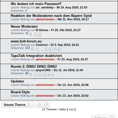
Wo ändere ich mein Passwort?
Letzter Beitrag von
art_vandelay
«
Mi 19. Aug 2020, 21:53
Antworten:
2
Reaktion der Moderatoren nach dem Bayern Spiel
Letzter Beitrag von
administrator
«
Mo 11. Nov 2019, 10:17
Neuer Moderator
Letzter Beitrag von
El Emma
«
Fr 25. Okt 2019, 21:27
Antworten:
31
1
2
www.bvb-forum.eu
Letzter Beitrag von
Zubitoni
«
Di 3. Sep 2019, 16:21
Antworten:
157
1
5
6
7
8
…
TapaTalk Integration deaktiviert.
Letzter Beitrag von
administrator
«
Fr 23. Aug 2019, 22:27
Runde 2: DING! DING! DING!
Letzter Beitrag von
jasper1902
«
Do 11. Jul 2019, 11:34
Antworten:
86
1
2
3
4
5
Updates
Letzter Beitrag von
administrator
«
Do 13. Jun 2019, 22:08
Board-Style
Letzter Beitrag von
administrator
«
Do 13. Jun 2019, 22:02
Neues Thema
21 Themen • Seite
1
von
1