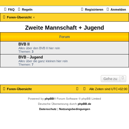
FAQ
Regeln
Registrieren
Anmelden
Foren-Übersicht
Zweite Mannschaft + Jugend
Forum
BVB II
Alles über den BVB II hier rein
Themen:
3
BVB - Jugend
Alles über die ganz kleinen hier rein
Themen:
7
Gehe zu
Foren-Übersicht
Alle Zeiten sind
UTC+02:00
Powered by
phpBB
® Forum Software © phpBB Limited
Deutsche Übersetzung durch
phpBB.de
Datenschutz
|
Nutzungsbedingungen