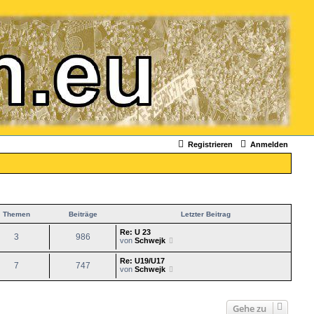
Registrieren
Anmelden
Themen
Beiträge
Letzter Beitrag
Re: U 23
3
986
N
von
Schwejk
e
u
Re: U19/U17
7
747
e
N
von
Schwejk
s
e
t
u
e
e
r
s
Gehe zu
B
t