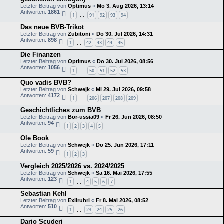
Letzter Beitrag von
Optimus
«
Mo 3. Aug 2026, 13:14
Antworten:
1861
1
91
92
93
94
…
Das neue BVB-Trikot
Letzter Beitrag von
Zubitoni
«
Do 30. Jul 2026, 14:31
Antworten:
898
1
42
43
44
45
…
Die Finanzen
Letzter Beitrag von
Optimus
«
Do 30. Jul 2026, 08:56
Antworten:
1056
1
50
51
52
53
…
Quo vadis BVB?
Letzter Beitrag von
Schwejk
«
Mi 29. Jul 2026, 09:58
Antworten:
4172
1
206
207
208
209
…
Geschichtliches zum BVB
Letzter Beitrag von
Bor-ussia09
«
Fr 26. Jun 2026, 08:50
Antworten:
94
1
2
3
4
5
Ole Book
Letzter Beitrag von
Schwejk
«
Do 25. Jun 2026, 17:11
Antworten:
59
1
2
3
Vergleich 2025/2026 vs. 2024/2025
Letzter Beitrag von
Schwejk
«
Sa 16. Mai 2026, 17:55
Antworten:
123
1
4
5
6
7
…
Sebastian Kehl
Letzter Beitrag von
Exilruhri
«
Fr 8. Mai 2026, 08:52
Antworten:
510
1
23
24
25
26
…
Dario Scuderi