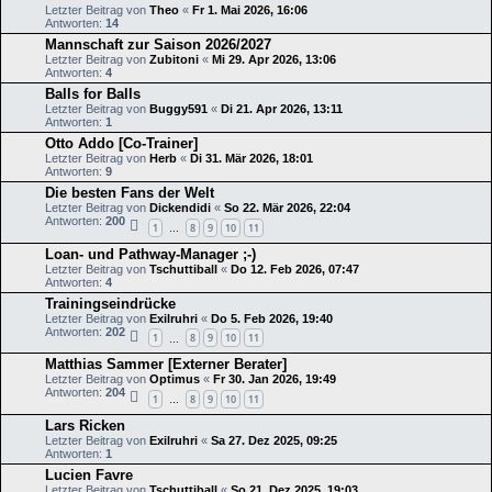
Letzter Beitrag von
Theo
«
Fr 1. Mai 2026, 16:06
Antworten:
14
Mannschaft zur Saison 2026/2027
Letzter Beitrag von
Zubitoni
«
Mi 29. Apr 2026, 13:06
Antworten:
4
Balls for Balls
Letzter Beitrag von
Buggy591
«
Di 21. Apr 2026, 13:11
Antworten:
1
Otto Addo [Co-Trainer]
Letzter Beitrag von
Herb
«
Di 31. Mär 2026, 18:01
Antworten:
9
Die besten Fans der Welt
Letzter Beitrag von
Dickendidi
«
So 22. Mär 2026, 22:04
Antworten:
200
1
8
9
10
11
…
Loan- und Pathway-Manager ;-)
Letzter Beitrag von
Tschuttiball
«
Do 12. Feb 2026, 07:47
Antworten:
4
Trainingseindrücke
Letzter Beitrag von
Exilruhri
«
Do 5. Feb 2026, 19:40
Antworten:
202
1
8
9
10
11
…
Matthias Sammer [Externer Berater]
Letzter Beitrag von
Optimus
«
Fr 30. Jan 2026, 19:49
Antworten:
204
1
8
9
10
11
…
Lars Ricken
Letzter Beitrag von
Exilruhri
«
Sa 27. Dez 2025, 09:25
Antworten:
1
Lucien Favre
Letzter Beitrag von
Tschuttiball
«
So 21. Dez 2025, 19:03