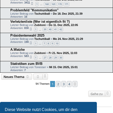
Antworten:
3411
1
168
169
170
171
…
Problemfeld "Kommunikation"
Letzter Beitrag von
Tschuttiball
«
Do 18. Dez 2025, 21:39
Antworten:
16
Verletztenliste (Wer ist eigentlich fit ?)
Letzter Beitrag von
Zubitoni
«
Do 11. Dez 2025, 22:05
Antworten:
830
1
39
40
41
42
…
Präsidentenwahl 2025
Letzter Beitrag von
Tschuttiball
«
Mo 24. Nov 2025, 21:29
Antworten:
190
1
7
8
9
10
…
A.Watzke
Letzter Beitrag von
Zubitoni
«
Fr 21. Nov 2025, 11:03
Antworten:
583
1
27
28
29
30
…
Statistiken zum BVB
Letzter Beitrag von
Tonestarr
«
Mi 15. Okt 2025, 15:01
Antworten:
7
Neues Thema
1
2
3
4
Nächste
94 Themen
Gehe zu
BERECHTIGUNGEN IN DIESEM FORUM
Diese Website nutzt Cookies, um dir den
Du darfst
keine
neuen Themen in diesem Forum erstellen.
Du darfst
keine
Antworten zu Themen in diesem Forum erstellen.