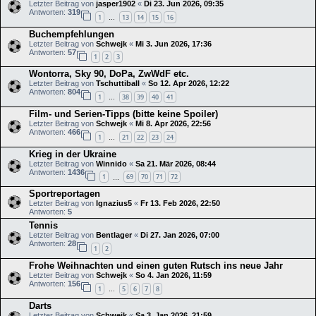
Letzter Beitrag von
jasper1902
«
Di 23. Jun 2026, 09:35
Antworten:
319
1
13
14
15
16
…
Buchempfehlungen
Letzter Beitrag von
Schwejk
«
Mi 3. Jun 2026, 17:36
Antworten:
57
1
2
3
Wontorra, Sky 90, DoPa, ZwWdF etc.
Letzter Beitrag von
Tschuttiball
«
So 12. Apr 2026, 12:22
Antworten:
804
1
38
39
40
41
…
Film- und Serien-Tipps (bitte keine Spoiler)
Letzter Beitrag von
Schwejk
«
Mi 8. Apr 2026, 22:56
Antworten:
466
1
21
22
23
24
…
Krieg in der Ukraine
Letzter Beitrag von
Winnido
«
Sa 21. Mär 2026, 08:44
Antworten:
1436
1
69
70
71
72
…
Sportreportagen
Letzter Beitrag von
Ignazius5
«
Fr 13. Feb 2026, 22:50
Antworten:
5
Tennis
Letzter Beitrag von
Bentlager
«
Di 27. Jan 2026, 07:00
Antworten:
28
1
2
Frohe Weihnachten und einen guten Rutsch ins neue Jahr
Letzter Beitrag von
Schwejk
«
So 4. Jan 2026, 11:59
Antworten:
156
1
5
6
7
8
…
Darts
Letzter Beitrag von
Schwejk
«
Sa 3. Jan 2026, 21:59