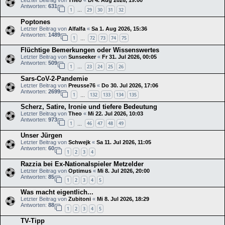
Antworten:
631
1
29
30
31
32
…
Poptones
Letzter Beitrag von
Alfalfa
«
Sa 1. Aug 2026, 15:36
Antworten:
1489
1
72
73
74
75
…
Flüchtige Bemerkungen oder Wissenswertes
Letzter Beitrag von
Sunseeker
«
Fr 31. Jul 2026, 00:05
Antworten:
509
1
23
24
25
26
…
Sars-CoV-2-Pandemie
Letzter Beitrag von
Preusse76
«
Do 30. Jul 2026, 17:06
Antworten:
2699
1
132
133
134
135
…
Scherz, Satire, Ironie und tiefere Bedeutung
Letzter Beitrag von
Theo
«
Mi 22. Jul 2026, 10:03
Antworten:
973
1
46
47
48
49
…
Unser Jürgen
Letzter Beitrag von
Schwejk
«
Sa 11. Jul 2026, 11:05
Antworten:
60
1
2
3
4
Razzia bei Ex-Nationalspieler Metzelder
Letzter Beitrag von
Optimus
«
Mi 8. Jul 2026, 20:00
Antworten:
85
1
2
3
4
5
Was macht eigentlich...
Letzter Beitrag von
Zubitoni
«
Mi 8. Jul 2026, 18:29
Antworten:
88
1
2
3
4
5
TV-Tipp