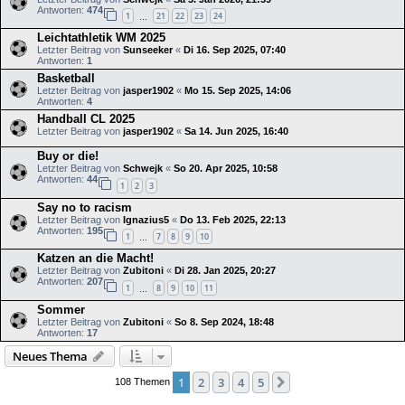
Antworten:
474
1
21
22
23
24
…
Leichtathletik WM 2025
Letzter Beitrag von
Sunseeker
«
Di 16. Sep 2025, 07:40
Antworten:
1
Basketball
Letzter Beitrag von
jasper1902
«
Mo 15. Sep 2025, 14:06
Antworten:
4
Handball CL 2025
Letzter Beitrag von
jasper1902
«
Sa 14. Jun 2025, 16:40
Buy or die!
Letzter Beitrag von
Schwejk
«
So 20. Apr 2025, 10:58
Antworten:
44
1
2
3
Say no to racism
Letzter Beitrag von
Ignazius5
«
Do 13. Feb 2025, 22:13
Antworten:
195
1
7
8
9
10
…
Katzen an die Macht!
Letzter Beitrag von
Zubitoni
«
Di 28. Jan 2025, 20:27
Antworten:
207
1
8
9
10
11
…
Sommer
Letzter Beitrag von
Zubitoni
«
So 8. Sep 2024, 18:48
Antworten:
17
Neues Thema
1
2
3
4
5
Nächste
108 Themen