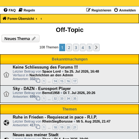
FAQ
Regeln
Registrieren
Anmelden
Foren-Übersicht
Off-Topic
Neues Thema
1
2
3
4
5
Nächste
108 Themen
Bekanntmachungen
Keine Schliessung des Forums !!!
Letzter Beitrag von
Space Lord
«
Sa 25. Jul 2026, 16:48
Verfasst in
Nachrichten an den Admin
Antworten:
332
1
14
15
16
17
…
Sky - DAZN - Eurosport Player
Letzter Beitrag von
Bernd1958
«
Di 7. Jul 2026, 20:26
Antworten:
699
1
32
33
34
35
…
Themen
Ruhe in Frieden - Requiescat in pace - R.I.P.
Letzter Beitrag von
RheinSiegBorusse
«
Mi 5. Aug 2026, 21:47
Antworten:
417
1
18
19
20
21
…
Neues aus meiner Stadt
Letzter Beitrag von
Theo
«
Di 4. Aug 2026, 19:00