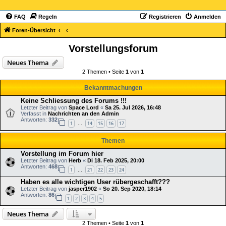
FAQ
Regeln
Registrieren
Anmelden
Foren-Übersicht
Vorstellungsforum
Neues Thema
2 Themen • Seite
1
von
1
Bekanntmachungen
Keine Schliessung des Forums !!!
Letzter Beitrag von
Space Lord
«
Sa 25. Jul 2026, 16:48
Verfasst in
Nachrichten an den Admin
Antworten:
332
1
14
15
16
17
…
Themen
Vorstellung im Forum hier
Letzter Beitrag von
Herb
«
Di 18. Feb 2025, 20:00
Antworten:
468
1
21
22
23
24
…
Haben es alle wichtigen User rübergeschafft???
Letzter Beitrag von
jasper1902
«
So 20. Sep 2020, 18:14
Antworten:
86
1
2
3
4
5
Neues Thema
2 Themen • Seite
1
von
1