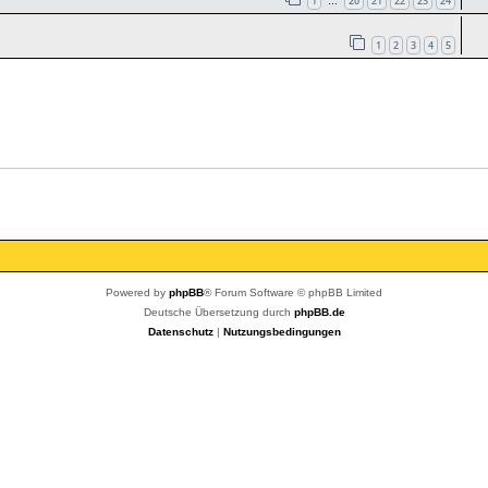
1
20
21
22
23
24
…
1
2
3
4
5
Powered by
phpBB
® Forum Software © phpBB Limited
Deutsche Übersetzung durch
phpBB.de
Datenschutz
|
Nutzungsbedingungen