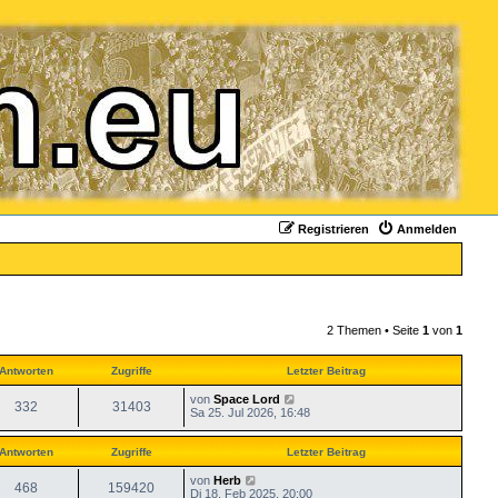
Registrieren
Anmelden
2 Themen • Seite
1
von
1
Antworten
Zugriffe
Letzter Beitrag
von
Space Lord
332
31403
Sa 25. Jul 2026, 16:48
Antworten
Zugriffe
Letzter Beitrag
von
Herb
468
159420
Di 18. Feb 2025, 20:00