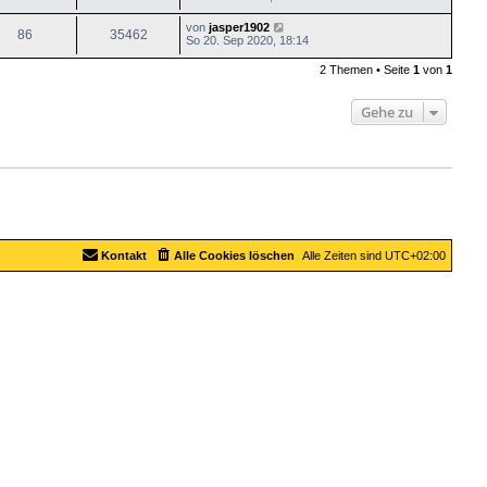
von
jasper1902
86
35462
So 20. Sep 2020, 18:14
2 Themen • Seite
1
von
1
Gehe zu
Kontakt
Alle Cookies löschen
Alle Zeiten sind
UTC+02:00