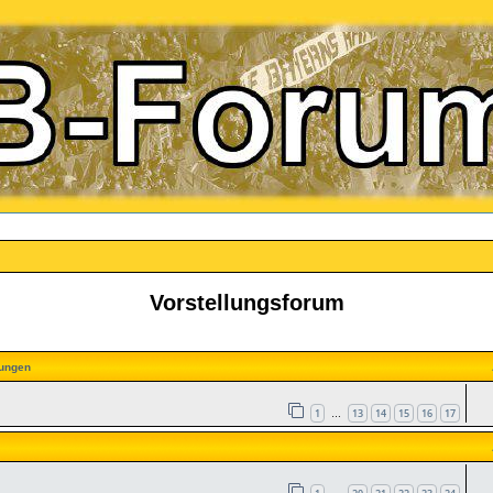
Vorstellungsforum
ungen
1
13
14
15
16
17
…