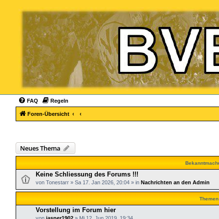
FAQ
Regeln
Foren-Übersicht
Neues Thema
Bekanntmach
Keine Schliessung des Forums !!!
von
Tonestarr
»
Sa 17. Jan 2026, 20:04
» in
Nachrichten an den Admin
Themen
Vorstellung im Forum hier
von
jasper1902
»
Mi 12. Jun 2019, 19:34