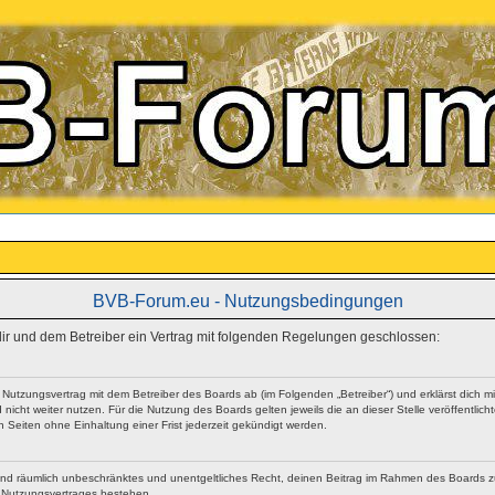
BVB-Forum.eu - Nutzungsbedingungen
 dir und dem Betreiber ein Vertrag mit folgenden Regelungen geschlossen:
n Nutzungsvertrag mit dem Betreiber des Boards ab (im Folgenden „Betreiber“) und erklärst dich
nicht weiter nutzen. Für die Nutzung des Boards gelten jeweils die an dieser Stelle veröffentlic
Seiten ohne Einhaltung einer Frist jederzeit gekündigt werden.
ich und räumlich unbeschränktes und unentgeltliches Recht, deinen Beitrag im Rahmen des Boards 
 Nutzungsvertrages bestehen.