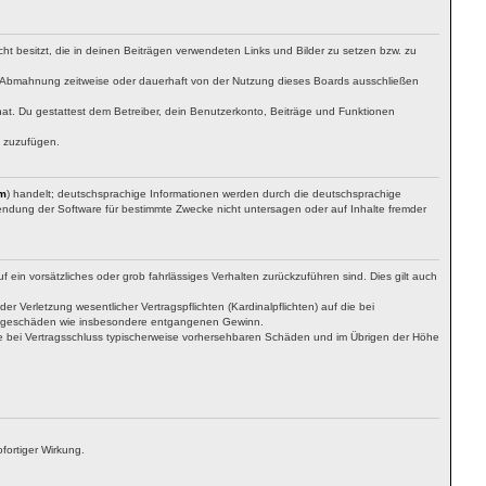
cht besitzt, die in deinen Beiträgen verwendeten Links und Bilder zu setzen bzw. zu
h Abmahnung zeitweise oder dauerhaft von der Nutzung dieses Boards ausschließen
 hat. Du gestattest dem Betreiber, dein Benutzerkonto, Beiträge und Funktionen
n zuzufügen.
m
) handelt; deutschsprachige Informationen werden durch die deutschsprachige
wendung der Software für bestimmte Zwecke nicht untersagen oder auf Inhalte fremder
 ein vorsätzliches oder grob fahrlässiges Verhalten zurückzuführen sind. Dies gilt auch
Verletzung wesentlicher Vertragspflichten (Kardinalpflichten) auf die bei
 Folgeschäden wie insbesondere entgangenen Gewinn.
ie bei Vertragsschluss typischerweise vorhersehbaren Schäden und im Übrigen der Höhe
fortiger Wirkung.