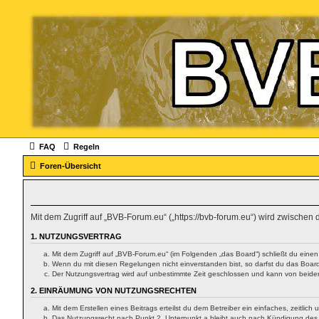
FAQ
Regeln
Foren-Übersicht
Mit dem Zugriff auf „BVB-Forum.eu“ („https://bvb-forum.eu“) wird zwischen
1. NUTZUNGSVERTRAG
Mit dem Zugriff auf „BVB-Forum.eu“ (im Folgenden „das Board“) schließt du eine
Wenn du mit diesen Regelungen nicht einverstanden bist, so darfst du das Board 
Der Nutzungsvertrag wird auf unbestimmte Zeit geschlossen und kann von beiden 
2. EINRÄUMUNG VON NUTZUNGSRECHTEN
Mit dem Erstellen eines Beitrags erteilst du dem Betreiber ein einfaches, zeitl
Das Nutzungsrecht nach Punkt 2, Unterpunkt a bleibt auch nach Kündigung des