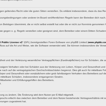
e gegen geltendes Recht oder die guten Sitten verstoßen. Du erklärst insbesondere, dass du das Re
tzungsbedingungen oder anderer im Board veröffentlichten Regeln kann der Betreiber dich nac
on Beiträgen übernimmt, die er nicht selbst erstellt hat oder die er nicht zur Kenntnis genommen
 sie gegen o. g. Regeln verstoßen oder geeignet sind, dem Betreiber oder einem Dritten Schade
 Public License v2
“ (GPL) bereitgestellten Foren-Software von phpBB Limited (
www.phpbb.co
fluss auf die Art und Weise, wie die Software verwendet wird. Sie können insbesondere die Ver
t und der Verletzung wesentlicher Vertragspflichten (Kardinalpflichten) nur für Schäden, die auf
ässigem Verhalten oder bei Schäden aus der Verletzung von Leben, Körper und Gesundheit und der 
 nach auf die vertragstypischen Durchschnittsschäden begrenzt. Dies gilt auch für mittelbare
rper und Gesundheit oder vorsätzlichem oder grob fahrlässigem Verhalten des Betreibers auf d
für mittelbare Schäden, insbesondere entgangenen Gewinn.
itarbeiter und Erfüllungsgehilfen des Betreibers.
t.
ung zu ändern. Die Änderung wird dem Nutzer per E-Mail mitgeteilt.
pruchs erlischt das zwischen dem Betreiber und dem Nutzer bestehende Vertragsverhältnis mit so
erungen zugestimmt hat.