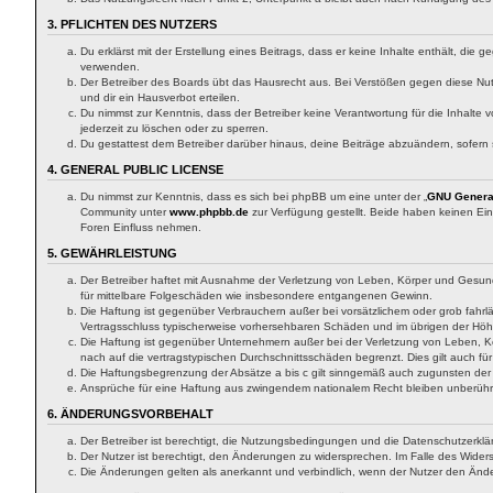
3. PFLICHTEN DES NUTZERS
Du erklärst mit der Erstellung eines Beitrags, dass er keine Inhalte enthält, di
verwenden.
Der Betreiber des Boards übt das Hausrecht aus. Bei Verstößen gegen diese Nu
und dir ein Hausverbot erteilen.
Du nimmst zur Kenntnis, dass der Betreiber keine Verantwortung für die Inhalte v
jederzeit zu löschen oder zu sperren.
Du gestattest dem Betreiber darüber hinaus, deine Beiträge abzuändern, sofern
4. GENERAL PUBLIC LICENSE
Du nimmst zur Kenntnis, dass es sich bei phpBB um eine unter der „
GNU General
Community unter
www.phpbb.de
zur Verfügung gestellt. Beide haben keinen Ein
Foren Einfluss nehmen.
5. GEWÄHRLEISTUNG
Der Betreiber haftet mit Ausnahme der Verletzung von Leben, Körper und Gesundhei
für mittelbare Folgeschäden wie insbesondere entgangenen Gewinn.
Die Haftung ist gegenüber Verbrauchern außer bei vorsätzlichem oder grob fahrl
Vertragsschluss typischerweise vorhersehbaren Schäden und im übrigen der Höhe
Die Haftung ist gegenüber Unternehmern außer bei der Verletzung von Leben, Kö
nach auf die vertragstypischen Durchschnittsschäden begrenzt. Dies gilt auch 
Die Haftungsbegrenzung der Absätze a bis c gilt sinngemäß auch zugunsten der M
Ansprüche für eine Haftung aus zwingendem nationalem Recht bleiben unberühr
6. ÄNDERUNGSVORBEHALT
Der Betreiber ist berechtigt, die Nutzungsbedingungen und die Datenschutzerklär
Der Nutzer ist berechtigt, den Änderungen zu widersprechen. Im Falle des Widers
Die Änderungen gelten als anerkannt und verbindlich, wenn der Nutzer den Änd