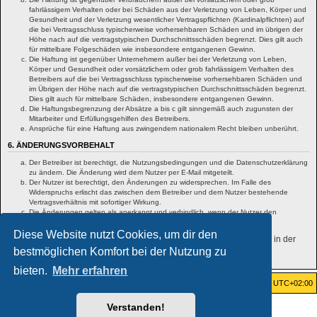
fahrlässigem Verhalten oder bei Schäden aus der Verletzung von Leben, Körper und
Gesundheit und der Verletzung wesentlicher Vertragspflichten (Kardinalpflichten) auf
die bei Vertragsschluss typischerweise vorhersehbaren Schäden und im übrigen der
Höhe nach auf die vertragstypischen Durchschnittsschäden begrenzt. Dies gilt auch
für mittelbare Folgeschäden wie insbesondere entgangenen Gewinn.
Die Haftung ist gegenüber Unternehmern außer bei der Verletzung von Leben,
Körper und Gesundheit oder vorsätzlichem oder grob fahrlässigem Verhalten des
Betreibers auf die bei Vertragsschluss typischerweise vorhersehbaren Schäden und
im Übrigen der Höhe nach auf die vertragstypischen Durchschnittsschäden begrenzt.
Dies gilt auch für mittelbare Schäden, insbesondere entgangenen Gewinn.
Die Haftungsbegrenzung der Absätze a bis c gilt sinngemäß auch zugunsten der
Mitarbeiter und Erfüllungsgehilfen des Betreibers.
Ansprüche für eine Haftung aus zwingendem nationalem Recht bleiben unberührt.
6. ÄNDERUNGSVORBEHALT
Der Betreiber ist berechtigt, die Nutzungsbedingungen und die Datenschutzerklärung
zu ändern. Die Änderung wird dem Nutzer per E-Mail mitgeteilt.
Der Nutzer ist berechtigt, den Änderungen zu widersprechen. Im Falle des
Widerspruchs erlischt das zwischen dem Betreiber und dem Nutzer bestehende
Vertragsverhältnis mit sofortiger Wirkung.
Die Änderungen gelten als anerkannt und verbindlich, wenn der Nutzer den
Änderungen zugestimmt hat.
Diese Website nutzt Cookies, um dir den
Informationen über den Umgang mit deinen persönlichen Daten sind in der
bestmöglichen Komfort bei der Nutzung zu
Datenschutzerklärung enthalten.
bieten.
Mehr erfahren
Foren-Übersicht
Alle Zeiten sind
UTC+02:00
Verstanden!
Powered by
phpBB
® Forum Software © phpBB Limited