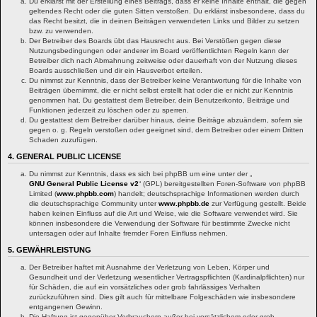
Du erklärst mit der Erstellung eines Beitrags, dass er keine Inhalte enthält, die gegen
geltendes Recht oder die guten Sitten verstoßen. Du erklärst insbesondere, dass du
das Recht besitzt, die in deinen Beiträgen verwendeten Links und Bilder zu setzen
bzw. zu verwenden.
Der Betreiber des Boards übt das Hausrecht aus. Bei Verstößen gegen diese
Nutzungsbedingungen oder anderer im Board veröffentlichten Regeln kann der
Betreiber dich nach Abmahnung zeitweise oder dauerhaft von der Nutzung dieses
Boards ausschließen und dir ein Hausverbot erteilen.
Du nimmst zur Kenntnis, dass der Betreiber keine Verantwortung für die Inhalte von
Beiträgen übernimmt, die er nicht selbst erstellt hat oder die er nicht zur Kenntnis
genommen hat. Du gestattest dem Betreiber, dein Benutzerkonto, Beiträge und
Funktionen jederzeit zu löschen oder zu sperren.
Du gestattest dem Betreiber darüber hinaus, deine Beiträge abzuändern, sofern sie
gegen o. g. Regeln verstoßen oder geeignet sind, dem Betreiber oder einem Dritten
Schaden zuzufügen.
4. GENERAL PUBLIC LICENSE
Du nimmst zur Kenntnis, dass es sich bei phpBB um eine unter der „
GNU General Public License v2
“ (GPL) bereitgestellten Foren-Software von phpBB
Limited (
www.phpbb.com
) handelt; deutschsprachige Informationen werden durch
die deutschsprachige Community unter
www.phpbb.de
zur Verfügung gestellt. Beide
haben keinen Einfluss auf die Art und Weise, wie die Software verwendet wird. Sie
können insbesondere die Verwendung der Software für bestimmte Zwecke nicht
untersagen oder auf Inhalte fremder Foren Einfluss nehmen.
5. GEWÄHRLEISTUNG
Der Betreiber haftet mit Ausnahme der Verletzung von Leben, Körper und
Gesundheit und der Verletzung wesentlicher Vertragspflichten (Kardinalpflichten) nur
für Schäden, die auf ein vorsätzliches oder grob fahrlässiges Verhalten
zurückzuführen sind. Dies gilt auch für mittelbare Folgeschäden wie insbesondere
entgangenen Gewinn.
Die Haftung ist gegenüber Verbrauchern außer bei vorsätzlichem oder grob