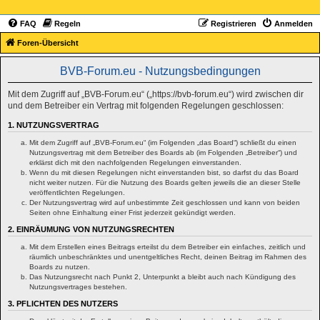
FAQ
Regeln
Registrieren
Anmelden
Foren-Übersicht
BVB-Forum.eu - Nutzungsbedingungen
Mit dem Zugriff auf „BVB-Forum.eu“ („https://bvb-forum.eu“) wird zwischen dir
und dem Betreiber ein Vertrag mit folgenden Regelungen geschlossen:
1. NUTZUNGSVERTRAG
Mit dem Zugriff auf „BVB-Forum.eu“ (im Folgenden „das Board“) schließt du einen
Nutzungsvertrag mit dem Betreiber des Boards ab (im Folgenden „Betreiber“) und
erklärst dich mit den nachfolgenden Regelungen einverstanden.
Wenn du mit diesen Regelungen nicht einverstanden bist, so darfst du das Board
nicht weiter nutzen. Für die Nutzung des Boards gelten jeweils die an dieser Stelle
veröffentlichten Regelungen.
Der Nutzungsvertrag wird auf unbestimmte Zeit geschlossen und kann von beiden
Seiten ohne Einhaltung einer Frist jederzeit gekündigt werden.
2. EINRÄUMUNG VON NUTZUNGSRECHTEN
Mit dem Erstellen eines Beitrags erteilst du dem Betreiber ein einfaches, zeitlich und
räumlich unbeschränktes und unentgeltliches Recht, deinen Beitrag im Rahmen des
Boards zu nutzen.
Das Nutzungsrecht nach Punkt 2, Unterpunkt a bleibt auch nach Kündigung des
Nutzungsvertrages bestehen.
3. PFLICHTEN DES NUTZERS