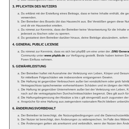
3. PFLICHTEN DES NUTZERS
Du erklärst mit der Erstellung eines Beitrags, dass er keine Inhalte enthält, di
verwenden.
Der Betreiber des Boards übt das Hausrecht aus. Bei Verstößen gegen diese Nu
und dir ein Hausverbot erteilen.
Du nimmst zur Kenntnis, dass der Betreiber keine Verantwortung für die Inhalte v
jederzeit zu löschen oder zu sperren.
Du gestattest dem Betreiber darüber hinaus, deine Beiträge abzuändern, sofern
4. GENERAL PUBLIC LICENSE
Du nimmst zur Kenntnis, dass es sich bei phpBB um eine unter der „
GNU General
Community unter
www.phpbb.de
zur Verfügung gestellt. Beide haben keinen Ein
Foren Einfluss nehmen.
5. GEWÄHRLEISTUNG
Der Betreiber haftet mit Ausnahme der Verletzung von Leben, Körper und Gesundhei
für mittelbare Folgeschäden wie insbesondere entgangenen Gewinn.
Die Haftung ist gegenüber Verbrauchern außer bei vorsätzlichem oder grob fahrl
Vertragsschluss typischerweise vorhersehbaren Schäden und im übrigen der Höhe
Die Haftung ist gegenüber Unternehmern außer bei der Verletzung von Leben, Kö
nach auf die vertragstypischen Durchschnittsschäden begrenzt. Dies gilt auch 
Die Haftungsbegrenzung der Absätze a bis c gilt sinngemäß auch zugunsten der M
Ansprüche für eine Haftung aus zwingendem nationalem Recht bleiben unberühr
6. ÄNDERUNGSVORBEHALT
Der Betreiber ist berechtigt, die Nutzungsbedingungen und die Datenschutzerklär
Der Nutzer ist berechtigt, den Änderungen zu widersprechen. Im Falle des Widers
Die Änderungen gelten als anerkannt und verbindlich, wenn der Nutzer den Änd