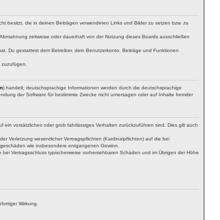
cht besitzt, die in deinen Beiträgen verwendeten Links und Bilder zu setzen bzw. zu
h Abmahnung zeitweise oder dauerhaft von der Nutzung dieses Boards ausschließen
 hat. Du gestattest dem Betreiber, dein Benutzerkonto, Beiträge und Funktionen
n zuzufügen.
m
) handelt; deutschsprachige Informationen werden durch die deutschsprachige
wendung der Software für bestimmte Zwecke nicht untersagen oder auf Inhalte fremder
 ein vorsätzliches oder grob fahrlässiges Verhalten zurückzuführen sind. Dies gilt auch
Verletzung wesentlicher Vertragspflichten (Kardinalpflichten) auf die bei
 Folgeschäden wie insbesondere entgangenen Gewinn.
ie bei Vertragsschluss typischerweise vorhersehbaren Schäden und im Übrigen der Höhe
fortiger Wirkung.