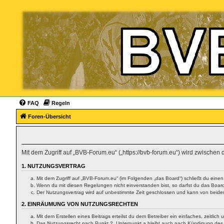
FAQ
Regeln
Foren-Übersicht
Mit dem Zugriff auf „BVB-Forum.eu“ („https://bvb-forum.eu“) wird zwischen
1. NUTZUNGSVERTRAG
Mit dem Zugriff auf „BVB-Forum.eu“ (im Folgenden „das Board“) schließt du eine
Wenn du mit diesen Regelungen nicht einverstanden bist, so darfst du das Board 
Der Nutzungsvertrag wird auf unbestimmte Zeit geschlossen und kann von beiden 
2. EINRÄUMUNG VON NUTZUNGSRECHTEN
Mit dem Erstellen eines Beitrags erteilst du dem Betreiber ein einfaches, zeitl
Das Nutzungsrecht nach Punkt 2, Unterpunkt a bleibt auch nach Kündigung des