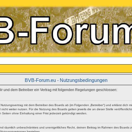
BVB-Forum.eu - Nutzungsbedingungen
 dir und dem Betreiber ein Vertrag mit folgenden Regelungen geschlossen:
n Nutzungsvertrag mit dem Betreiber des Boards ab (im Folgenden „Betreiber“) und erklärst dich
nicht weiter nutzen. Für die Nutzung des Boards gelten jeweils die an dieser Stelle veröffentlic
Seiten ohne Einhaltung einer Frist jederzeit gekündigt werden.
ich und räumlich unbeschränktes und unentgeltliches Recht, deinen Beitrag im Rahmen des Boards 
 Nutzungsvertrages bestehen.