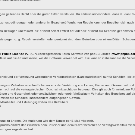
e gegen geltendes Recht oder die guten Sitten verstoßen. Du erklärst insbesondere, dass du das Re
tzungsbedingungen oder anderer im Board veröffentlichten Regeln kann der Betreiber dich nac
on Beiträgen übernimmt, die er nicht selbst erstellt hat oder die er nicht zur Kenntnis genommen
 sie gegen o. g. Regeln verstoßen oder geeignet sind, dem Betreiber oder einem Dritten Schade
 Public License v2
“ (GPL) bereitgestellten Foren-Software von phpBB Limited (
www.phpbb.co
fluss auf die Art und Weise, wie die Software verwendet wird. Sie können insbesondere die Ver
t und der Verletzung wesentlicher Vertragspflichten (Kardinalpflichten) nur für Schäden, die auf
ässigem Verhalten oder bei Schäden aus der Verletzung von Leben, Körper und Gesundheit und der 
 nach auf die vertragstypischen Durchschnittsschäden begrenzt. Dies gilt auch für mittelbare
rper und Gesundheit oder vorsätzlichem oder grob fahrlässigem Verhalten des Betreibers auf d
für mittelbare Schäden, insbesondere entgangenen Gewinn.
itarbeiter und Erfüllungsgehilfen des Betreibers.
t.
ung zu ändern. Die Änderung wird dem Nutzer per E-Mail mitgeteilt.
pruchs erlischt das zwischen dem Betreiber und dem Nutzer bestehende Vertragsverhältnis mit so
erungen zugestimmt hat.