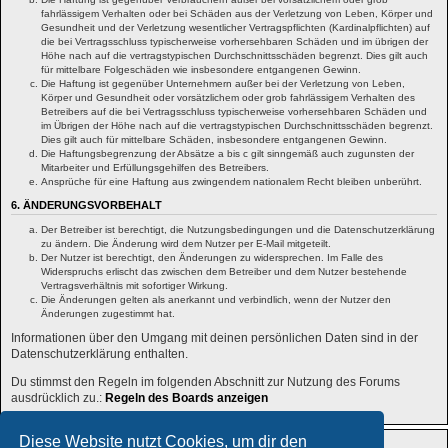
fahrlässigem Verhalten oder bei Schäden aus der Verletzung von Leben, Körper und
Gesundheit und der Verletzung wesentlicher Vertragspflichten (Kardinalpflichten) auf
die bei Vertragsschluss typischerweise vorhersehbaren Schäden und im übrigen der
Höhe nach auf die vertragstypischen Durchschnittsschäden begrenzt. Dies gilt auch
für mittelbare Folgeschäden wie insbesondere entgangenen Gewinn.
Die Haftung ist gegenüber Unternehmern außer bei der Verletzung von Leben,
Körper und Gesundheit oder vorsätzlichem oder grob fahrlässigem Verhalten des
Betreibers auf die bei Vertragsschluss typischerweise vorhersehbaren Schäden und
im Übrigen der Höhe nach auf die vertragstypischen Durchschnittsschäden begrenzt.
Dies gilt auch für mittelbare Schäden, insbesondere entgangenen Gewinn.
Die Haftungsbegrenzung der Absätze a bis c gilt sinngemäß auch zugunsten der
Mitarbeiter und Erfüllungsgehilfen des Betreibers.
Ansprüche für eine Haftung aus zwingendem nationalem Recht bleiben unberührt.
6. ÄNDERUNGSVORBEHALT
Der Betreiber ist berechtigt, die Nutzungsbedingungen und die Datenschutzerklärung
zu ändern. Die Änderung wird dem Nutzer per E-Mail mitgeteilt.
Der Nutzer ist berechtigt, den Änderungen zu widersprechen. Im Falle des
Widerspruchs erlischt das zwischen dem Betreiber und dem Nutzer bestehende
Vertragsverhältnis mit sofortiger Wirkung.
Die Änderungen gelten als anerkannt und verbindlich, wenn der Nutzer den
Änderungen zugestimmt hat.
Informationen über den Umgang mit deinen persönlichen Daten sind in der
Datenschutzerklärung enthalten.
Du stimmst den Regeln im folgenden Abschnitt zur Nutzung des Forums
ausdrücklich zu.:
Regeln des Boards anzeigen
Diese Website nutzt Cookies, um dir den