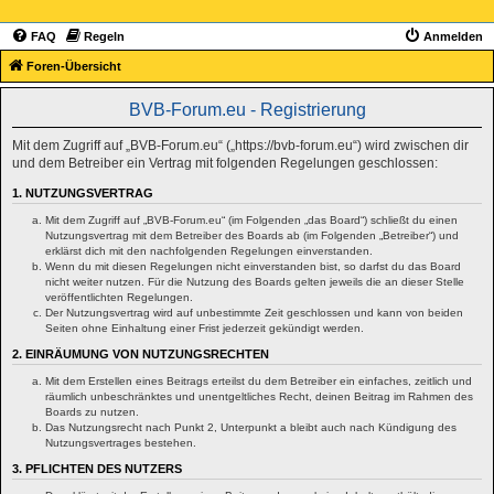
FAQ
Regeln
Anmelden
Foren-Übersicht
BVB-Forum.eu - Registrierung
Mit dem Zugriff auf „BVB-Forum.eu“ („https://bvb-forum.eu“) wird zwischen dir
und dem Betreiber ein Vertrag mit folgenden Regelungen geschlossen:
1. NUTZUNGSVERTRAG
Mit dem Zugriff auf „BVB-Forum.eu“ (im Folgenden „das Board“) schließt du einen
Nutzungsvertrag mit dem Betreiber des Boards ab (im Folgenden „Betreiber“) und
erklärst dich mit den nachfolgenden Regelungen einverstanden.
Wenn du mit diesen Regelungen nicht einverstanden bist, so darfst du das Board
nicht weiter nutzen. Für die Nutzung des Boards gelten jeweils die an dieser Stelle
veröffentlichten Regelungen.
Der Nutzungsvertrag wird auf unbestimmte Zeit geschlossen und kann von beiden
Seiten ohne Einhaltung einer Frist jederzeit gekündigt werden.
2. EINRÄUMUNG VON NUTZUNGSRECHTEN
Mit dem Erstellen eines Beitrags erteilst du dem Betreiber ein einfaches, zeitlich und
räumlich unbeschränktes und unentgeltliches Recht, deinen Beitrag im Rahmen des
Boards zu nutzen.
Das Nutzungsrecht nach Punkt 2, Unterpunkt a bleibt auch nach Kündigung des
Nutzungsvertrages bestehen.
3. PFLICHTEN DES NUTZERS