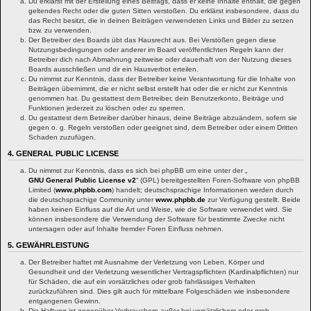
Du erklärst mit der Erstellung eines Beitrags, dass er keine Inhalte enthält, die gegen
geltendes Recht oder die guten Sitten verstoßen. Du erklärst insbesondere, dass du
das Recht besitzt, die in deinen Beiträgen verwendeten Links und Bilder zu setzen
bzw. zu verwenden.
Der Betreiber des Boards übt das Hausrecht aus. Bei Verstößen gegen diese
Nutzungsbedingungen oder anderer im Board veröffentlichten Regeln kann der
Betreiber dich nach Abmahnung zeitweise oder dauerhaft von der Nutzung dieses
Boards ausschließen und dir ein Hausverbot erteilen.
Du nimmst zur Kenntnis, dass der Betreiber keine Verantwortung für die Inhalte von
Beiträgen übernimmt, die er nicht selbst erstellt hat oder die er nicht zur Kenntnis
genommen hat. Du gestattest dem Betreiber, dein Benutzerkonto, Beiträge und
Funktionen jederzeit zu löschen oder zu sperren.
Du gestattest dem Betreiber darüber hinaus, deine Beiträge abzuändern, sofern sie
gegen o. g. Regeln verstoßen oder geeignet sind, dem Betreiber oder einem Dritten
Schaden zuzufügen.
4. GENERAL PUBLIC LICENSE
Du nimmst zur Kenntnis, dass es sich bei phpBB um eine unter der „
GNU General Public License v2
“ (GPL) bereitgestellten Foren-Software von phpBB
Limited (
www.phpbb.com
) handelt; deutschsprachige Informationen werden durch
die deutschsprachige Community unter
www.phpbb.de
zur Verfügung gestellt. Beide
haben keinen Einfluss auf die Art und Weise, wie die Software verwendet wird. Sie
können insbesondere die Verwendung der Software für bestimmte Zwecke nicht
untersagen oder auf Inhalte fremder Foren Einfluss nehmen.
5. GEWÄHRLEISTUNG
Der Betreiber haftet mit Ausnahme der Verletzung von Leben, Körper und
Gesundheit und der Verletzung wesentlicher Vertragspflichten (Kardinalpflichten) nur
für Schäden, die auf ein vorsätzliches oder grob fahrlässiges Verhalten
zurückzuführen sind. Dies gilt auch für mittelbare Folgeschäden wie insbesondere
entgangenen Gewinn.
Die Haftung ist gegenüber Verbrauchern außer bei vorsätzlichem oder grob