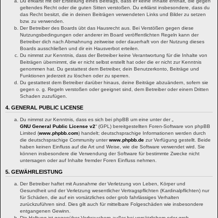
Du erklärst mit der Erstellung eines Beitrags, dass er keine Inhalte enthält, die gegen
geltendes Recht oder die guten Sitten verstoßen. Du erklärst insbesondere, dass du
das Recht besitzt, die in deinen Beiträgen verwendeten Links und Bilder zu setzen
bzw. zu verwenden.
Der Betreiber des Boards übt das Hausrecht aus. Bei Verstößen gegen diese
Nutzungsbedingungen oder anderer im Board veröffentlichten Regeln kann der
Betreiber dich nach Abmahnung zeitweise oder dauerhaft von der Nutzung dieses
Boards ausschließen und dir ein Hausverbot erteilen.
Du nimmst zur Kenntnis, dass der Betreiber keine Verantwortung für die Inhalte von
Beiträgen übernimmt, die er nicht selbst erstellt hat oder die er nicht zur Kenntnis
genommen hat. Du gestattest dem Betreiber, dein Benutzerkonto, Beiträge und
Funktionen jederzeit zu löschen oder zu sperren.
Du gestattest dem Betreiber darüber hinaus, deine Beiträge abzuändern, sofern sie
gegen o. g. Regeln verstoßen oder geeignet sind, dem Betreiber oder einem Dritten
Schaden zuzufügen.
4. GENERAL PUBLIC LICENSE
Du nimmst zur Kenntnis, dass es sich bei phpBB um eine unter der „
GNU General Public License v2
“ (GPL) bereitgestellten Foren-Software von phpBB
Limited (
www.phpbb.com
) handelt; deutschsprachige Informationen werden durch
die deutschsprachige Community unter
www.phpbb.de
zur Verfügung gestellt. Beide
haben keinen Einfluss auf die Art und Weise, wie die Software verwendet wird. Sie
können insbesondere die Verwendung der Software für bestimmte Zwecke nicht
untersagen oder auf Inhalte fremder Foren Einfluss nehmen.
5. GEWÄHRLEISTUNG
Der Betreiber haftet mit Ausnahme der Verletzung von Leben, Körper und
Gesundheit und der Verletzung wesentlicher Vertragspflichten (Kardinalpflichten) nur
für Schäden, die auf ein vorsätzliches oder grob fahrlässiges Verhalten
zurückzuführen sind. Dies gilt auch für mittelbare Folgeschäden wie insbesondere
entgangenen Gewinn.
Die Haftung ist gegenüber Verbrauchern außer bei vorsätzlichem oder grob