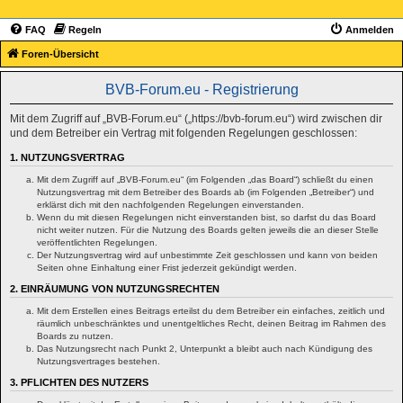
FAQ
Regeln
Anmelden
Foren-Übersicht
BVB-Forum.eu - Registrierung
Mit dem Zugriff auf „BVB-Forum.eu“ („https://bvb-forum.eu“) wird zwischen dir
und dem Betreiber ein Vertrag mit folgenden Regelungen geschlossen:
1. NUTZUNGSVERTRAG
Mit dem Zugriff auf „BVB-Forum.eu“ (im Folgenden „das Board“) schließt du einen
Nutzungsvertrag mit dem Betreiber des Boards ab (im Folgenden „Betreiber“) und
erklärst dich mit den nachfolgenden Regelungen einverstanden.
Wenn du mit diesen Regelungen nicht einverstanden bist, so darfst du das Board
nicht weiter nutzen. Für die Nutzung des Boards gelten jeweils die an dieser Stelle
veröffentlichten Regelungen.
Der Nutzungsvertrag wird auf unbestimmte Zeit geschlossen und kann von beiden
Seiten ohne Einhaltung einer Frist jederzeit gekündigt werden.
2. EINRÄUMUNG VON NUTZUNGSRECHTEN
Mit dem Erstellen eines Beitrags erteilst du dem Betreiber ein einfaches, zeitlich und
räumlich unbeschränktes und unentgeltliches Recht, deinen Beitrag im Rahmen des
Boards zu nutzen.
Das Nutzungsrecht nach Punkt 2, Unterpunkt a bleibt auch nach Kündigung des
Nutzungsvertrages bestehen.
3. PFLICHTEN DES NUTZERS