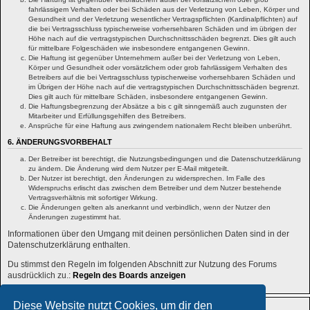
fahrlässigem Verhalten oder bei Schäden aus der Verletzung von Leben, Körper und
Gesundheit und der Verletzung wesentlicher Vertragspflichten (Kardinalpflichten) auf
die bei Vertragsschluss typischerweise vorhersehbaren Schäden und im übrigen der
Höhe nach auf die vertragstypischen Durchschnittsschäden begrenzt. Dies gilt auch
für mittelbare Folgeschäden wie insbesondere entgangenen Gewinn.
Die Haftung ist gegenüber Unternehmern außer bei der Verletzung von Leben,
Körper und Gesundheit oder vorsätzlichem oder grob fahrlässigem Verhalten des
Betreibers auf die bei Vertragsschluss typischerweise vorhersehbaren Schäden und
im Übrigen der Höhe nach auf die vertragstypischen Durchschnittsschäden begrenzt.
Dies gilt auch für mittelbare Schäden, insbesondere entgangenen Gewinn.
Die Haftungsbegrenzung der Absätze a bis c gilt sinngemäß auch zugunsten der
Mitarbeiter und Erfüllungsgehilfen des Betreibers.
Ansprüche für eine Haftung aus zwingendem nationalem Recht bleiben unberührt.
6. ÄNDERUNGSVORBEHALT
Der Betreiber ist berechtigt, die Nutzungsbedingungen und die Datenschutzerklärung
zu ändern. Die Änderung wird dem Nutzer per E-Mail mitgeteilt.
Der Nutzer ist berechtigt, den Änderungen zu widersprechen. Im Falle des
Widerspruchs erlischt das zwischen dem Betreiber und dem Nutzer bestehende
Vertragsverhältnis mit sofortiger Wirkung.
Die Änderungen gelten als anerkannt und verbindlich, wenn der Nutzer den
Änderungen zugestimmt hat.
Informationen über den Umgang mit deinen persönlichen Daten sind in der
Datenschutzerklärung enthalten.
Du stimmst den Regeln im folgenden Abschnitt zur Nutzung des Forums
ausdrücklich zu.:
Regeln des Boards anzeigen
Diese Website nutzt Cookies, um dir den