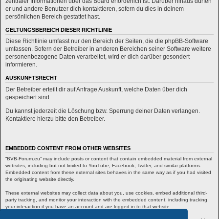
zentraler Informationen über das Board erforderlich ist. Darüber hinaus dürfen
er und andere Benutzer dich kontaktieren, sofern du dies in deinem
persönlichen Bereich gestattet hast.
GELTUNGSBEREICH DIESER RICHTLINIE
Diese Richtlinie umfasst nur den Bereich der Seiten, die die phpBB-Software
umfassen. Sofern der Betreiber in anderen Bereichen seiner Software weitere
personenbezogene Daten verarbeitet, wird er dich darüber gesondert
informieren.
AUSKUNFTSRECHT
Der Betreiber erteilt dir auf Anfrage Auskunft, welche Daten über dich
gespeichert sind.
Du kannst jederzeit die Löschung bzw. Sperrung deiner Daten verlangen.
Kontaktiere hierzu bitte den Betreiber.
EMBEDDED CONTENT FROM OTHER WEBSITES
“BVB-Forum.eu” may include posts or content that contain embedded material from external
websites, including but not limited to YouTube, Facebook, Twitter, and similar platforms.
Embedded content from these external sites behaves in the same way as if you had visited
the originating website directly.
These external websites may collect data about you, use cookies, embed additional third-
party tracking, and monitor your interaction with the embedded content, including tracking
your interaction if you have an account and are logged in to that website.