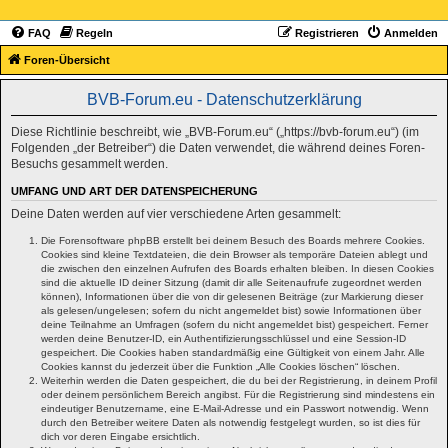
FAQ
Regeln
Registrieren
Anmelden
Foren-Übersicht
BVB-Forum.eu - Datenschutzerklärung
Diese Richtlinie beschreibt, wie „BVB-Forum.eu“ („https://bvb-forum.eu“) (im
Folgenden „der Betreiber“) die Daten verwendet, die während deines Foren-
Besuchs gesammelt werden.
UMFANG UND ART DER DATENSPEICHERUNG
Deine Daten werden auf vier verschiedene Arten gesammelt:
Die Forensoftware phpBB erstellt bei deinem Besuch des Boards mehrere Cookies.
Cookies sind kleine Textdateien, die dein Browser als temporäre Dateien ablegt und
die zwischen den einzelnen Aufrufen des Boards erhalten bleiben. In diesen Cookies
sind die aktuelle ID deiner Sitzung (damit dir alle Seitenaufrufe zugeordnet werden
können), Informationen über die von dir gelesenen Beiträge (zur Markierung dieser
als gelesen/ungelesen; sofern du nicht angemeldet bist) sowie Informationen über
deine Teilnahme an Umfragen (sofern du nicht angemeldet bist) gespeichert. Ferner
werden deine Benutzer-ID, ein Authentifizierungsschlüssel und eine Session-ID
gespeichert. Die Cookies haben standardmäßig eine Gültigkeit von einem Jahr. Alle
Cookies kannst du jederzeit über die Funktion „Alle Cookies löschen“ löschen.
Weiterhin werden die Daten gespeichert, die du bei der Registrierung, in deinem Profil
oder deinem persönlichem Bereich angibst. Für die Registrierung sind mindestens ein
eindeutiger Benutzername, eine E-Mail-Adresse und ein Passwort notwendig. Wenn
durch den Betreiber weitere Daten als notwendig festgelegt wurden, so ist dies für
dich vor deren Eingabe ersichtlich.