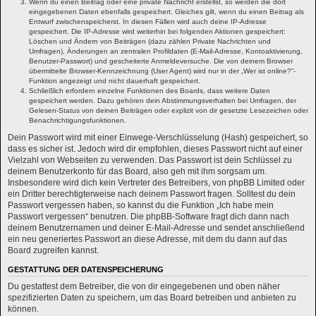
Wenn du einen Beitrag oder eine private Nachricht erstellst, so werden die dort
eingegebenen Daten ebenfalls gespeichert. Gleiches gilt, wenn du einen Beitrag als
Entwurf zwischenspeicherst. In diesen Fällen wird auch deine IP-Adresse
gespeichert. Die IP-Adresse wird weiterhin bei folgenden Aktionen gespeichert:
Löschen und Ändern von Beiträgen (dazu zählen Private Nachrichten und
Umfragen), Änderungen an zentralen Profildaten (E-Mail-Adresse, Kontoaktivierung,
Benutzer-Passwort) und gescheiterte Anmeldeversuche. Die von deinem Browser
übermittelte Browser-Kennzeichnung (User Agent) wird nur in der „Wer ist online?“-
Funktion angezeigt und nicht dauerhaft gespeichert.
Schließlich erfordern einzelne Funktionen des Boards, dass weitere Daten
gespeichert werden. Dazu gehören dein Abstimmungsverhalten bei Umfragen, der
Gelesen-Status von deinen Beiträgen oder explizit von dir gesetzte Lesezeichen oder
Benachrichtigungsfunktionen.
Dein Passwort wird mit einer Einwege-Verschlüsselung (Hash) gespeichert, so
dass es sicher ist. Jedoch wird dir empfohlen, dieses Passwort nicht auf einer
Vielzahl von Webseiten zu verwenden. Das Passwort ist dein Schlüssel zu
deinem Benutzerkonto für das Board, also geh mit ihm sorgsam um.
Insbesondere wird dich kein Vertreter des Betreibers, von phpBB Limited oder
ein Dritter berechtigterweise nach deinem Passwort fragen. Solltest du dein
Passwort vergessen haben, so kannst du die Funktion „Ich habe mein
Passwort vergessen“ benutzen. Die phpBB-Software fragt dich dann nach
deinem Benutzernamen und deiner E-Mail-Adresse und sendet anschließend
ein neu generiertes Passwort an diese Adresse, mit dem du dann auf das
Board zugreifen kannst.
GESTATTUNG DER DATENSPEICHERUNG
Du gestattest dem Betreiber, die von dir eingegebenen und oben näher
spezifizierten Daten zu speichern, um das Board betreiben und anbieten zu
können.