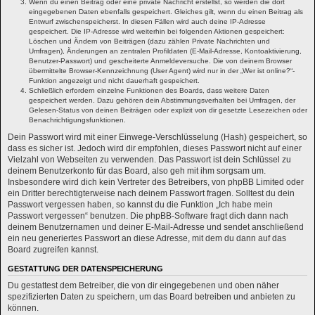
Wenn du einen Beitrag oder eine private Nachricht erstellst, so werden die dort
eingegebenen Daten ebenfalls gespeichert. Gleiches gilt, wenn du einen Beitrag als
Entwurf zwischenspeicherst. In diesen Fällen wird auch deine IP-Adresse
gespeichert. Die IP-Adresse wird weiterhin bei folgenden Aktionen gespeichert:
Löschen und Ändern von Beiträgen (dazu zählen Private Nachrichten und
Umfragen), Änderungen an zentralen Profildaten (E-Mail-Adresse, Kontoaktivierung,
Benutzer-Passwort) und gescheiterte Anmeldeversuche. Die von deinem Browser
übermittelte Browser-Kennzeichnung (User Agent) wird nur in der „Wer ist online?“-
Funktion angezeigt und nicht dauerhaft gespeichert.
Schließlich erfordern einzelne Funktionen des Boards, dass weitere Daten
gespeichert werden. Dazu gehören dein Abstimmungsverhalten bei Umfragen, der
Gelesen-Status von deinen Beiträgen oder explizit von dir gesetzte Lesezeichen oder
Benachrichtigungsfunktionen.
Dein Passwort wird mit einer Einwege-Verschlüsselung (Hash) gespeichert, so
dass es sicher ist. Jedoch wird dir empfohlen, dieses Passwort nicht auf einer
Vielzahl von Webseiten zu verwenden. Das Passwort ist dein Schlüssel zu
deinem Benutzerkonto für das Board, also geh mit ihm sorgsam um.
Insbesondere wird dich kein Vertreter des Betreibers, von phpBB Limited oder
ein Dritter berechtigterweise nach deinem Passwort fragen. Solltest du dein
Passwort vergessen haben, so kannst du die Funktion „Ich habe mein
Passwort vergessen“ benutzen. Die phpBB-Software fragt dich dann nach
deinem Benutzernamen und deiner E-Mail-Adresse und sendet anschließend
ein neu generiertes Passwort an diese Adresse, mit dem du dann auf das
Board zugreifen kannst.
GESTATTUNG DER DATENSPEICHERUNG
Du gestattest dem Betreiber, die von dir eingegebenen und oben näher
spezifizierten Daten zu speichern, um das Board betreiben und anbieten zu
können.