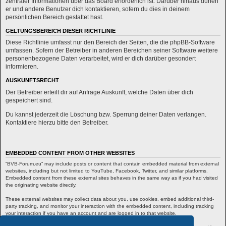
zentraler Informationen über das Board erforderlich ist. Darüber hinaus dürfen
er und andere Benutzer dich kontaktieren, sofern du dies in deinem
persönlichen Bereich gestattet hast.
GELTUNGSBEREICH DIESER RICHTLINIE
Diese Richtlinie umfasst nur den Bereich der Seiten, die die phpBB-Software
umfassen. Sofern der Betreiber in anderen Bereichen seiner Software weitere
personenbezogene Daten verarbeitet, wird er dich darüber gesondert
informieren.
AUSKUNFTSRECHT
Der Betreiber erteilt dir auf Anfrage Auskunft, welche Daten über dich
gespeichert sind.
Du kannst jederzeit die Löschung bzw. Sperrung deiner Daten verlangen.
Kontaktiere hierzu bitte den Betreiber.
EMBEDDED CONTENT FROM OTHER WEBSITES
“BVB-Forum.eu” may include posts or content that contain embedded material from external
websites, including but not limited to YouTube, Facebook, Twitter, and similar platforms.
Embedded content from these external sites behaves in the same way as if you had visited
the originating website directly.
These external websites may collect data about you, use cookies, embed additional third-
party tracking, and monitor your interaction with the embedded content, including tracking
your interaction if you have an account and are logged in to that website.