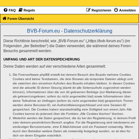
FAQ
Regeln
Registrieren
Anmelden
Foren-Übersicht
BVB-Forum.eu - Datenschutzerklärung
Diese Richtlinie beschreibt, wie „BVB-Forum.eu“ („https://bvb-forum.eu“) (im
Folgenden „der Betreiber“) die Daten verwendet, die während deines Foren-
Besuchs gesammelt werden.
UMFANG UND ART DER DATENSPEICHERUNG
Deine Daten werden auf vier verschiedene Arten gesammelt:
Die Forensoftware phpBB erstellt bei deinem Besuch des Boards mehrere Cookies.
Cookies sind kleine Textdateien, die dein Browser als temporäre Dateien ablegt und
die zwischen den einzelnen Aufrufen des Boards erhalten bleiben. In diesen Cookies
sind die aktuelle ID deiner Sitzung (damit dir alle Seitenaufrufe zugeordnet werden
können), Informationen über die von dir gelesenen Beiträge (zur Markierung dieser
als gelesen/ungelesen; sofern du nicht angemeldet bist) sowie Informationen über
deine Teilnahme an Umfragen (sofern du nicht angemeldet bist) gespeichert. Ferner
werden deine Benutzer-ID, ein Authentifizierungsschlüssel und eine Session-ID
gespeichert. Die Cookies haben standardmäßig eine Gültigkeit von einem Jahr. Alle
Cookies kannst du jederzeit über die Funktion „Alle Cookies löschen“ löschen.
Weiterhin werden die Daten gespeichert, die du bei der Registrierung, in deinem Profil
oder deinem persönlichem Bereich angibst. Für die Registrierung sind mindestens ein
eindeutiger Benutzername, eine E-Mail-Adresse und ein Passwort notwendig. Wenn
durch den Betreiber weitere Daten als notwendig festgelegt wurden, so ist dies für
dich vor deren Eingabe ersichtlich.