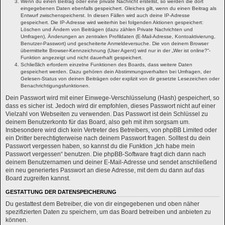
Wenn du einen Beitrag oder eine private Nachricht erstellst, so werden die dort
eingegebenen Daten ebenfalls gespeichert. Gleiches gilt, wenn du einen Beitrag als
Entwurf zwischenspeicherst. In diesen Fällen wird auch deine IP-Adresse
gespeichert. Die IP-Adresse wird weiterhin bei folgenden Aktionen gespeichert:
Löschen und Ändern von Beiträgen (dazu zählen Private Nachrichten und
Umfragen), Änderungen an zentralen Profildaten (E-Mail-Adresse, Kontoaktivierung,
Benutzer-Passwort) und gescheiterte Anmeldeversuche. Die von deinem Browser
übermittelte Browser-Kennzeichnung (User Agent) wird nur in der „Wer ist online?“-
Funktion angezeigt und nicht dauerhaft gespeichert.
Schließlich erfordern einzelne Funktionen des Boards, dass weitere Daten
gespeichert werden. Dazu gehören dein Abstimmungsverhalten bei Umfragen, der
Gelesen-Status von deinen Beiträgen oder explizit von dir gesetzte Lesezeichen oder
Benachrichtigungsfunktionen.
Dein Passwort wird mit einer Einwege-Verschlüsselung (Hash) gespeichert, so
dass es sicher ist. Jedoch wird dir empfohlen, dieses Passwort nicht auf einer
Vielzahl von Webseiten zu verwenden. Das Passwort ist dein Schlüssel zu
deinem Benutzerkonto für das Board, also geh mit ihm sorgsam um.
Insbesondere wird dich kein Vertreter des Betreibers, von phpBB Limited oder
ein Dritter berechtigterweise nach deinem Passwort fragen. Solltest du dein
Passwort vergessen haben, so kannst du die Funktion „Ich habe mein
Passwort vergessen“ benutzen. Die phpBB-Software fragt dich dann nach
deinem Benutzernamen und deiner E-Mail-Adresse und sendet anschließend
ein neu generiertes Passwort an diese Adresse, mit dem du dann auf das
Board zugreifen kannst.
GESTATTUNG DER DATENSPEICHERUNG
Du gestattest dem Betreiber, die von dir eingegebenen und oben näher
spezifizierten Daten zu speichern, um das Board betreiben und anbieten zu
können.