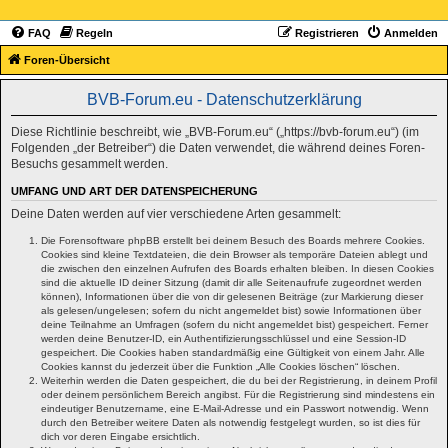
FAQ
Regeln
Registrieren
Anmelden
Foren-Übersicht
BVB-Forum.eu - Datenschutzerklärung
Diese Richtlinie beschreibt, wie „BVB-Forum.eu“ („https://bvb-forum.eu“) (im
Folgenden „der Betreiber“) die Daten verwendet, die während deines Foren-
Besuchs gesammelt werden.
UMFANG UND ART DER DATENSPEICHERUNG
Deine Daten werden auf vier verschiedene Arten gesammelt:
Die Forensoftware phpBB erstellt bei deinem Besuch des Boards mehrere Cookies.
Cookies sind kleine Textdateien, die dein Browser als temporäre Dateien ablegt und
die zwischen den einzelnen Aufrufen des Boards erhalten bleiben. In diesen Cookies
sind die aktuelle ID deiner Sitzung (damit dir alle Seitenaufrufe zugeordnet werden
können), Informationen über die von dir gelesenen Beiträge (zur Markierung dieser
als gelesen/ungelesen; sofern du nicht angemeldet bist) sowie Informationen über
deine Teilnahme an Umfragen (sofern du nicht angemeldet bist) gespeichert. Ferner
werden deine Benutzer-ID, ein Authentifizierungsschlüssel und eine Session-ID
gespeichert. Die Cookies haben standardmäßig eine Gültigkeit von einem Jahr. Alle
Cookies kannst du jederzeit über die Funktion „Alle Cookies löschen“ löschen.
Weiterhin werden die Daten gespeichert, die du bei der Registrierung, in deinem Profil
oder deinem persönlichem Bereich angibst. Für die Registrierung sind mindestens ein
eindeutiger Benutzername, eine E-Mail-Adresse und ein Passwort notwendig. Wenn
durch den Betreiber weitere Daten als notwendig festgelegt wurden, so ist dies für
dich vor deren Eingabe ersichtlich.