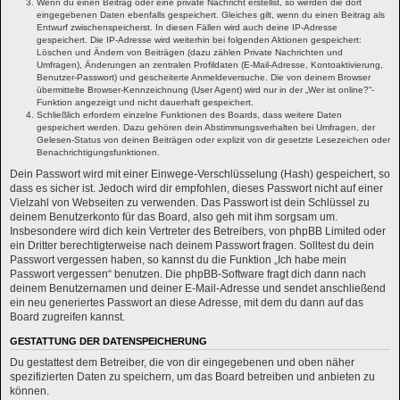
Wenn du einen Beitrag oder eine private Nachricht erstellst, so werden die dort
eingegebenen Daten ebenfalls gespeichert. Gleiches gilt, wenn du einen Beitrag als
Entwurf zwischenspeicherst. In diesen Fällen wird auch deine IP-Adresse
gespeichert. Die IP-Adresse wird weiterhin bei folgenden Aktionen gespeichert:
Löschen und Ändern von Beiträgen (dazu zählen Private Nachrichten und
Umfragen), Änderungen an zentralen Profildaten (E-Mail-Adresse, Kontoaktivierung,
Benutzer-Passwort) und gescheiterte Anmeldeversuche. Die von deinem Browser
übermittelte Browser-Kennzeichnung (User Agent) wird nur in der „Wer ist online?“-
Funktion angezeigt und nicht dauerhaft gespeichert.
Schließlich erfordern einzelne Funktionen des Boards, dass weitere Daten
gespeichert werden. Dazu gehören dein Abstimmungsverhalten bei Umfragen, der
Gelesen-Status von deinen Beiträgen oder explizit von dir gesetzte Lesezeichen oder
Benachrichtigungsfunktionen.
Dein Passwort wird mit einer Einwege-Verschlüsselung (Hash) gespeichert, so
dass es sicher ist. Jedoch wird dir empfohlen, dieses Passwort nicht auf einer
Vielzahl von Webseiten zu verwenden. Das Passwort ist dein Schlüssel zu
deinem Benutzerkonto für das Board, also geh mit ihm sorgsam um.
Insbesondere wird dich kein Vertreter des Betreibers, von phpBB Limited oder
ein Dritter berechtigterweise nach deinem Passwort fragen. Solltest du dein
Passwort vergessen haben, so kannst du die Funktion „Ich habe mein
Passwort vergessen“ benutzen. Die phpBB-Software fragt dich dann nach
deinem Benutzernamen und deiner E-Mail-Adresse und sendet anschließend
ein neu generiertes Passwort an diese Adresse, mit dem du dann auf das
Board zugreifen kannst.
GESTATTUNG DER DATENSPEICHERUNG
Du gestattest dem Betreiber, die von dir eingegebenen und oben näher
spezifizierten Daten zu speichern, um das Board betreiben und anbieten zu
können.