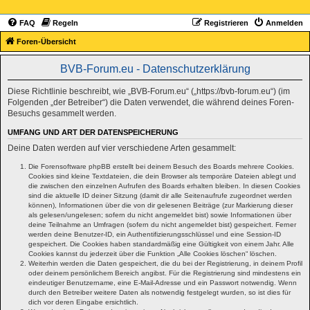
FAQ
Regeln
Registrieren
Anmelden
Foren-Übersicht
BVB-Forum.eu - Datenschutzerklärung
Diese Richtlinie beschreibt, wie „BVB-Forum.eu“ („https://bvb-forum.eu“) (im
Folgenden „der Betreiber“) die Daten verwendet, die während deines Foren-
Besuchs gesammelt werden.
UMFANG UND ART DER DATENSPEICHERUNG
Deine Daten werden auf vier verschiedene Arten gesammelt:
Die Forensoftware phpBB erstellt bei deinem Besuch des Boards mehrere Cookies.
Cookies sind kleine Textdateien, die dein Browser als temporäre Dateien ablegt und
die zwischen den einzelnen Aufrufen des Boards erhalten bleiben. In diesen Cookies
sind die aktuelle ID deiner Sitzung (damit dir alle Seitenaufrufe zugeordnet werden
können), Informationen über die von dir gelesenen Beiträge (zur Markierung dieser
als gelesen/ungelesen; sofern du nicht angemeldet bist) sowie Informationen über
deine Teilnahme an Umfragen (sofern du nicht angemeldet bist) gespeichert. Ferner
werden deine Benutzer-ID, ein Authentifizierungsschlüssel und eine Session-ID
gespeichert. Die Cookies haben standardmäßig eine Gültigkeit von einem Jahr. Alle
Cookies kannst du jederzeit über die Funktion „Alle Cookies löschen“ löschen.
Weiterhin werden die Daten gespeichert, die du bei der Registrierung, in deinem Profil
oder deinem persönlichem Bereich angibst. Für die Registrierung sind mindestens ein
eindeutiger Benutzername, eine E-Mail-Adresse und ein Passwort notwendig. Wenn
durch den Betreiber weitere Daten als notwendig festgelegt wurden, so ist dies für
dich vor deren Eingabe ersichtlich.