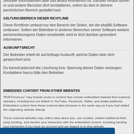
zentraler Informationen über das Board erforderlich ist. Darüber hinaus dürfen
er und andere Benutzer dich kontaktieren, sofern du dies in deinem
persönlichen Bereich gestattet hast.
GELTUNGSBEREICH DIESER RICHTLINIE
Diese Richtlinie umfasst nur den Bereich der Seiten, die die phpBB-Software
umfassen. Sofern der Betreiber in anderen Bereichen seiner Software weitere
personenbezogene Daten verarbeitet, wird er dich darüber gesondert
informieren.
AUSKUNFTSRECHT
Der Betreiber erteilt dir auf Anfrage Auskunft, welche Daten über dich
gespeichert sind.
Du kannst jederzeit die Löschung bzw. Sperrung deiner Daten verlangen.
Kontaktiere hierzu bitte den Betreiber.
EMBEDDED CONTENT FROM OTHER WEBSITES
“BVB-Forum.eu” may include posts or content that contain embedded material from external
websites, including but not limited to YouTube, Facebook, Twitter, and similar platforms.
Embedded content from these external sites behaves in the same way as if you had visited
the originating website directly.
These external websites may collect data about you, use cookies, embed additional third-
party tracking, and monitor your interaction with the embedded content, including tracking
your interaction if you have an account and are logged in to that website.