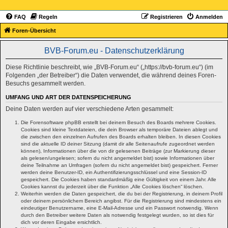
FAQ
Regeln
Registrieren
Anmelden
Foren-Übersicht
BVB-Forum.eu - Datenschutzerklärung
Diese Richtlinie beschreibt, wie „BVB-Forum.eu“ („https://bvb-forum.eu“) (im
Folgenden „der Betreiber“) die Daten verwendet, die während deines Foren-
Besuchs gesammelt werden.
UMFANG UND ART DER DATENSPEICHERUNG
Deine Daten werden auf vier verschiedene Arten gesammelt:
Die Forensoftware phpBB erstellt bei deinem Besuch des Boards mehrere Cookies.
Cookies sind kleine Textdateien, die dein Browser als temporäre Dateien ablegt und
die zwischen den einzelnen Aufrufen des Boards erhalten bleiben. In diesen Cookies
sind die aktuelle ID deiner Sitzung (damit dir alle Seitenaufrufe zugeordnet werden
können), Informationen über die von dir gelesenen Beiträge (zur Markierung dieser
als gelesen/ungelesen; sofern du nicht angemeldet bist) sowie Informationen über
deine Teilnahme an Umfragen (sofern du nicht angemeldet bist) gespeichert. Ferner
werden deine Benutzer-ID, ein Authentifizierungsschlüssel und eine Session-ID
gespeichert. Die Cookies haben standardmäßig eine Gültigkeit von einem Jahr. Alle
Cookies kannst du jederzeit über die Funktion „Alle Cookies löschen“ löschen.
Weiterhin werden die Daten gespeichert, die du bei der Registrierung, in deinem Profil
oder deinem persönlichem Bereich angibst. Für die Registrierung sind mindestens ein
eindeutiger Benutzername, eine E-Mail-Adresse und ein Passwort notwendig. Wenn
durch den Betreiber weitere Daten als notwendig festgelegt wurden, so ist dies für
dich vor deren Eingabe ersichtlich.