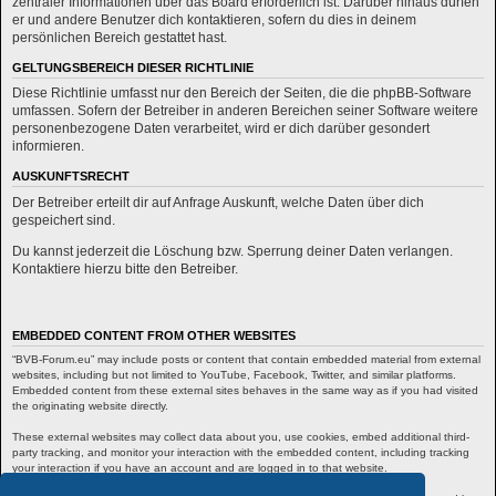
zentraler Informationen über das Board erforderlich ist. Darüber hinaus dürfen
er und andere Benutzer dich kontaktieren, sofern du dies in deinem
persönlichen Bereich gestattet hast.
GELTUNGSBEREICH DIESER RICHTLINIE
Diese Richtlinie umfasst nur den Bereich der Seiten, die die phpBB-Software
umfassen. Sofern der Betreiber in anderen Bereichen seiner Software weitere
personenbezogene Daten verarbeitet, wird er dich darüber gesondert
informieren.
AUSKUNFTSRECHT
Der Betreiber erteilt dir auf Anfrage Auskunft, welche Daten über dich
gespeichert sind.
Du kannst jederzeit die Löschung bzw. Sperrung deiner Daten verlangen.
Kontaktiere hierzu bitte den Betreiber.
EMBEDDED CONTENT FROM OTHER WEBSITES
“BVB-Forum.eu” may include posts or content that contain embedded material from external
websites, including but not limited to YouTube, Facebook, Twitter, and similar platforms.
Embedded content from these external sites behaves in the same way as if you had visited
the originating website directly.
These external websites may collect data about you, use cookies, embed additional third-
party tracking, and monitor your interaction with the embedded content, including tracking
your interaction if you have an account and are logged in to that website.