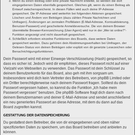
Wenn du einen Beitrag oder eine private Nachricht erstellst, so werden die dort
eingegebenen Daten ebenfalls gespeichert. Gleiches gilt, wenn du einen Beitrag als
Entwurf zwischenspeicherst. In diesen Fällen wird auch deine IP-Adresse
gespeichert. Die IP-Adresse wird weiterhin bei folgenden Aktionen gespeichert:
Löschen und Ändern von Beiträgen (dazu zählen Private Nachrichten und
Umfragen), Änderungen an zentralen Profildaten (E-Mail-Adresse, Kontoaktivierung,
Benutzer-Passwort) und gescheiterte Anmeldeversuche. Die von deinem Browser
übermittelte Browser-Kennzeichnung (User Agent) wird nur in der „Wer ist online?“-
Funktion angezeigt und nicht dauerhaft gespeichert.
Schließlich erfordern einzelne Funktionen des Boards, dass weitere Daten
gespeichert werden. Dazu gehören dein Abstimmungsverhalten bei Umfragen, der
Gelesen-Status von deinen Beiträgen oder explizit von dir gesetzte Lesezeichen oder
Benachrichtigungsfunktionen.
Dein Passwort wird mit einer Einwege-Verschlüsselung (Hash) gespeichert, so
dass es sicher ist. Jedoch wird dir empfohlen, dieses Passwort nicht auf einer
Vielzahl von Webseiten zu verwenden. Das Passwort ist dein Schlüssel zu
deinem Benutzerkonto für das Board, also geh mit ihm sorgsam um.
Insbesondere wird dich kein Vertreter des Betreibers, von phpBB Limited oder
ein Dritter berechtigterweise nach deinem Passwort fragen. Solltest du dein
Passwort vergessen haben, so kannst du die Funktion „Ich habe mein
Passwort vergessen“ benutzen. Die phpBB-Software fragt dich dann nach
deinem Benutzernamen und deiner E-Mail-Adresse und sendet anschließend
ein neu generiertes Passwort an diese Adresse, mit dem du dann auf das
Board zugreifen kannst.
GESTATTUNG DER DATENSPEICHERUNG
Du gestattest dem Betreiber, die von dir eingegebenen und oben näher
spezifizierten Daten zu speichern, um das Board betreiben und anbieten zu
können.