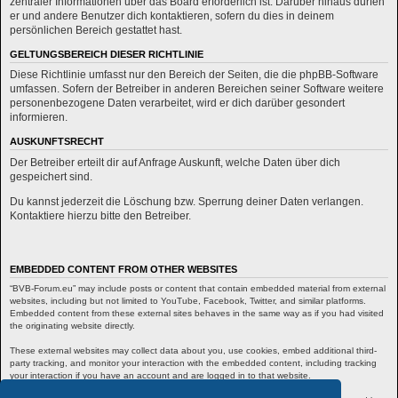
zentraler Informationen über das Board erforderlich ist. Darüber hinaus dürfen
er und andere Benutzer dich kontaktieren, sofern du dies in deinem
persönlichen Bereich gestattet hast.
GELTUNGSBEREICH DIESER RICHTLINIE
Diese Richtlinie umfasst nur den Bereich der Seiten, die die phpBB-Software
umfassen. Sofern der Betreiber in anderen Bereichen seiner Software weitere
personenbezogene Daten verarbeitet, wird er dich darüber gesondert
informieren.
AUSKUNFTSRECHT
Der Betreiber erteilt dir auf Anfrage Auskunft, welche Daten über dich
gespeichert sind.
Du kannst jederzeit die Löschung bzw. Sperrung deiner Daten verlangen.
Kontaktiere hierzu bitte den Betreiber.
EMBEDDED CONTENT FROM OTHER WEBSITES
“BVB-Forum.eu” may include posts or content that contain embedded material from external
websites, including but not limited to YouTube, Facebook, Twitter, and similar platforms.
Embedded content from these external sites behaves in the same way as if you had visited
the originating website directly.
These external websites may collect data about you, use cookies, embed additional third-
party tracking, and monitor your interaction with the embedded content, including tracking
your interaction if you have an account and are logged in to that website.