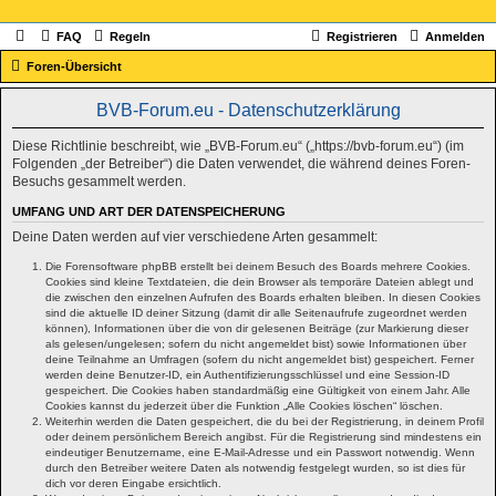
FAQ
Regeln
Registrieren
Anmelden
Foren-Übersicht
BVB-Forum.eu - Datenschutzerklärung
Diese Richtlinie beschreibt, wie „BVB-Forum.eu“ („https://bvb-forum.eu“) (im
Folgenden „der Betreiber“) die Daten verwendet, die während deines Foren-
Besuchs gesammelt werden.
UMFANG UND ART DER DATENSPEICHERUNG
Deine Daten werden auf vier verschiedene Arten gesammelt:
Die Forensoftware phpBB erstellt bei deinem Besuch des Boards mehrere Cookies.
Cookies sind kleine Textdateien, die dein Browser als temporäre Dateien ablegt und
die zwischen den einzelnen Aufrufen des Boards erhalten bleiben. In diesen Cookies
sind die aktuelle ID deiner Sitzung (damit dir alle Seitenaufrufe zugeordnet werden
können), Informationen über die von dir gelesenen Beiträge (zur Markierung dieser
als gelesen/ungelesen; sofern du nicht angemeldet bist) sowie Informationen über
deine Teilnahme an Umfragen (sofern du nicht angemeldet bist) gespeichert. Ferner
werden deine Benutzer-ID, ein Authentifizierungsschlüssel und eine Session-ID
gespeichert. Die Cookies haben standardmäßig eine Gültigkeit von einem Jahr. Alle
Cookies kannst du jederzeit über die Funktion „Alle Cookies löschen“ löschen.
Weiterhin werden die Daten gespeichert, die du bei der Registrierung, in deinem Profil
oder deinem persönlichem Bereich angibst. Für die Registrierung sind mindestens ein
eindeutiger Benutzername, eine E-Mail-Adresse und ein Passwort notwendig. Wenn
durch den Betreiber weitere Daten als notwendig festgelegt wurden, so ist dies für
dich vor deren Eingabe ersichtlich.