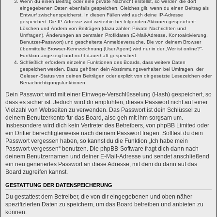
Wenn du einen Beitrag oder eine private Nachricht erstellst, so werden die dort
eingegebenen Daten ebenfalls gespeichert. Gleiches gilt, wenn du einen Beitrag als
Entwurf zwischenspeicherst. In diesen Fällen wird auch deine IP-Adresse
gespeichert. Die IP-Adresse wird weiterhin bei folgenden Aktionen gespeichert:
Löschen und Ändern von Beiträgen (dazu zählen Private Nachrichten und
Umfragen), Änderungen an zentralen Profildaten (E-Mail-Adresse, Kontoaktivierung,
Benutzer-Passwort) und gescheiterte Anmeldeversuche. Die von deinem Browser
übermittelte Browser-Kennzeichnung (User Agent) wird nur in der „Wer ist online?“-
Funktion angezeigt und nicht dauerhaft gespeichert.
Schließlich erfordern einzelne Funktionen des Boards, dass weitere Daten
gespeichert werden. Dazu gehören dein Abstimmungsverhalten bei Umfragen, der
Gelesen-Status von deinen Beiträgen oder explizit von dir gesetzte Lesezeichen oder
Benachrichtigungsfunktionen.
Dein Passwort wird mit einer Einwege-Verschlüsselung (Hash) gespeichert, so
dass es sicher ist. Jedoch wird dir empfohlen, dieses Passwort nicht auf einer
Vielzahl von Webseiten zu verwenden. Das Passwort ist dein Schlüssel zu
deinem Benutzerkonto für das Board, also geh mit ihm sorgsam um.
Insbesondere wird dich kein Vertreter des Betreibers, von phpBB Limited oder
ein Dritter berechtigterweise nach deinem Passwort fragen. Solltest du dein
Passwort vergessen haben, so kannst du die Funktion „Ich habe mein
Passwort vergessen“ benutzen. Die phpBB-Software fragt dich dann nach
deinem Benutzernamen und deiner E-Mail-Adresse und sendet anschließend
ein neu generiertes Passwort an diese Adresse, mit dem du dann auf das
Board zugreifen kannst.
GESTATTUNG DER DATENSPEICHERUNG
Du gestattest dem Betreiber, die von dir eingegebenen und oben näher
spezifizierten Daten zu speichern, um das Board betreiben und anbieten zu
können.