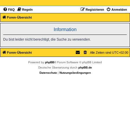
FAQ
Regeln
Registrieren
Anmelden
Foren-Übersicht
Information
Du bist leider nicht berechtigt, die Suche zu verwenden.
Foren-Übersicht
Alle Zeiten sind
UTC+02:00
Powered by
phpBB
® Forum Software © phpBB Limited
Deutsche Übersetzung durch
phpBB.de
Datenschutz
|
Nutzungsbedingungen