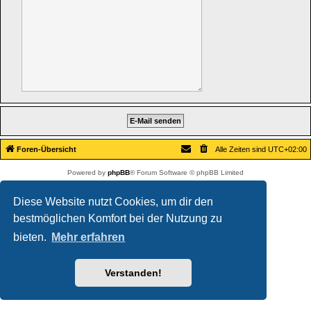
Foren-Übersicht
Alle Zeiten sind
UTC+02:00
Powered by
phpBB
® Forum Software © phpBB Limited
Deutsche Übersetzung durch
phpBB.de
Datenschutz
|
Nutzungsbedingungen
Diese Website nutzt Cookies, um dir den
bestmöglichen Komfort bei der Nutzung zu
bieten.
Mehr erfahren
Verstanden!