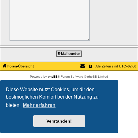
Foren-Übersicht
Alle Zeiten sind
UTC+02:00
Powered by
phpBB
® Forum Software © phpBB Limited
Deutsche Übersetzung durch
phpBB.de
Datenschutz
|
Nutzungsbedingungen
Diese Website nutzt Cookies, um dir den
bestmöglichen Komfort bei der Nutzung zu
bieten.
Mehr erfahren
Verstanden!